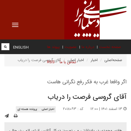
Toggle
vigation
صفحه نخست
درباره ما
عضویت
پیوند ها
ENGLISH
صفحه‌اصلی
اخبار
اخبار اصلی
آقای گروسی فرصت را دریاب
تماس با ما
RSS
اگر واقعا غرب به فکر رفع نگرانی هاست
آقای گروسی فرصت را دریاب
۱۳ اسفند ۱۴۰۱ | ۱۲:۰۰
کد : ۲۰۱۸۰۹۳
اخبار اصلی
پرونده هسته ای
هادی محمدی در یادداشتی می نویسد: دیرکل آژانس انرژی اتمی در حالی