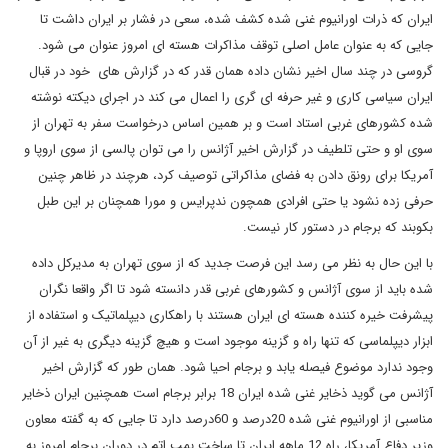
ایران که ذرات اورانیوم غنی شده کشف شده، سعی در فشار بر ایران داشت تا
جایی که به عنوان عامل اصلی توقف مذاکرات هسته ای امروز عنوان می شود.
گروسی در چند سال اخیر نشان داده همان قدر که در گزارش های خود در قبال
ایران سیاسی کاری و غیر حرفه ای گری را اعمال می کند در اجرای دیکته نوشته
شده کشورهای غربی استاد است و بر همین اساس درخواست سفر به تهران از
سوی او و حتی تلطیف در گزارش اخیر آژانس را می توان پالسی از سوی اروپا و
آمریکا برای رونق دادن به فضای مذاکراتی توصیف کرد، هرچند در ظاهر چنین
حرفی زده نشود یا حتی افرادی همچون ندپرایس و مورا همچنان بر این طبل
بکوبند که برجام در دستور کار نیست.
با این حال به نظر می رسد این فرصت جدید که از سوی تهران به مدیرکل داده
شده باید از سوی آژانس و کشورهای غربی قدر دانسته شود تا اگر واقعا نگران
پیشرفت خیره کننده هسته ای ایران هستند با راهکاری دیپلماتیک و استفاده از
ابزار دیپلماسی که تنها راه و گزینه موجود است و هیچ گزینه دیگری به غیر از آن
وجود ندارد موضوع فیصله یابد و برجام احیا شود. همان طور که گزارش اخیر
آژانس می گوید ذخایر غنی شده ایران 18 برابر برجام است همچنین ایران ذخایر
مناسبی از اورانیوم غنی شده 20درصد و 60درصد دارد تا جایی که به گفته معاون
وزیر دفاع آمریکا، راه 12 ماهه ایران تا ساخت بمب اتم در دوران برجام امروز به