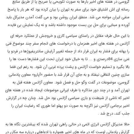
گروسی در هفته های اخیر بارها به صورت تلویحی یا صریح یا از طریق منابع
رسانه ای اش اشتیاق خود برای سفر به تهران را بیان کرده بود که هر بار با پاسخ
منفی ایران مواجه می شد. منطق ایران روشن بود و می گفت آمدن مدیرکل باید
آورده و مبنایی برای حل بن بست موجود داشته باشد و نه یک نمایش بی فایده.
با این حال طرف مقابل در راستای سیاسی کاری و خروجش از عملکرد حرفه ای
آژانس در هفته های اخیر همزمان با درخواست های انجام سفر چند موضوع فنی
را بهانه برای فشار به ایران قرار داد از جمله تغییر آرایش سانتریفیوژها در فردو یا
غنی سازی 84درصدی و ... تا به خیال خود ایران تحت این فشارها دست ها را
بالا بگیرد و تسلیم خواست آژانس و پشت پرده غربی آن شود. به رغم این فضا
سازی چنین اتفاقی نیفتاد و به جای آن قرار شد با حضور «آپارو» معاون پادمانی
گروسی، موضوعات در گفت وگو حل و فصل شود. معاون آژانس هفته قبل به
تهران آمد و در چند دور مذاکره با طرف ایرانی موضوعات ایجاد شده در هفته های
اخیر که ناشی از شیطنت و بازی سیاسی آژانس بود حل شد. چنان چه در گزارش
اخیر برجامی آژانس نیز اگرچه به صورت دو پهلو اما طوری که رضایت ایران را
جلب کند، درج شد .
حالا مدیرکل آژانس انرژی اتمی در حالی راهی تهران شده که بیشترین نگاه ها به
گزارش پادمانی اوست که در ماه های اخیر همواره با ادعاهایی درباره سه مکان در