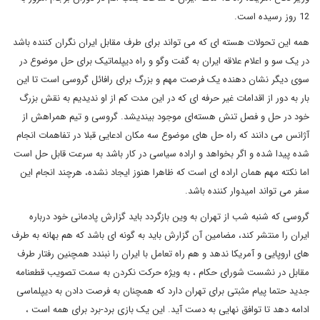
12 روز رسیده است.
همه این تحولات هسته ای که می تواند برای طرف مقابل ایران نگران کننده باشد
در یک سو و اعلام علاقه ایران به گفت وگو و راه دیپلماتیک برای حل موضوع در
سوی دیگر نشان دهنده یک فرصت مهم و بزرگ برای رافائل گروسی است تا این
بار به دور از اقدامات غیر حرفه ای که در این مدت کم از او ندیدیم به نقش بزرگ
خود در حل و فصل تنش هسته‌ای موجود بیندیشد. گروسی و تیم همراهش از
آژانس می دانند که راه حل های موضوع سه مکان ادعایی قبلا در تفاهمات انجام
شده پیدا شده و اگر بخواهد و اراده سیاسی در کار باشد به سرعت قابل حل است
اما نکته مهم همان اراده ای است که ظاهرا هنوز ایجاد نشده، هرچند انجام این
سفر می تواند امیدوار کننده باشد.
گروسی که شنبه شب از تهران به وین بازگردد باید گزارش پادمانی خود درباره
ایران را منتشر کند، مضامین آن گزارش باید به گونه ای باشد که هم بهانه به طرف
های اروپایی و آمریکا ندهد و هم راه تعامل با ایران را نبندد همچنین رفتار طرف
مقابل در نشست شورای حکام ، به ویژه حرکت نکردن به سمت تصویب قطعنامه
جدید حتما پیام مثبتی برای تهران دارد که همچنان به فرصت دادن به دیپلماسی
ادامه دهد تا توافق نهایی به دست آید. این یک بازی برد-برد برای همه است ،