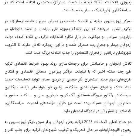
پیروزی انتخابات 2023 ترکیه به دست استراتژیست‌هایی افتاده است که در
سیاستگذاری ژئوپلیتیک بسیار بدنام هستند.
تمرکز اپوزیسیون ترکیه بر اقتصاد به‌خصوص بحران تورم و فاجعه پسازلزله در
ترکیه، نشان می‌دهد که این ائتلاف به‌ویژه علی باباجان و احمد داوداغلو در
بازاریابی سیاسی و موفقیت در بازار مکاره انتخابات ترکیه، بر نقطه ضعف دولت
اردوغان بیمار و بحران‌زده متمرکز شده و با این رویکرد تلاش دارند تا اکثریت
شهروندان ناراضی از بحران اقتصادی را جذب ائتلاف بزرگ ملت کنند.
تلاش اردوغان و حامیانش برای برجسته‌سازی روند بهبود شرایط اقتصادی ترکیه
طی چند هفته اخیر که با تبلیغات فراگیر پیرامون مسائل اقتصادی و افتتاح
طرح‌های مهم مانند استخراج گاز طبیعی از دریای سیاه، تولید تسلیحات جدید
مانند تانک و انواع هواپیماهای جنگنده، اولین ناو هواپیمابر ترکیه، بارگذاری
سوخت در رآکتور نیروگاه هسته‌ای آک ‌کویو، خودروی ملی و ... که با حضور یا
سخنرانی اردوغان همراه بوده است نیز دارای مؤلفه‌های اهمیت سیاستگذاری
اقتصادی و نقش آن در اردوگاه اردوغان دارد.
دو جناح اصلی انتخابات 2023 ترکیه یعنی اردوغان و از سوی دیگر اپوزیسیون به
رهبری قلیچداراوغلو، در حال تحریک و ترغیب شهروندان ترکیه برای جلب نظر و