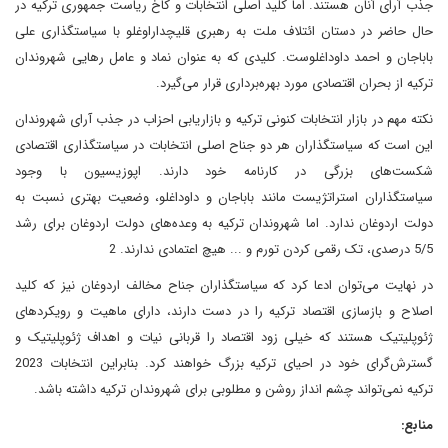
جذب آرای آنان هستند. اما کلید اصلی انتخابات و کاخ ریاست جمهوری ترکیه در
حال حاضر در دستان ائتلاف ملت به رهبری قلیچداراوغلو با سیاستگذاری علی
باباجان و احمد داوداغلوست. کلیدی که به عنوان نماد و عامل رهایی شهروندان
ترکیه از بحران اقتصادی مورد بهره‌برداری قرار می‌گیرد.
نکته مهم در بازار انتخابات کنونی ترکیه و بازاریابی احزاب در جذب آرای شهروندان
این است که سیاستگذاران هر دو جناح اصلی انتخابات در سیاستگذاری اقتصادی
شکست‌های بزرگی در کارنامه خود دارند. اپوزیسیون با وجود
سیاستگذاران استراتژیست مانند باباجان و داوداغلو، وضعیت بهتری نسبت به
دولت اردوغان ندارد. اما شهروندان ترکیه به وعده‌های دولت اردوغان برای رشد
5/5 درصدی، تک رقمی کردن تورم و ... هیچ اعتمادی ندارند. 2
در نهایت می‌توان ادعا کرد که سیاستگذاران جناح مخالف اردوغان نیز که کلید
اصلاح و بازسازی اقتصاد ترکیه را در دست دارند، دارای ماهیت و رویکردهای
ژئوپلیتیک هستند که خیلی زود اقتصاد را قربانی نیات و اهداف ژئوپلیتیک و
گسترش‌گرای خود در احیای ترکیه بزرگ خواهند کرد. بنابراین انتخابات 2023
ترکیه نمی‌تواند چشم انداز روشن و مطلوبی برای شهروندان ترکیه داشته باشد.
منابع: