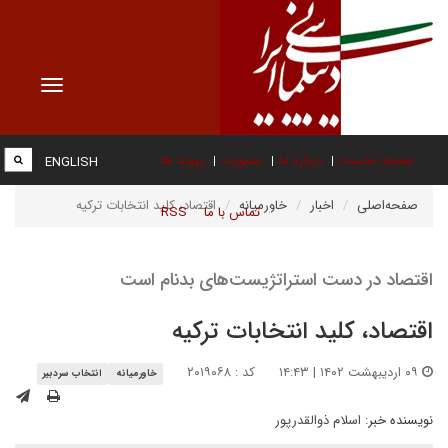
Toggle
vigation
صفحه نخست
درباره ما
عضویت
پیوند ها
ENGLISH
صفحه‌اصلی
اخبار
خاورمیانه
اقتصاد، کلید انتخابات ترکیه
تماس با ما
RSS
اقتصاد در دست استراتژیست‌های بدنام است
اقتصاد، کلید انتخابات ترکیه
۰۹ اردیبهشت ۱۴۰۲ | ۱۴:۴۳
کد : ۲۰۱۹۰۶۸
خاورمیانه
انتخاب سردبیر
نویسنده خبر:
اسلام ذوالقدرپور