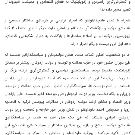
و گسترش‌گرای راهبردی و ژئوپلیتیک به فضای اقتصادی و معیشت شهروندان
تغییر مسیر داده‌اند!
همراه با کمال قلیچداراوغلو که اصرار فراوانی بر بازسازی ساختار سیاسی و
اقتصادی ترکیه و بازگشت آن به نظام پارلمانی دارد، دیگر اعضای ائتلاف 6 گانه
اپوزیسیون ترکیه نیز بر اصلاح ساختارها و بازگشت به دوران شکوفایی اقتصادی
دهه اول قرن بیست و یکم اصرار دارند.
اما دو شخصیت اصلی ائتلاف ملت، همان دولتمردان و سیاستگذارانی هستند که
طی دوران حضور خود در حزب عدالت و توسعه و دولت اردوغان، بیشتر بر مسائل
ژئوپلیتیک متمرکز بوده، سیاست‌های تهاجمی و گسترش‌گرای ترکیه بزرگ را
مدیریت می‌کردند! این دو شخصیت مهم که احمد داووداوغلو و علی باباجان
هستند، از استراتژیست‌ها، سیاستگذاران، اعضای اصلی حزب عدالت و توسعه،
وزیران و بلکه نخست وزیر دولت اردوغان طی دو دهه اخیر هستند. علی باباجان
وزیر اقتصاد و مشاور ارشد دولت اردوغان در مذاکرات پیوستن ترکیه به اتحادیه
اروپا و همچنین احمد داوداوغلو در نقش وزیر امور خارجه و نخست وزیر دولت
اردوغان، افرادی هستند که طی یک سال اخیر به شدت بر سیاستگذاری
اقتصادی ترکیه، اصلاح و بازسازی بنیادین ساختار و سیاست‌های اقتصادی این
کشور تأکید می‌کنند. رویکرد داوداوغلو و باباجان در تمرکز بر سیاستگذاری