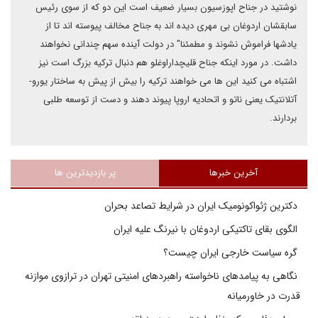
نوشتید در جناح اپوزسیون بسیار ضعیف است این دو که از سوی رئیس
سابقشان اردوغان بی مهری دیده اند به جناح مخالف پیوسته اند تا از
یادشها فراموش نشوند و مطمئنا" در دولت آینده سهم چندانی نخواهند
داشت. در مورد اینکه جناح قلیچداراوغلو هم دنبال ترکیه بزرگ است نیز
اشتباه می کنید این ها می خواهند ترکیه را بیش از پیش به ساختار یورو-
آتلانتیک یعنی ناتو و اتحادیه اروپا پیوند دهند و دست از توسعه طلبی
بردارند.
آخرین خبرها
پر بازدیدترین ها
دکترین ژئواکونومیک ایران در شرایط تصاعد بحران
الگوی بقای تاکتیکی اردوغان با نیرنگ علیه ایران
گره سیاست خارجی ایران چیست؟
نگاهی به پیامدهای ناخواسته راهبردهای امنیتی تهران در ترازوی موازنه
قدرت در خاورمیانه