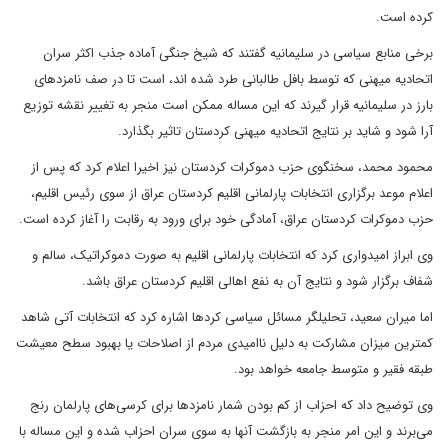
کرده است.
برخی منابع سیاسی در سلیمانیه گفتند که شیخ جنگی آماده جذب اکثر سران
اتحادیه میهنی که توسط بافل طالبانی طرد شده اند، است تا در صف نامزدهای
بارز در سلیمانیه قرار گیرند که این مساله ممکن است منجر به تغییر نقشه توزیع
آرا شود و شاید بر نتایج اتحادیه میهنی کردستان تاثیر بگذارد.
محمود محمد، سخنگوی حزب دموکرات کردستان نیز اخیرا اعلام کرد که پس از
اعلام موعد برگزاری انتخابات پارلمانی اقلیم کردستان عراق از سوی رئیس اقلیم،
حزب دموکرات کردستان عراق، آمادگی خود برای ورود به رقابت را آغاز کرده است.
وی ابراز امیدواری کرد که انتخابات پارلمانی اقلیم به صورت دموکراتیک، سالم و
شفاف برگزار شود و نتایج آن به نفع اهالی اقلیم کردستان عراق باشد.
اما میران سعید، تحلیلگر مسائل سیاسی کردها اشاره کرد که انتخابات آتی شاهد
کمترین میزان مشارکت به دلیل ناامیدی مردم از اصلاحات یا بهبود سطح معیشت
طبقه فقیر و متوسط جامعه خواهد بود.
وی توضیح داد که احزاب از کم بودن شمار نامزدها برای کرسی‌های پارلمان رنج
می‌برند و این امر منجر به بازگشت آنها به سوی سران احزاب شده و این مساله با