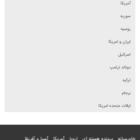
آمریکا
سوریه
روسیه
ایران و امریکا
اسرائیل
دونالد ترامپ
ترکیه
برجام
ایالات متحده امریکا
خاورمیانه
پرونده هسته ای
اروپا
آمریکا
آسیا و آفریقا