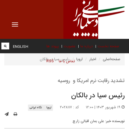
Toggle
vigation
صفحه نخست
درباره ما
عضویت
پیوند ها
ENGLISH
صفحه‌اصلی
اخبار
اروپا
رئیس سیا در بالکان
تماس با ما
RSS
تشدید رقابت نرم امریکا و روسیه
رئیس سیا در بالکان
۱۹ شهریور ۱۴۰۳ | ۱۲:۰۰
کد : ۲۰۲۸۱۱۷
اروپا
نگاه ایرانی
نویسنده خبر:
علی بمان اقبالی زارچ