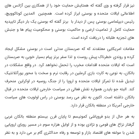
نیز قرار گرفته و وی گفته که همتایش حمایت خود را از همکاری بین آژانس های
اطلاعاتی ایالات متحده و بوسنی ابراز کرده است. همچنین المدین کوناکوویچ،
رئیس دیپلماسی بوسنی پس از دیدار با برنز گفته که بوسنی یک بار دیگر تاییدیه
حمایت کامل از تمامیت ارضی و حاکمیت بوسنی و محکومیت پیام ها و جنبش
های تجزیه طلبانه را دریافت کرده است.
مقامات امریکایی معتقدند که که صربستان مدتی است در بوسنی مشکل ایجاد
کرده و روندی خطرناک پیش روست و لذا سفر برنز پیام بسیار خوبی به صربستان
است که ایالات متحده اقدامات مخرب را تحمل نخواهد کرد. در واقع مشکلات در
بالکان، به نوعی به کارت بازی کرملین در رقابت نرم و سخت با محور یورآتلانتیک
تبدیل شده تا تمرکز ایالات متحده و اروپا را از جنگ روسیه در اوکراین منحرف
کند. البته جو بایدن همواره نقش فعالی در سیاست خارجی ایالات متحده در قبال
بالکان داشته است. اکنون به نظر می رسد بوسنی در راس اولویت های سیاست
خارجی آمریکا در منطقه بالکان قرار دارد.
به هر حال از بدو فروپاشی کمونیسم تا پایان قرن بیستم منطقه بالکان غربی
گرفتار نزاع های قومی و نژادی بوده و از اوایل هزاره سوم در مسیر رویای اروپایی
شدن با مولفه های اقتصاد بازار و توسعه و رفاه حداکثری گام بر می دارد و به نظر