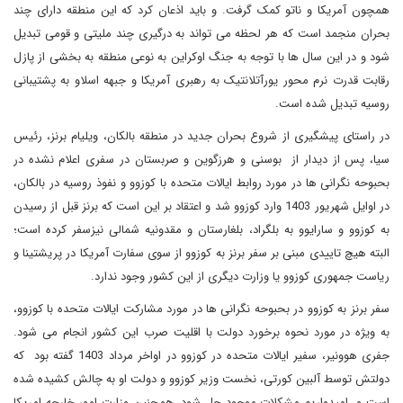
همچون آمریکا و ناتو کمک گرفت. و باید اذعان کرد که این منطقه دارای چند
بحران منجمد است که هر لحظه می تواند به درگیری چند ملیتی و قومی تبدیل
شود و در این سال ها با توجه به جنگ اوکراین به نوعی منطقه به بخشی از پازل
رقابت قدرت نرم محور یورآتلانتیک به رهبری آمریکا و جبهه اسلاو به پشتیبانی
روسیه تبدیل شده است.
در راستای پیشگیری از شروع بحران جدید در منطقه بالکان، ویلیام برنز، رئیس
سیا، پس از دیدار از بوسنی و هرزگوین و صربستان در سفری اعلام نشده در
بحبوحه نگرانی ها در مورد روابط ایالات متحده با کوزوو و نفوذ روسیه در بالکان،
در اوایل شهریور 1403 وارد کوزوو شد و اعتقاد بر این است که برنز قبل از رسیدن
به کوزوو و سارایوو به بلگراد، بلغارستان و مقدونیه شمالی نیزسفر کرده است؛
البته هیچ تاییدی مبنی بر سفر برنز به کوزوو از سوی سفارت آمریکا در پریشتینا و
ریاست جمهوری کوزوو یا وزارت دیگری از این کشور وجود ندارد.
سفر برنز به کوزوو در بحبوحه نگرانی ها در مورد مشارکت ایالات متحده با کوزوو،
به ویژه در مورد نحوه برخورد دولت با اقلیت صرب این کشور انجام می شود.
جفری هوونیر، سفیر ایالات متحده در کوزوو در اواخر مرداد 1403 گفته بود که
دولتش توسط آلبین کورتی، نخست وزیر کوزوو و دولت او به چالش کشیده شده
است و امیدواریم مشکلات موجود حل شود. همچنین وزارت امور خارجه امریکا