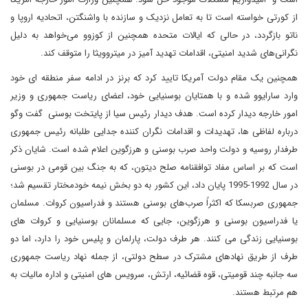
از کورتی خواسته است تا به تعامل نزدیک و سازنده با واشنگتن، اتحادیه اروپا و
ناتو بازگردد، در حالی که ایالات متحده همچنین از کوزوو می‌خواهد به دلیل
نگرانی‌های شدید امنیتی، اقدامات تهدید آمیز در میتروویثا را متوقف کند.
همچنین یک مقام دولت آمریکا تایید کرد که برنز در ادامه سفر منطقه ای خود
وارد سارایوو شده و با همتایان بوسنیایی خود، اعضای ریاست جمهوری و وزیر
امور خارجه دیدار کرده است. هدف دیدار رئیس سیا از پایتخت بوسنی گفت وگو
درباره لفاظی ها، تهدیدات و اقدامات نگران کننده جدایی طلبانه رئیس جمهوری
طرفدار روسیه و دولت واحد صرب بوسنی و هرزگوین اعلام شده است. شایان ذکر
است که بر اساس مفاد توافقنامه صلح دیتون، که به جنگ بین قومی در بوسنی
در سال 1992-1995 پایان داد، این کشور به دو بخش نیمه خودمختار تقسیم شد؛
جمهوری صربسکا که اکثراً صرب‌های بوسنی هستند و فدراسیون کروات. مسلمان
یا فدراسیون بوسنی و هرزگوین، جایی که مسلمانان بوسنیایی و کروات های
بوسنیایی زندگی می کنند. هر طرف دولت، پارلمان و پلیس خود را دارد، اما دو
طرف از طریق نهادهای مشترک در سطح دولتی، از جمله نهاد ریاست جمهوری
سه جانبه چند قومیتی، قوه قضائیه، ارتش، سرویس های امنیتی و اداره مالیات به
هم مرتبط هستند.