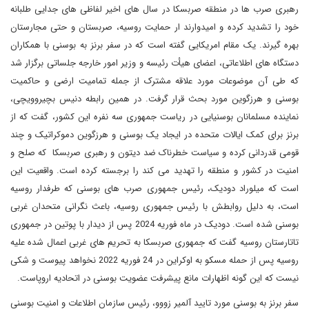
رهبری صرب ها در منطقه صربسکا در سال های اخیر لفاظی های جدایی طلبانه
خود را تشدید کرده و امیدوارند ار حمایت روسیه، صربستان و حتی مجارستان
بهره گیرند. یک مقام امریکایی گفته است که در سفر برنز به بوسنی با همکاران
دستگاه های اطلاعاتی، اعضای هیأت رئیسه و وزیر امور خارجه جلساتی برگزار شد
که طی آن موضوعات مورد علاقه مشترک از جمله تمامیت ارضی و حاکمیت
بوسنی و هرزگوین مورد بحث قرار گرفت. در همین رابطه دنیس بچیروویچی،
نماینده مسلمانان بوسنیایی در ریاست جمهوری سه نفره این کشور، گفت که از
برنز برای کمک ایالات متحده در ایجاد یک بوسنی و هرزگوین دموکراتیک و چند
قومی قدردانی کرده و سیاست خطرناک ضد دیتون و رهبری صربسکا که صلح و
امنیت در کشور و منطقه را تهدید می کند را برجسته کرده است. واقعیت این
است که میلوراد دودیک، رئیس جمهوری صرب های بوسنی که طرفدار روسیه
است، به دلیل روابطش با رئیس جمهوری روسیه، باعث نگرانی متحدان غربی
بوسنی شده است. دودیک در ماه فوریه 2024 پس از دیدار با پوتین در جمهوری
تاتارستان روسیه گفت که جمهوری صربسکا به تحریم های غربی اعمال شده علیه
روسیه پس از حمله مسکو به اوکراین در 24 فوریه 2022 نخواهد پیوست و شکی
نیست که این گونه اظهارات مانع پیشرفت عضویت بوسنی در اتحادیه اروپاست.
سفر برنز به بوسنی مورد تایید آلمیر زووو، رئیس سازمان اطلاعات و امنیت بوسنی