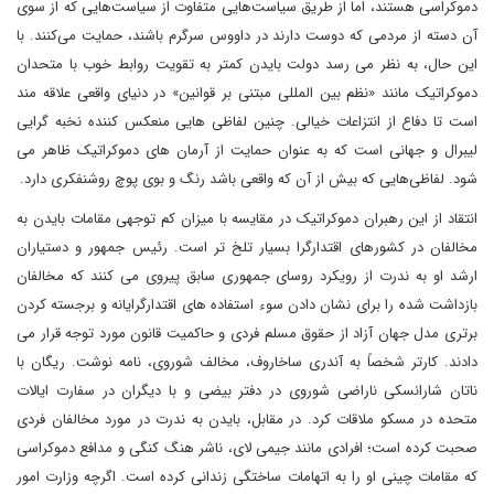
دموکراسی هستند، اما از طریق سیاست‌هایی متفاوت از سیاست‌هایی که از سوی
آن دسته از مردمی که دوست دارند در داووس سرگرم باشند، حمایت می‌کنند. با
این حال، به نظر می رسد دولت بایدن کمتر به تقویت روابط خوب با متحدان
دموکراتیک مانند «نظم بین المللی مبتنی بر قوانین» در دنیای واقعی علاقه مند
است تا دفاع از انتزاعات خیالی. چنین لفاظی هایی منعکس کننده نخبه گرایی
لیبرال و جهانی است که به عنوان حمایت از آرمان های دموکراتیک ظاهر می
شود. لفاظی‌هایی که بیش از آن که واقعی باشد رنگ و بوی پوچ روشنفکری دارد.
انتقاد از این رهبران دموکراتیک در مقایسه با میزان کم توجهی مقامات بایدن به
مخالفان در کشورهای اقتدارگرا بسیار تلخ تر است. رئیس جمهور و دستیاران
ارشد او به ندرت از رویکرد روسای جمهوری سابق پیروی می کنند که مخالفان
بازداشت شده را برای نشان دادن سوء استفاده های اقتدارگرایانه و برجسته کردن
برتری مدل جهان آزاد از حقوق مسلم فردی و حاکمیت قانون مورد توجه قرار می
دادند. کارتر شخصاً به آندری ساخاروف، مخالف شوروی، نامه نوشت. ریگان با
ناتان شارانسکی ناراضی شوروی در دفتر بیضی و با دیگران در سفارت ایالات
متحده در مسکو ملاقات کرد. در مقابل، بایدن به ندرت در مورد مخالفان فردی
صحبت کرده است؛ افرادی مانند جیمی لای، ناشر هنگ کنگی و مدافع دموکراسی
که مقامات چینی او را به اتهامات ساختگی زندانی کرده است. اگرچه وزارت امور