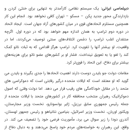
دیپلماسی ایرانی:
یک سیستم نظامی کارآمدتر به تنهایی برای خنثی کردن و
بازدارندگی محور جدید پکن – مسکو – تهران کافی نخواهد بود. انجام این کار
همچنین مستلزم اتحادهای قوی در میان کشورهای آزاد جهان است. ایجاد اتحاد
در دوره دوم ترامپ به همان اندازه مهم خواهد بود که در دوره اول. اگرچه
منتقدان اغلب ترامپ را دشمن ائتلاف‌های سنتی توصیف می‌کردند، اما در
واقعیت، او بیشتر آنها را تقویت کرد. ترامپ هرگز اقدامی که به ثبات ناتو کمک
کند را لغو یا به تعویق نینداخت. فشار او بر کشورهای عضو ناتو برای هزینه‌های
بیشتر برای دفاع، این اتحاد را قوی‌تر کرد.
مقامات دولت جو بایدن دوست دارند اهمیت اتحادها را جدی بگیرند و بایدن می
گوید که او معتقد است که ایالات متحده درگیر رقابتی است که دموکراسی های
متحد را در مقابل خودکامگی های رقیب قرار می دهد. اما دولت وقتی که اصول
دموکراتیک رهبران منتخب محافظه کار در کشورهای متحد با ایالات متحده از
جمله رئیس جمهوری سابق برزیل، ژایر بولسونارو، نخست وزیر مجارستان،
ویکتور اوربان، نخست وزیر اسرائیل، بنیامین نتانیاهو و رئیس جمهور لهستان،
آندری دودا را زیر سوال می برد، مأموریت فرضی خود را تضعیف می کند. در
واقع، این رهبران به خواسته‌های مردم خود پاسخ می‌دهند و به دنبال دفاع از