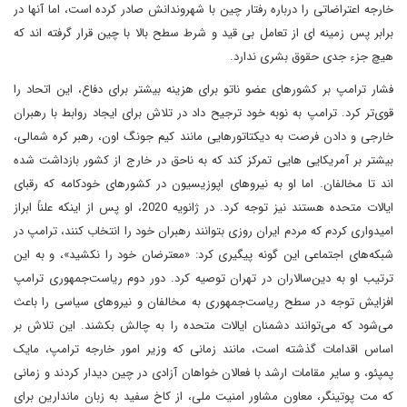
خارجه اعتراضاتی را درباره رفتار چین با شهروندانش صادر کرده است، اما آنها در
برابر پس زمینه ای از تعامل بی قید و شرط سطح بالا با چین قرار گرفته اند که
هیچ جزء جدی حقوق بشری ندارد.
فشار ترامپ بر کشورهای عضو ناتو برای هزینه بیشتر برای دفاع، این اتحاد را
قوی‌تر کرد. ترامپ به نوبه خود ترجیح داد در تلاش برای ایجاد روابط با رهبران
خارجی و دادن فرصت به دیکتاتورهایی مانند کیم جونگ اون، رهبر کره شمالی،
بیشتر بر آمریکایی هایی تمرکز کند که به ناحق در خارج از کشور بازداشت شده
اند تا مخالفان. اما او به نیروهای اپوزیسیون در کشورهای خودکامه که رقبای
ایالات متحده هستند نیز توجه کرد. در ژانویه 2020، او پس از اینکه علناً ابراز
امیدواری کردم که مردم ایران روزی بتوانند رهبران خود را انتخاب کنند، ترامپ در
شبکه‌های اجتماعی این گونه پیگیری کرد: «معترضان خود را نکشید»، و به این
ترتیب او به دین‌سالاران در تهران توصیه کرد. دور دوم ریاست‌جمهوری ترامپ
افزایش توجه در سطح ریاست‌جمهوری به مخالفان و نیروهای سیاسی را باعث
می‌شود که می‌توانند دشمنان ایالات متحده را به چالش بکشند. این تلاش بر
اساس اقدامات گذشته است، مانند زمانی که وزیر امور خارجه ترامپ، مایک
پمپئو، و سایر مقامات ارشد با فعالان خواهان آزادی در چین دیدار کردند و زمانی
که مت پوتینگر، معاون مشاور امنیت ملی، از کاخ سفید به زبان ماندارین برای