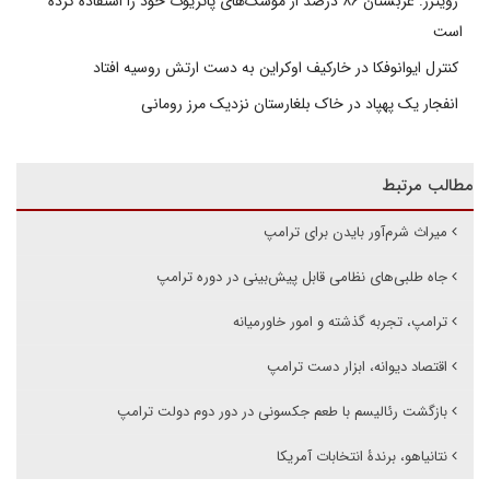
رویترز: عربستان ۸۶ درصد از موشک‌های پاتریوت خود را استفاده کرده
است
کنترل ایوانوفکا در خارکیف اوکراین به دست ارتش روسیه افتاد
انفجار یک پهپاد در خاک بلغارستان نزدیک مرز رومانی
مطالب مرتبط
میراث شرم‌آور بایدن برای ترامپ
جاه طلبی‌های نظامی قابل پیش‌بینی در دوره ترامپ
ترامپ، تجربه گذشته و امور خاورمیانه
اقتصاد دیوانه، ابزار دست ترامپ
بازگشت رئالیسم با طعم جکسونی در دور دوم دولت ترامپ
نتانیاهو، برندۀ انتخابات آمریکا