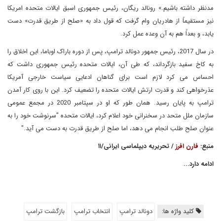
مدنظر داشته باشیم.» رونالد ریگان، رئیس جمهوری اسبق ایالات متحده امریکا
نیز مستقیماً از هادریان وام گرفت که قول داد به «صلح از طریق قدرت» دست
یابد، و بعداً هم به آن وعده عمل کرد.
در سال 2017، رئیس جمهور دونالد ترامپ، پس از دوره باراک اوباما، این اخلاق را
به کاخ سفید بازگرداند، که طی آن، ایالات متحده رئیس جمهوری داشت که
احساس می کرد لازم است برای گناهان ادعایی سیاست خارجی آمریکا
عذرخواهی کند و قدرت ارتش ایالات متحده را تضعیف کرد. این با روی کار آمدن
ترامپ به پایان رسید. همان طور که او در سپتامبر 2020 در مجمع عمومی
سازمان ملل متحد در سخنرانی خود اعلام کرد، ایالات متحده "سرنوشت خود را به
عنوان صلح طلب انجام می دهد، اما صلح از طریق قدرت به دست می آید."
منبع:
فارن افرز
/ تحریریه دیپلماسی ایرانی/۱۱
ادامه دارد...
کلید واژه ها:
دونالد ترامپ
انتخاب ترامپ
بازگشت ترامپ