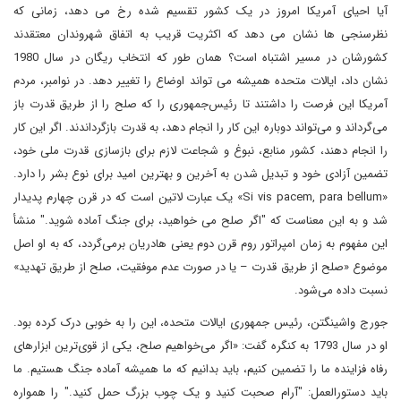
آیا احیای آمریکا امروز در یک کشور تقسیم شده رخ می دهد، زمانی که
نظرسنجی ها نشان می دهد که اکثریت قریب به اتفاق شهروندان معتقدند
کشورشان در مسیر اشتباه است؟ همان طور که انتخاب ریگان در سال 1980
نشان داد، ایالات متحده همیشه می تواند اوضاع را تغییر دهد. در نوامبر، مردم
آمریکا این فرصت را داشتند تا رئیس‌جمهوری را که صلح را از طریق قدرت باز
می‌گرداند و می‌تواند دوباره این کار را انجام دهد، به قدرت بازگرداندند. اگر این کار
را انجام دهند، کشور منابع، نبوغ و شجاعت لازم برای بازسازی قدرت ملی خود،
تضمین آزادی خود و تبدیل شدن به آخرین و بهترین امید برای نوع بشر را دارد.
«Si vis pacem, para bellum» یک عبارت لاتین است که در قرن چهارم پدیدار
شد و به این معناست که "اگر صلح می خواهید، برای جنگ آماده شوید." منشأ
این مفهوم به زمان امپراتور روم قرن دوم یعنی هادریان برمی‌گردد، که به او اصل
موضوع «صلح از طریق قدرت – یا در صورت عدم موفقیت، صلح از طریق تهدید»
نسبت داده می‌شود.
جورج واشینگتن، رئیس جمهوری ایالات متحده، این را به خوبی درک کرده بود.
او در سال 1793 به کنگره گفت: «اگر می‌خواهیم صلح، یکی از قوی‌ترین ابزارهای
رفاه فزاینده ما را تضمین کنیم، باید بدانیم که ما همیشه آماده جنگ هستیم. ما
باید دستورالعمل: "آرام صحبت کنید و یک چوب بزرگ حمل کنید." را همواره