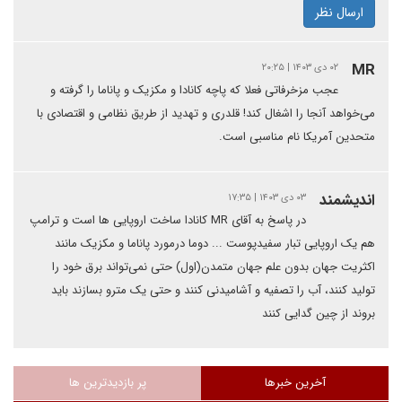
ارسال نظر
MR
۰۲ دی ۱۴۰۳ | ۲۰:۲۵
عجب مزخرفاتی فعلا که پاچه کانادا و مکزیک و پاناما را گرفته و
می‌خواهد آنجا را اشغال کند! قلدری و تهدید از طریق نظامی و اقتصادی با
متحدین آمریکا نام مناسبی است.
اندیشمند
۰۳ دی ۱۴۰۳ | ۱۷:۳۵
در پاسخ به آقای MR کانادا ساخت اروپایی ها است و ترامپ
هم یک اروپایی تبار سفیدپوست ... دوما درمورد پاناما و مکزیک مانند
اکثریت جهان بدون علم جهان متمدن(اول) حتی نمی‌تواند برق خود را
تولید کنند، آب را تصفیه و آشامیدنی کنند و حتی یک مترو بسازند باید
بروند از چین گدایی کنند
آخرین خبرها
پر بازدیدترین ها