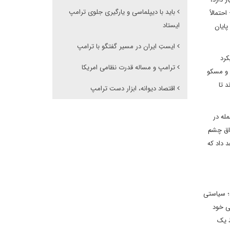
باید با دیپلماسی و یارگیری جلوی ترامپ
بلاً تصویب شده – احتمالاً
ایستاد
پایان
ایستِ ایران در مسیر گفتگو با ترامپ
کرد
ترامپ و مساله قدرت نظامی امریکا
 و مسکو
د تا
اقتصاد دیوانه، ابزار دست ترامپ
له در
حاق چشم
 داد که
ت؛ سیاستی
ی خود
اهش داد. این فقط یک