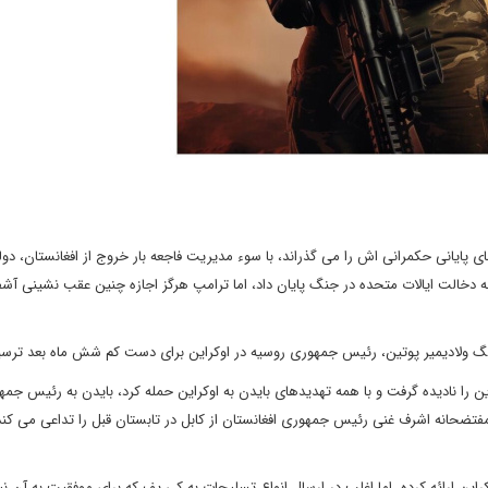
 پایانی حکمرانی اش را می گذراند، با سوء مدیریت فاجعه بار خروج از افغانستان، دول
ه دخالت ایالات متحده در جنگ پایان داد، اما ترامپ هرگز اجازه چنین عقب نشینی آشف
گ ولادیمیر پوتین، رئیس جمهوری روسیه در اوکراین برای دست کم شش ماه بعد ترسی
ن را نادیده گرفت و با همه تهدیدهای بایدن به اوکراین حمله کرد، بایدن به رئیس جم
ر مفتضحانه اشرف غنی رئیس جمهوری افغانستان از کابل در تابستان قبل را تداعی می کند
ین ارائه کرده، اما اغلب در ارسال انواع تسلیحات به کی یف که برای موفقیت به آن نیاز