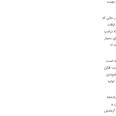
دهنده
نافع آن است. نیروی دریایی اکنون کمتر از 300 کشتی دارد، در حالی که
ندهان جنگنده ایالات
 مهم تشخیص داده اند، کافی نیست. کنگره و قوه مجریه باید به هدف داشتن یک نیروی دریایی 355 کشتی تا سال 2032، که ترامپ
ای بسیار
 تا
شده بمب افکن رادارگریز B-21 که در حال توسعه است،
اند که نیروی هوایی به کمتر از 256 فروند از این بمب افکن
نافذ برای انجام یک کمپین پایدار علیه یک رقیب همتا نیاز ندارد. برای جلوگیری از مشکلات خرید B-2 که باعث شد نیروی هوایی به جای 132 فروندی
د تولید
دخانه های هسته ای خود را مدرن کرده اند. چین از سال 2020 حجم زرادخانه
ن و
روسیه حفظ کند. برای انجام این کار، واشینگتن باید سلاح های هسته ای جدید را برای قابلیت اطمینان و ایمنی در دنیای واقعی برای اولین بار از سال 1992 آزمایش