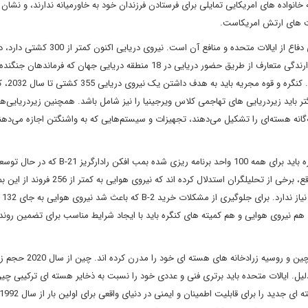
واده های امریکایی تمایلی برای فرستادن فرزندان خود به خاورمیانه ندارند، و نشان 
یت های ارتش امریکاست.
در همین حال، ارتش به طور فزاینده ای فاقد ابزارهای مورد نیاز برای دفاع از ایالات متحده و م
در پایان دولت ریگان این تعداد 592 کشتی بود. این برای حفظ بازدارندگی متعارف از طریق حضور دریایی در 18 منطقه دریایی جهان که فرما
متحده آن را از نظر استراتژیک
بتاً بزرگتر باید زیردریایی های تهاجمی کلاس ویرجینیا را نیز شامل باشد. همچنین زیردریایی‌ه
انه هسته‌ای را تشکیل می‌دهند، تجهیزات و سیستم‌هایی که به واشنگتن اجازه می‌دهند
سایر بخش های سه گانه نیز به بهبود نیاز دارند. به عنوان مثال، کنگره باید برای همه 100 واحد برنامه ریزی 
بودجه اختصاص دهد تا جایگزین بمب افکن قدیمی B-2 شود. در واقع، برخی از تحلیلگران استدلال کرده 
های تهاجمی 
نها 21 فروند هواپیما داشته باشد، هم نیروی هوایی و هم کمیته های کنگره باید با ایجاد شرایط مناسب برای تضمین رون
این سه‌گانه در سال های اخیر اهمیت بیشتری پیدا کرده است زیرا چین و روسیه زرا
لیل. ایالات متحده باید برتری فنی و عددی خود را نسبت به ذخایر هسته ای ترکیبی چی