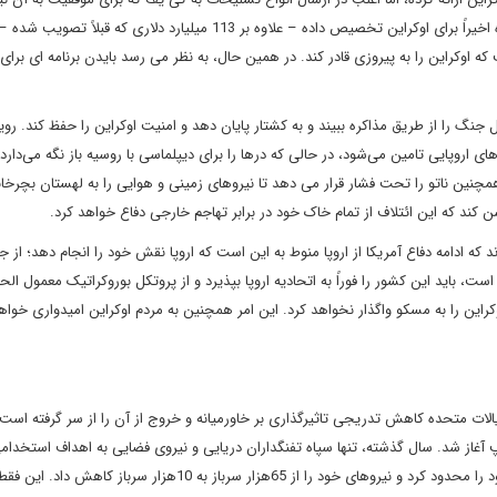
زمان را کش داده و پا پس کشیده است. 61 میلیارد دلاری که کنگره اخیراً برای اوکراین تخصیص داده – علاوه بر 113 میلیارد دلاری که ق
 اوکراین را به پیروزی قادر کند. در همین حال، به نظر می رسد بایدن برنامه ای برای 
نگ را از طریق مذاکره ببیند و به کشتار پایان دهد و امنیت اوکراین را حفظ کند. روی
 اروپایی تامین می‌شود، در حالی که درها را برای دیپلماسی با روسیه باز نگه می‌دارد
و همچنین ناتو را تحت فشار قرار می دهد تا نیروهای زمینی و هوایی را به لهستان بچرخان
ن کند که این ائتلاف از تمام خاک خود در برابر تهاجم خارجی دفاع خواهد کرد.
ادامه دفاع آمریکا از اروپا منوط به این است که اروپا نقش خود را انجام دهد؛ از جم
ست، باید این کشور را فوراً به اتحادیه اروپا بپذیرد و از پروتکل بوروکراتیک معمول ال
این را به مسکو واگذار نخواهد کرد. این امر همچنین به مردم اوکراین امیدواری خواهد
الات متحده کاهش تدریجی تاثیرگذاری بر خاورمیانه و خروج از آن را از سر گرفته اس
 آغاز شد. سال گذشته، تنها سپاه تفنگداران دریایی و نیروی فضایی به اهداف استخدام
دست یافتند. ارتش امریکا به میزان عجیبی سیاست گذاری های خود را محدود کرد و نیروهای خود را از 65هزار سرباز به 10هزار سرباز ک