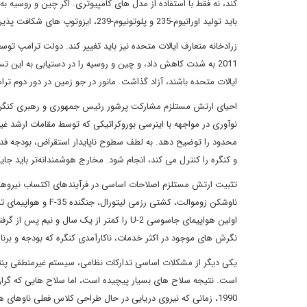
کند، نه فقط با استفاده از مدل های کامپیوتری. اگر چین و روسیه 
باید تولید اورانیوم-235 و پلوتونیوم-239، ایزوتوپ های شکافت پذیر اولیه سلاح های هسته ای را از سر بگیرد.
زرادخانه متعارف ایالات متحده نیز باید تغییر کند. دولت ترامپ تو
2011 به شدت کاهش داد، و چین و روسیه را در دستیابی به این
ایالات متحده باشند، آزاد گذاشت. مانور در جو زمین در دور دوم ت
احیای ارتش مستلزم مشارکت پرشور رئیس جمهوری و رهبری کنگره اس
نوآوری در مواجهه با اینرسی بوروکراتیکی که توسط مقامات ارشد غیر
محدود را توضیح دهد. به لطف سطوح ناپایدار استقراض، بودجه فدرا
و کنگره را کنترل می کند، انجام شود. مخارج هوشمندانه‌تر باید ج
تثبیت ارتش مستلزم اصلاحات اساسی در فرآیندهای اکتساب نیروهای
اولین هواپیمای جاسوسی U-2 را کمتر از یک سا
نگرش های موجود در اکثر خدمات، ناکارآمدی کنگره که بودجه و برن
یکی دیگر از مشکلات اساسی تدارکات نظامی، سیستم غیرمنطقی پنت
است. نتیجه سلاح های بسیار پیچیده است، اما سلاح هایی که گران 
1990، زمانی که نیروی دریایی در حال طراحی کلاس فعلی ناوهای 