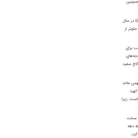
همچنین
ا در سال
لوتر از
ب برای
جه‌های
کاخ سفید
می مانند
اد وارد شدند. در دهه 1950، در مقابل، لاکهید
ر است، زیرا
آن سخت
ط دهه
کرد،