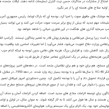
به امتناع از مشارکت در مذاکرات حسن نیت کنترل تسلیحات ادامه دهند، ایالات متحده 
سعه موشک های مافوق صوت را احیا کرد، بودجه ای که باراک اوباما، رئیس جمهوری آمریک
 تسلیحات مهم جدید که بیش از پنج برابر سرعت صوت حرکت می کنند و می توانند بسیار ج
رامپ سرمایه گذاری های هنگفت در این فناوری حیاتی را شاهد خواهد بود.
ت زیرا پرسنل غیرنظامی و یونیفرم پوش قادر به تعمیر پنتاگون نیستند. (ترامپ اغل
نظامی وزارت دفاع تقویت می‌شود، فشار می‌آورد.) اما تغییرات اساسی باید واقعیت بود
ل باید کاهش یابد، و افزایش بزرگ هزینه های دفاعی بدون توجه به اینکه کدام حزب 
ایگزین هزینه‌های بیشتر در یک استراتژی معاصر صلح از طریق قدرت شود.
 مسلح، هم برای خود و هم برای نظامیان متحد است. در دهه‌های اخیر، پروژه‌های مه
ناوشکن زوموالت، کشتی رزمی لیتورال، جنگنده F-35 و هواپیمای تانکر KC-46 با سال‌ها تأخیر و با بودجه بسیار زی
ل و نیم پس از گرفتن قرارداد تحویل داد و آن را با بودجه تکمیل کرد. چنین دستاوردی امروز غیرقابل تصو
امه ریزی را دشوار می کند، و فقدان دید از سوی فرماندهان نیروهای مسلح مطرح است.
اگون برای توسعه الزامات سلاح های جدید است. اضافه کردن الزامات آسان و حذف 
هستند و سال ها طول می کشد تا به کار گرفته شوند. به عنوان مثال، در اوایل و اواس
هواپیمابر خود بود، یک الزام برای یک سیستم پرتاب هواپیمای الکترومغناطیسی را اضافه 