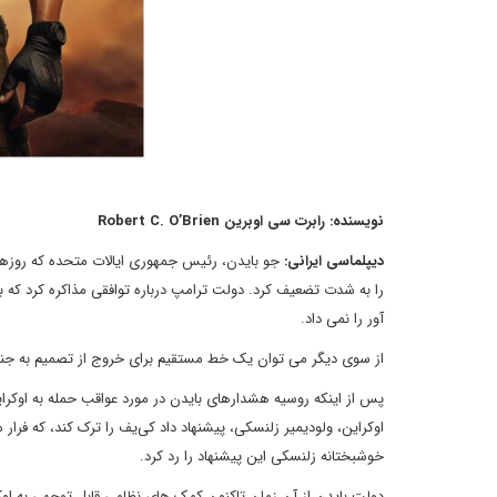
نویسنده: رابرت سی اوبرین Robert C. O’Brien
دیپلماسی ایرانی:
جو بایدن، رئیس جمهوری ایالات متحده که روزهای
را به شدت تضعیف کرد. دولت ترامپ درباره توافقی مذاکره کرد که ب
آور را نمی داد.
از سوی دیگر می توان یک خط مستقیم برای خروج از تصمیم به جن
پس از اینکه روسیه هشدارهای بایدن در مورد عواقب حمله به اوکرای
اوکراین، ولودیمیر زلنسکی، پیشنهاد داد کی‌یف را ترک کند، که فرا
خوشبختانه زلنسکی این پیشنهاد را رد کرد.
دولت بایدن از آن زمان تاکنون کمک های نظامی قابل توجهی به اوکرا