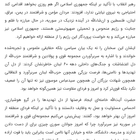
رهبر انقلاب با تأکید بر اینکه جمهوری اسلامی اگر هم روزی بخواهد اقدامی کند
احتیاجی به نیروی نیابتی ندارد، افزودند:‌ مردان مؤمن و شرافتمند در یمن، عراق،
لبنان، فلسطین و ان‌شاءالله در آینده نزدیک در سوریه، در حال مبارزه با ظلم و
جنایت و رژیم منحوس و تحمیلی صهیونیستی هستند، جمهوری اسلامی نیز
مبارزه می‌کند و به خواست پروردگار این رژیم را از منطقه ازاله خواهیم کرد.
ایشان این سخنان را نه یک بیان سیاسی بلکه حقایقی ملموس و تجربه‌شده
خواندند و با اشاره به سربرآوردن مجموعه قوی و پولادین و شرافتمندِ حزب‌الله از
دل اغتشاشات و جنگ‌های داخلی دهه ۶۰ لبنان خاطرنشان کردند: از دل آن
تهدیدها و ناامنی‌ها، فرصت بزرگی همچون حزب‌الله لبنان سربرآورد و اتفاقاتی
همچون شهادت بزرگان آن همچون سیدعباس موسوی نیز نه تنها آن را ضعیف
نکرد بلکه قوی‌تر کرد و امروز و فردای مقاومت نیز همین‌گونه خواهد بود.
حضرت آیت‌الله خامنه‌ای ایجاد فرصتها از دل تهدیدها را در گرو هوشیاری،
احساس مسئولیت و عمل به وظایف دانستند و با تأکید بر اینکه فردای منطقه از
امروز آن بهتر خواهد بود، گفتند: پیش‌بینی می‌کنیم مجموعه‌ای قوی و شرافتمند
در سوریه نیز سربرآورد چرا که امروز جوانان سوری چیزی برای از دست دادن
ندارند و مدرسه، دانشگاه، خانه و خیابان آنها ناامن است بنابراین باید با قوت اراده