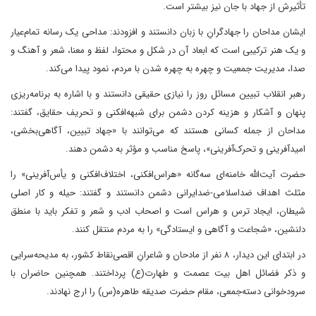
تأثیرش از جهاد با جان نیز بیشتر است.
ایشان مداحان را جهادگرانِ با زبان دانستند و افزودند: مداحی یک رسانه تمام‌عیار
و یک هنر ترکیبی است که ابعاد آن در شکل و محتوا، لفظ و معنا، شعر و آهنگ و
صدا، مدیریت جمعیت و چهره به چهره شدن با مردم، نمود پیدا می‌کند.
رهبر انقلاب تبیین مسائل روز را نیازی حقیقی دانستند و با اشاره به برنامه‌ریزی
پنهان و آشکار و هزینه کردن دشمن برای شبهه‌افکنی و تحریف حقایق، گفتند:
مداحان از جمله کسانی هستند که می‌توانند با «جهاد تبیین، آگاهی‌بخشی،
امیدآفرینی و تحرک‌آفرینی»، پاسخ مناسب و مؤثر به دشمن دهند.
حضرت آیت‌الله خامنه‌ای سه‌گانه «هراس‌افکنی، اختلاف‌افکنی و یأس‌آفرینی» را
مثلث اهداف ضداسلامی-ضدایرانی دشمن دانستند و گفتند: حیله و کار اصلی
شیطان، ایجاد ترس و هراس است و اصحاب ادب و شعر و تفکر باید با منطق
دلنشین، «شجاعت و آگاهی و ایستادگی» را به مردم منتقل کنند.
در ابتدای این دیدار، ۸ نفر از مادحان و شاعرانِ اقصی‌نقاط کشور، به مدیحه‌سرایی
و ذکر فضائل اهل بیت عصمت و طهارت(ع) پرداختند. همچنین حاضران با
سرودخوانی دسته‌جمعی، مقام حضرت صدیقه طاهره(س) را ارج نهادند.