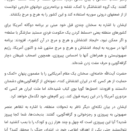
گفتند: یک گروه اغتشاشگر با کمک، نقشه و برنامه‌ریزی دولتهای خارجی توانست
از از ضعفهای درونی سوریه استفاده کند و این کشور را به هرج و مرج بکشاند.
ایشان با اشاره به سخنان چندی قبل خود مبنی بر برنامه دوگانه آمریکا برای
کشورهای منطقه یعنی «مسلط کردن یک حکومت فردیِ مستبدِ سازشگر با سلطه»
و اگر ممکن نبود، «ایجاد اغتشاش و هرج و مرج در آن کشور»، افزودند: برنامه
آنها در سوریه به ایجاد اغتشاش و هرج و مرج منتهی شد و اکنون آمریکا، رژیم
صهیونیستی و همراهان آنها با احساس پیروزی، همچون اصحاب شیطان دچار
گزافه‌گویی و حرف مفت زدن شده‌اند.
حضرت آیت‌الله خامنه‌ای، سخنان یک مقام آمریکایی را با مضمونِ پنهانِ «کمک و
حمایت از هر کسی که در ایران اغتشاش کند»، نمونه‌ای از گزافه‌گویی‌های دشمنان
دانستند و افزودند:‌ احمق‌ها گویا بوی کباب شنیده‌اند اما ملت ایران هر کسی که
مزدوری آمریکا را در این زمینه قبول کند، زیر گام‌های خود لگدمال خواهد کرد.
ایشان در بیان نکته‌ای دیگر ناظر به تحولات منطقه، با اشاره به تظاهر عنصر
صهیونی به پیروزی و رجزخوانی و گزافه‌گویی، گفتند: بدبخت‌ها، شما کجا پیروز
شدید؟ آیا این پیروزی است که چهل و چند هزار زن و کودک را با بمب کشتید اما
نتوانستید حتی یکی از اهداف اعلامی خود در ابتدای جنگ را محقق کنید؟ آیا