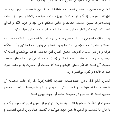
در مقابل طراحان و مجریان ناامنی بایستند و بر آنها فائق آیند.
ایشان همچنین در بخش نخست سخنانشان در تبیین شخصیت بانوی دو عالم،
افزودند: سراسر زندگی آن حضرت بویژه مدت کوتاه حیاتشان پس از رحلت
پیامبر(ص)، تبیین مستمر حقایق و مبانی محکم دین بود و این، الگو و قله‌ای
است که اگرچه نمی‌توان به آن رسید اما باید مدام به سمت آن حرکت کرد.
رهبر انقلاب اسلامی در بیان معانی حدیثی از پیامبر خاتم مبنی بر اینکه «محبت و
دوستی حضرت فاطمه(س) صد جا بدرد انسان می‌خورد که آسانترین آن هنگام
مرگ و در قبر است»، افزودند: معنای آسان این حدیث، فواید بی‌شماری است که
دوستی و ارادت به حضرت صدیقه کبری(س) به همراه می‌آورد اما معنای سخت
حدیث آن است که اگر انسان کارهایی کند که محبت آن حضرت به او جلب شود،
صد جا فایده و ثمره بی‌نظیر دارد.
ایشان الگو قرار دادن خصوصیات حضرت فاطمه(س) را، راه جلب محبت آن
شخصیت یگانه خواندند و گفتند: یکی از مهمترین این خصوصیات، تبیین مستمر
حقایق است که مداحی در حقیقت ادامه آن جهاد تبیین است.
حضرت آیت‌الله خامنه‌ای با اشاره به حدیث دیگری از رسول اکرم که «مؤمن گاهی
با جان یا شمشیر و گاهی با زبان جهاد می‌کند»، گفتند: جهاد زبان گاهی اهمیت و