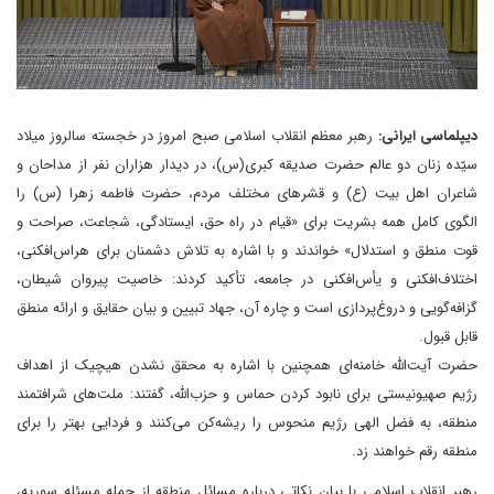
دیپلماسی ایرانی:
رهبر معظم انقلاب اسلامی صبح امروز در خجسته سالروز میلاد
سیّده زنان دو عالم حضرت صدیقه کبری(س)، در دیدار هزاران نفر از مداحان و
شاعران اهل بیت (ع) و قشرهای مختلف مردم، حضرت فاطمه زهرا (س) را
الگوی کامل همه بشریت برای «قیام در راه حق، ایستادگی، شجاعت، صراحت و
قوت منطق و استدلال» خواندند و با اشاره به تلاش دشمنان برای هراس‌افکنی،
اختلاف‌افکنی و یأس‌افکنی در جامعه، تأکید کردند: خاصیت پیروان شیطان،
گزافه‌گویی و دروغ‌پردازی است و چاره آن، جهاد تبیین و بیان حقایق و ارائه منطق
قابل قبول.
حضرت آیت‌الله خامنه‌ای همچنین با اشاره به محقق نشدن هیچیک از اهداف
رژیم صهیونیستی برای نابود کردن حماس و حزب‌الله، گفتند: ملت‌های شرافتمند
منطقه، به فضل الهی رژیم منحوس را ریشه‌کن می‌کنند و فردایی بهتر را برای
منطقه رقم خواهند زد.
رهبر انقلاب اسلامی با بیان نکاتی درباره مسائل منطقه از جمله مسئله سوریه،