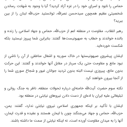
حماس را نابود و اسرای خود را در غزه آزاد کردید؟ آیا با وجود به شهادت رساندن
شخصیتی عظیم همچون سیدحسن نصرالله، توانستید حزب‌الله لبنان را از بین
ببرید؟
رهبر انقلاب، مقاومت در منطقه اعم از حزب‌الله، حماس و جهاد اسلامی را زنده و
بالنده خواندند و خطاب به صهیونیست‌ها گفتند: بنابراین شما پیروز نیستید بلکه
شکست خورده‌اید.
ایشان پیشروی صیهونیستها در خاک سوریه و اشغال مناطقی از آن را ناشی از
نبود مانع و مقاومت حتی یک سرباز در مقابل آنها خواندند و گفتند: این حرکتِ
بدون مانع،‌ پیروزی نیست البته بدون تردید جوانان غیور و شجاع سوری شما را
از آنجا بیرون خواهند کرد.
نکته سوم حضرت آیت‌الله خامنه‌ای درباره تحولات منطقه، ناظر به جنگ روانی و
تبلیغاتی علیه ایران با ادعای از دست دادن نیروهای نیابتی در منطقه بود.
ایشان با تأکید بر اینکه جمهوری اسلامی‌ نیروی نیابتی ندارد، گفتند: یمن،
حزب‌الله، حماس و جهاد می‌جنگند چون با ایمان هستند و عقیده و قدرت ایمان،
آنها را به میدان مقاومت آورده است، نه اینکه نیابتی از سمت ما داشته باشند.