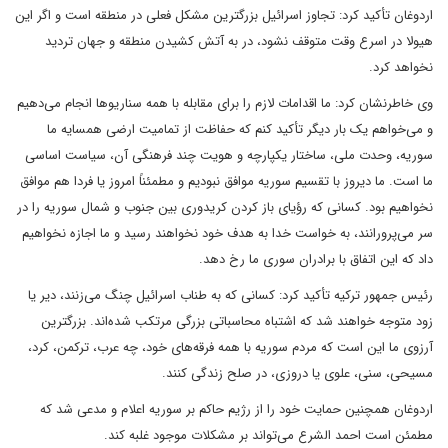
اردوغان تأکید کرد: تجاوز اسرائیل بزرگترین مشکل فعلی در منطقه است و اگر این
هیولا در اسرع وقت متوقف نشود، در به آتش کشیدن منطقه و جهان تردید
نخواهد کرد.
وی خاطرنشان کرد: ما اقدامات لازم را برای مقابله با همه سناریوها انجام می‌دهیم
و می‌خواهم یک بار دیگر تأکید کنم که حفاظت از تمامیت ارضی همسایه ما
سوریه، وحدت ملی، ساختار یکپارچه و هویت چند فرهنگی آن، سیاست اساسی
ما است. ما دیروز با تقسیم سوریه موافق نبودیم و مطمئناً امروز یا فردا هم موافق
نخواهیم بود. کسانی که رؤیای باز کردن کریدوری بین جنوب و شمال سوریه را در
سر می‌پرورانند، به خواست خدا به هدف خود نخواهند رسید و ما اجازه نخواهیم
داد که این اتفاق با برادران سوری ما رخ دهد.
رئیس جمهور ترکیه تأکید کرد: کسانی که به طناب اسرائیل چنگ می‌زنند، دیر یا
زود متوجه خواهند شد که اشتباه محاسباتی بزرگی مرتکب شده‌اند. بزرگترین
آرزوی ما این است که مردم سوریه با همه فرقه‌های خود، چه عرب، ترکمن، کرد،
مسیحی، سنی، علوی یا دروزی، در صلح زندگی کنند.
اردوغان همچنین حمایت خود را از رژیم حاکم بر سوریه اعلام و مدعی شد که
مطمئن است احمد الشرع می‌تواند بر مشکلات موجود غلبه کند.