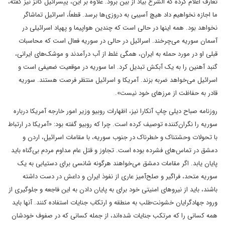
تعارف اعلام کرده که الشرع بیاد از بین برود. علاوه بر این، ییسرائیل کاتز نیز گفته،
ما اجازه نخواهیم داد هیچ آسیبی به دروزی‌ها برسد. قطعاً، اسرائیل تماشاگر
نخواهد بود. همه اینها در حالی است که چندین هواپیما و پهپاد اسرائیلی در
آسمان سوریه می‌چرخند. اسرائیل در حالی در سوریه فعال است که محاسبات
قبلی او در مورد حمله به ایران، همگی غلط از آب درآمدند و موشک‌های ایرانی،
گنبد آهنین را به یک آبکش تبدیل کرد. اما سوریه در موقعیت ضعیفی است و
اسرائیل می‌خواهد ضربه بزند. آمریکا و اسرائیل منتظر فرصت هستند. سوریه
قادر به حفاظت از مرزهای خود نیست».
روزنامه صباح دیلی چاپ آنکارا نیز، اظهارات روبیو وزیر امور خارجه آمریکا درباره
سوریه را نگران‌کننده توصیف کرده است. چرا که روبیو گفته بود: «آمریکا در ارتباط
با تحولات وحشتناک و خطرناک در جنوب سوریه، با مقامات اسرائیل، اردن و
دمشق در تماس‌های فشرده‌ بوده است. تجاوز و قتل عام مداوم مردم بی‌گناه باید
پایان یابد. اگر مقامات دمشق می‌خواهند هرگونه شانسی برای دستیابی به یک
سوریه متحد، فراگیر و صلح‌آمیز عاری از نفوذ ایران و داعش در دست داشته
باشند، باید از نیروهای امنیتی خود برای به پایان دادن به این فاجعه و جلوگیری از
ورود جهادگرایان خشونت‌طلب به منطقه و ارتکاب جنایات استفاده کنند. آنها باید
همه کسانی را که مرتکب جنایات شده‌اند، از جمله کسانی که در صفوف خودشان