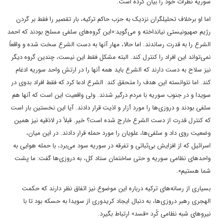
سوریه نظرات خود را بیان کرده است.
اما او برخلاف تحلیلگران نزدیک به حزب حاکم ترکیه، بار تقصیر را فقط بر گردن
رژیم صهیونیستی نیانداخته و می‌گوید:«این گروه‌های سلفی مسلح بودند که احمد
الشرع را به قدرت رساندند. اما حالا، مهار آنها به دست الشرع سخت شده و واقعاً
نمی‌تواند این افراد را کنترل کند. البته مشکل فقط این نیست، چندین گروه دیگر
نیز سلاح به دست دارند که الشرع باید همه آنها را در ارتش واحد سوریه ادغام
کند. اما نتوانسته این هدف را متحقق کند. الشرع ادعا کرد که فقط افراد بدوی در
سویدا و در جنوب سوریه با مردم درگیر شدند. ولی واقعیت این است که آنها هم
سلفی بودند و دروزی‌ها را مورد آزار و اذیت قرار دادند. آیا این نخستین بار است
که کنترل قدرت از دست الشرع خارج شده است؟ خیر. قبلاً در لاذقیه نیز همین
وضعیت روی داد و سلفی‌ها، علویان را مورد حمله قرار دادند. در این میان،
اسرائیل که از افزایش بی‌ثباتی و تفرقه در سوریه سود می‌برد، با حمله هوایی به
واحدهای نظامی سوریه و حتی ساختمان ستاد کل، به دروزی‌ها گفت: ما پشت
شما هستیم».
بسیاری از رسانه‌های ترکیه درباره این موضوع نیز اتفاق نظر دارند که حکمت
الهجری رهبر دروزی‌ها، به دنبال ایجاد کریدوری از سویدا به حسکه بود تا با
نیروهای شبه نظامی کُرد «قسد» ارتباط بگیرد.