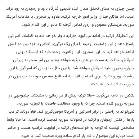
چنین چیزی به معنای تحقق همان ایده قدیمی گذرگاه داود و رسیدن به رود فرات
است. اما هاکان فیدان وزیر امور خارجه ترکیه، علاوه بر هجری، با مقامات آمریکا،
سوریه، عربستان سعودی و اردن تماس گرفته تا مانع از این اقدام شود.
این تحلیلگر ترکیه در ادامه می‌گوید: «ترکیه ناچار خواهد شد به اقدامات اسرائیل
پاسخ دهد و این وضعیت، زمینه را برای یک درگیری نظامی بالقوه بین دو کشور
فراهم خواهد کرد. در این سناریو، این واقعیت وجود دارد که ایستگاه نهایی
اسرائیل، حرکت به سمت مرزهای ترکیه خواهد بود و این امر منجر به ویرانی
جبران‌ناپذیری علیه اسرائیل خواهد شد. با این حال، تا زمانی که اسرائیل با این
واقعیت روبرو نشود، برای انجام وظایف به اصطلاح مقدس خود، به خونریزی در
خاورمیانه ادامه خواهد داد».
یتکین در ادامه می‌گوید: «حالا ترکیه بیش از هر زمانی با مشکلات چندوجهی در
سوریه روبرو شده است. چرا که با وجود مخالفت قاطعانه با تجزیه سوریه،
نمی‌تواند به راحتی در برابر اسرائیل و آمریکا موضع‌گیری کند. قبلاً دونالد ترامپ
بارها از نقش اردوغان و ترکیه در تحولات سوریه تمجید کرده است. اما حالا واقعاً
مشخص نیست که توجه به خواسته‌های ترکیه در اولویت ترامپ هست و حاضر
است درباره این موضوع با تام باراک فرستاده ویژه صحبت کند، یا خیر».