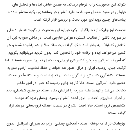
نتواند این ماموریت را به فرجام برساند. به همین خاطر، ایده‌ها و تحلیل‌های
فراوانی در مورد احتمال سوء قصد علیه الشرع در رسانه‌های ترکیه منتشر شده و
پیامدهای چنین رویدادی مورد بحث و بررسی قرار گرفته است.
عصمت اوز چلیک از تحلیلگران ترکیه درباره این وضعیت می‌گوید: «تنش داخلی
در سوریه، ناشی از فعالیت گسترده عوامل خارجی است. در داخل سوریه نیز، آن
ائتلافی که قبلاً علیه بشار اسد شکل گرفته بود، حالا عملاً از هم پاشیده شده و هر
کسی می‌خواهد ایده و برنامه خود را تحمیل کند. بدون تردید می‌توانیم بگوییم
که آمریکا، اسرائیل و برخی کشورهای اروپایی، به دنبال تجزیه سوریه هستند. اما
ترکیه، چین، روسیه، ایران و عراق، هنوز هم خواهان حفظ تمامیت ارضی سوریه
هستند. کنشگری که بیش از دیگران به دنبال تجزیه است و مستقیماً در صحنه
حضور دارد، اسرائیل است. حالا کار به جایی رسیده که حتی در امور داخلی
دخالت می‌کند و تهدید علیه سوریه را افزایش داده است. در چنین شرایطی، باید
از اجرای سناریوی احتمالی ترور احمد الشرع ترسید. یادمان نرود که موساد
متخصص ترور است. حالا احمد الشرع در لیست اهداف تروریستی موساد قرار
گرفته است».
اوزچلیک در ادامه نوشته است: «آمیخای چیکلی، وزیر دیاسپورای اسرائیل، بدون