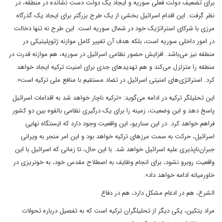
برای تضعیف دولت فعلی سوریه و ایجاد یک دولت دست نشانده در منطقه، در
نظر گرفت. این اقدام اسرائیل بخشی از یک طرح بزرگتر برای ایجاد یک گذرگاه
مرزی با شرکای استراتژیک خود در شمال سوریه است. این طرح نه تنها دخالت
در امور داخلی سوریه است، بلکه هدف آن تغییر کامل موازنه ژئوپلیتیکی در
منطقه نیز می‌باشد. افزایش حضور نظامی اسرائیل در سوریه، هم موازنه قدرت در
منطقه را متزلزل می‌کند و هم تهدیدهای جدی برای امنیت ترکیه ایجاد خواهد
کرد. استراتژی‌های امنیتی اسرائیل در تضاد مستقیم با منافع ملی ترکیه است».
این تحلیلگر ترکیه در ادامه می‌گوید: «ترکیه ناچار خواهد شد به اقدامات اسرائیل
پاسخ دهد و این وضعیت، زمینه را برای یک درگیری نظامی بالقوه بین دو کشور
فراهم خواهد کرد. در این سناریو، این واقعیت وجود دارد که ایستگاه نهایی
اسرائیل، حرکت به سمت مرزهای ترکیه خواهد بود و این امر منجر به ویرانی
جبران‌ناپذیری علیه اسرائیل خواهد شد. با این حال، تا زمانی که اسرائیل با این
واقعیت روبرو نشود، برای انجام وظایف به اصطلاح مقدس خود، به خونریزی در
خاورمیانه ادامه خواهد داد».
الشرع، هم در ادغام مشکل دارد، هم در دفاع
مراد یتکین، یکی دیگر از تحلیلگران ترکیه است که به تفصیل درباره تحولات