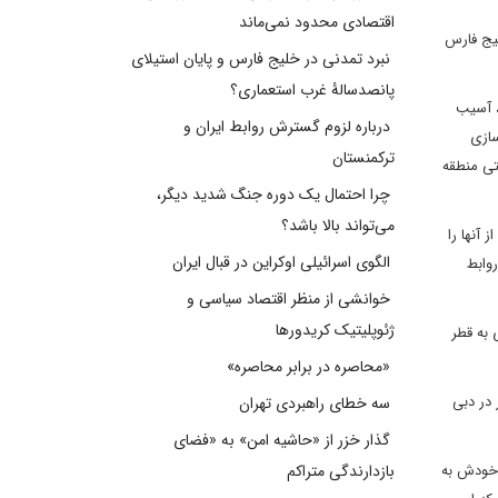
اقتصادی محدود نمی‌ماند
لیج فارس
نبرد تمدنی در خلیج فارس و پایان استیلای
پانصدسالۀ غرب استعماری؟
، آسیب
درباره لزوم گسترش روابط ایران و
سازی
ترکمنستان
تی منطقه
چرا احتمال یک دوره جنگ شدید دیگر،
می‌تواند بالا باشد؟
آنها را
الگوی اسرائیلی اوکراین در قبال ایران
وابط
خوانشی از منظر اقتصاد سیاسی و
ژئوپلیتیک کریدورها
 به قطر
«محاصره در برابر محاصره»
 در دبی
سه خطای راهبردی تهران
گذار خزر از «حاشیه امن» به «فضای
ر خودش به
بازدارندگی متراکم