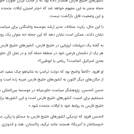
کشورهای خلیج فارس هشدار داده بود که از جانب ایران صورت خواهد گ
حمله منجر به این مفهوم خواهد شد که «چتر امنیتی ایالات متحده د
و این وضعیت قابل بازگشت نیست.
با این حال، رابرت ستلاف، مدیر ارشد موسسه واشنگتن برای سیا
نشان دادند، ممکن است نشان دهد که این حمله «به عنوان یک رویدا
به گفته یک دیپلمات اروپایی در خلیج فارس، کشورهای خلیج فارس (
هر یک از دشمنان فرضی خود در منطقه حمله کند و در عمل کل خاورمی
بعدی اسرائیل کجاست؟ ریاض یا ابوظبی؟»
او افزود: «کاملاً واضح بود که دولت ترامپ به نتانیاهو چک سفید ام
از مکان‌های دیگر اکنون به کشورهای خلیج فارس ضربه زده است و آن
حسن الحسن، پژوهشگر سیاست خاورمیانه در موسسه بین‌المللی مطا
مستقیم برای امنیت کشورهای خلیج فارس است و این کشورها برای مقاب
خلیج فارس به روابط خود با ایالات متحده شود.»
الحسن افزود که نزدیکی کشورهای خلیج فارس به مسکو یا پکن، دو
«دوستانه‌تر با آمریکا» هستند مانند ترکیه، پاکستان، هند و اندونزی