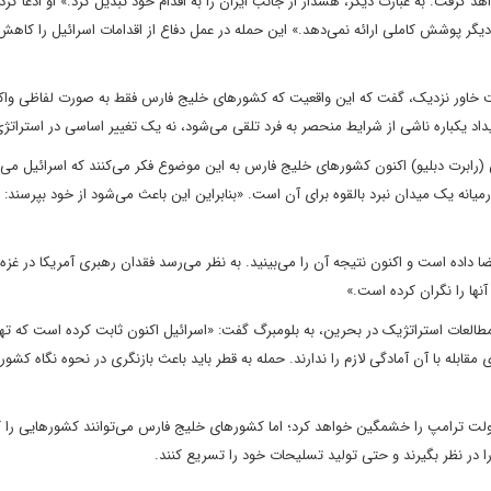
رفت. به عبارت دیگر، هشدار از جانب ایران را به اقدام خود تبدیل کرد.» او ادعا کرد 
یگر پوشش کاملی ارائه نمی‌دهد.» این حمله در عمل دفاع از اقدامات اسرائیل را کاه
ست خاور نزدیک، گفت که این واقعیت که کشورهای خلیج فارس فقط به صورت لفاظی وا
د یکباره ناشی از شرایط منحصر به فرد تلقی می‌شود، نه یک تغییر اساسی در استراتژی
رابرت دبلیو) اکنون کشورهای خلیج فارس به این موضوع فکر می‌کنند که اسرائیل می‌تو
انه یک میدان نبرد بالقوه برای آن است. «بنابراین این باعث می‌شود از خود بپرسند:
ضا داده است و اکنون نتیجه آن را می‌بینید. به نظر می‌رسد فقدان رهبری آمریکا در غزه
ها را نگران کرده است.»
لعات استراتژیک در بحرین، به بلومبرگ گفت: «اسرائیل اکنون ثابت کرده است که ته
له با آن آمادگی لازم را ندارند. حمله به قطر باید باعث بازنگری در نحوه نگاه کشور
لت ترامپ را خشمگین خواهد کرد؛ اما کشورهای خلیج فارس می‌توانند کشورهایی را ک
 را در نظر بگیرند و حتی تولید تسلیحات خود را تسریع کنند.