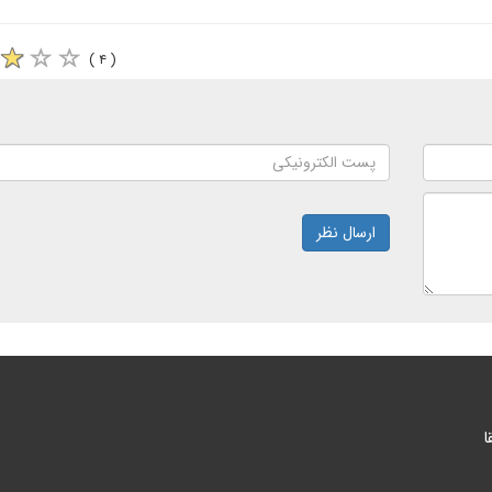
( ۴ )
ارسال نظر
ا