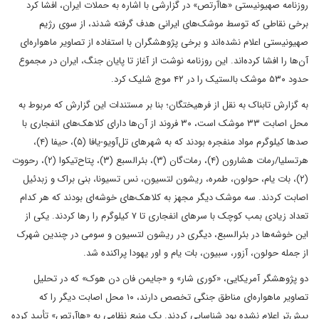
روزنامه صهیونیستی «هاآرتص» در گزارشی با اشاره به حملات ایران، افشا کرد
برخی نقاطی که توسط موشک‌های ایرانی هدف گرفته شدند، از سوی رژیم
صهیونیستی اعلام نشده‌اند و برخی پژوهشگران با استفاده از تصاویر ماهواره‌ای
آن‌ها را افشا کرده‌اند. این روزنامه نوشت از آغاز تا پایان جنگ، ایران در مجموع
حدود ۵۳۰ موشک بالستیک را در ۴۲ موج شلیک کرد.
به گزارش تابناک به نقل از فرهیختگان؛ بنا بر مستندات این گزارش که مربوط به
محل اصابت ۳۳ موشک است، ۳۰ فروند از آن‌ها دارای کلاهک‌های انفجاری با
صدها کیلوگرم مواد منفجره بودند که به شهرهای تل‌آویو-یافا (۵)، حیفا (۴)،
هرتسلیا/رمات هشارون (۴)، رمات‌گان (۳)، بئرالسبع (۳)، پتاح‌تیکوا (۲)، رحووت
(۲)، بات یام، حولون، طمره، ریشون لتسیون، نس تسیونا، بنی براک و زبدئیل
اصابت کردند. سه موشک دیگر مجهز به کلاهک‌های خوشه‌ای بودند که هر کدام
تعداد زیادی بمب کوچک با سرهای انفجاری تا ۷ کیلوگرم را رها کردند. یکی از
این خوشه‌ها در بئرالسبع، دیگری در ریشون لتسیون و سومی در چندین شهرک
از جمله حولون، آزور، سبیون، بات یام و اور یهودا پراکنده شد.
دو پژوهشگر آمریکایی، «کوری شار» و «جایمن فان دن هوک» که در تحلیل
تصاویر ماهواره‌ای مناطق جنگی تخصص دارند، ۱۰ محل اصابت دیگر را که
پیش‌تر اعلام نشده بود شناسایی کردند. یک منبع نظامی به «هاآرتص» تأیید کرده