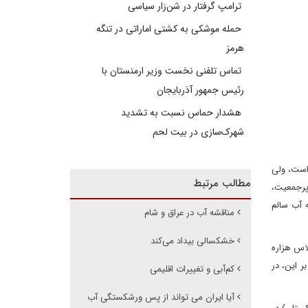
ترامپ گرفتار در شن‌زار سیاسی
حمله موشکی به کشتی اماراتی در تنگه
هرمز
تماس تلفنی نخست وزیر ارمنستان با
رئیس جمهور آذربایجان
هشدار حماس نسبت به تشدید
شهرک‌سازی در بیت‌ لحم
است، ولی
مطالب مرتبط
پرجمعیت،
و همه سبب بحران جمعیتی شده است. امروزه، ۲/۲میلیارد نفر - از هر ۴نفر ۱نفر - به آب سالم
مناقشه آب در عراق و شام
خشکسالی بیداد می‌کند
 متحد، هشدار درباره اهمیت آب را در جهان مطرح کرد. در سپتامبر ۲۰۰۰، در اجلاس هزاره
اوه بر این، در
کم‌آبی و تغییرات اقلیمی
آیا ایران می تواند از پس ورشکستگی آب