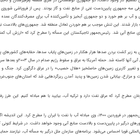
ی تقسیم کار وجود داشت، دو جمهوری کوهستانی در شرق منطقه (قرقیزستان و تاجیک
رفی سه جمهوری پایین‌دست غنی از منابع نفت و گاز بودند. پس از فروپاشی شوروی و
ی و آب بر هم خورد و دو جمهوری آبخیز و تأمین‌کننده آب برای مصرف‌کنندگان عمده م
یمت بازار شدند. این تنش موجب بر هم خوردن تعادل منطقه شد. جمهوری‌های بالادست نی
 منابع آبی شد. رئیس‌جمهور تاجیکستان این مسأله را مطرح کرد که «ارزش آب کمتر
ای به زیر کشت بردن صدها هزار هکتار در زمین‌های پایاب سدها، حقابه‌های کشورهای 
شامل سوریه و عراق با بحران مواجه و از سطح زیر کشت زمین‌های آبی آنها کاسته شد
و تغییر کاربری زمین‌های حاصلخیز «هلال خصیب» را در عراق دگرگون کرد. جنگ و ک
ارع، بیابانی شدن زمین‌ها و پدید آمدن ریزگردهایی شد که استان‌های جنوب‌غربی 
 مطرح کرد که عراق نفت دارد و ترکیه آب، بیایید با هم مبادله کنیم. این طرز رف
در زمان افتتاح سد کمال‌خان در افغانستان توسط اشرف غنی رئیس‌جمهور در فروردین ۱۴۰۰، وی مبادله آب با نفت با ایران را مطرح کرد. 
ورهای درگیر در پایین‌دست و بالادست منابع آبی وجود خواهد داشت. در شرایط کنونی ک
ن‌المللی قویا احساس می‌شود. برنامه‌های سازمان ملل درگیر به مسأله آب، نیازمند حما