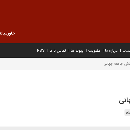
خاورمیانه
خست
درباره ما
عضویت
پیوند ها
تماس با ما
RSS
الش جامعه جهانی
انی
رژی