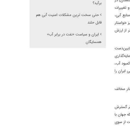
ستان) در
برآید؟
 تغییرات
حتی سخت ترین مشکلات امنیت آبی هم
نابع آبی،
قابل حلند
ز خواستار
 از ارزش
ایران و سیاست «نفت در برابر آب»
همسایگان
پایین‌دست
. حمله آمریکا به عراق و سقوط رژیم صدام در سال ۲۰۰۳و بعدها سرمایه‌گذاری
مبود آب،
ایران را
تار مخالف
این اندیشه اگر گسترش
ه جهان با
یت از سوی