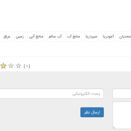
احمدیان
آمودریا
سیردریا
منابع آب
آب سالم
منابع آبی
زمین
عراق
( ۱ )
ارسال نظر