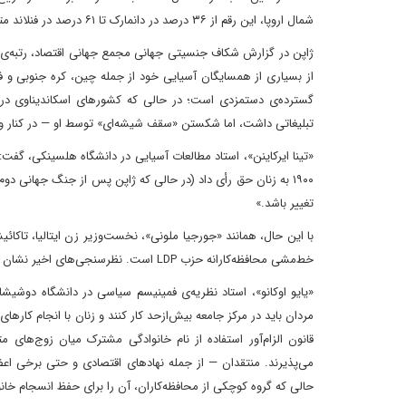
شمال اروپا، این رقم از ۳۶ درصد در دانمارک تا ۶۱ درصد در فنلاند متغیر است.
از بسیاری از همسایگان آسیایی خود از جمله چین، کره جنوبی و ف
گسترده‌ی دستمزدی است؛ در حالی که کشورهای اسکاندیناوی در زم
تبلیغاتی داشت، اما شکستن «سقف شیشه‌ای» توسط او — در کنار وزیر
۱۹۰۰ به زنان حق رأی داد (در حالی که ژاپن پس از جنگ جهانی دوم 
تغییر باشد.»
با این حال، همانند «جورجیا ملونی»، نخست‌وزیر زن ایتالیا، تاکائی
خط‌مشی محافظه‌کارانه حزب LDP است. نظرسنجی‌های اخیر نشان می‌دهد او در میان مردان محبوب‌تر از زنان است.
«یایو اوکانو»، استاد نظریه‌ی فمینیسم سیاسی در دانشگاه دوشیشا
مردان باید در مرکز جامعه بیش‌ازحد کار کنند و زنان با انجام کارهای
حالی که گروه کوچکی از محافظه‌کاران، آن را برای حفظ انسجام خانو