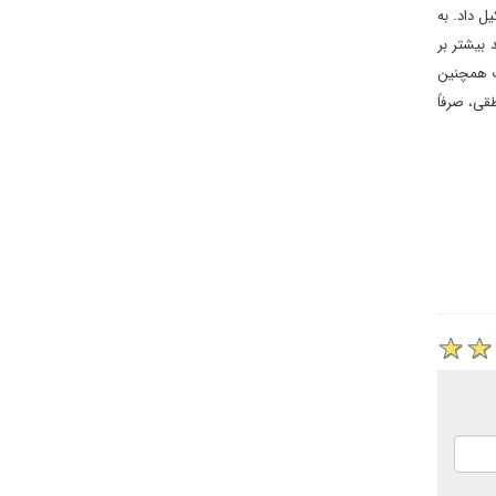
ک است، ائتلاف تشکیل داد. به
بیشتر بر
زب همچنین
قی، صرفاً