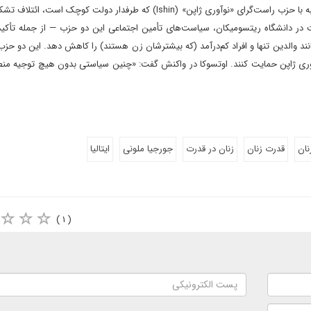
برای تثبیت موقعیت نخست‌وزیری تاکائیشی، حزب حاکم روز دوشنبه با حزب راست‌گرای «نوآوری ژاپن» (Ishin) که طرفدار دولت کوچ
ت در دانشگاه ریتسومیکان، سیاست‌های تأمین اجتماعی این دو حزب — از جمله تأکید 
نند والدین تنها و افراد کم‌درآمد (که بیشترشان زن هستند) را کاهش دهد. این دو ح
پراتوری ژاپن حمایت کنند. اوتسوکا در واکنش گفت: «چنین سیاستی بدون هیچ توجیه منط
نان
قدرت زنان
زنان در قدرت
جورجیا ملونی
ایتالیا
( ۱ )