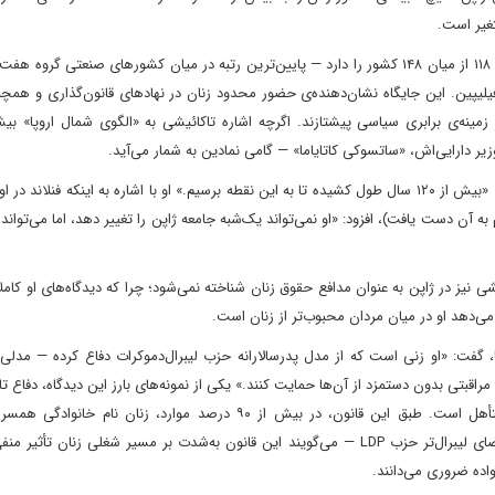
ژاپن در گزارش شکاف جنسیتی جهانی مجمع جهانی اقتصاد، رتبه‌ی ۱۱۸ از میان ۱۴۸ کشور را دارد — پایین‌ترین رتبه در میان کشورهای صنعتی گ
یلیپین. این جایگاه نشان‌دهنده‌ی حضور محدود زنان در نهادهای قانون‌گذاری و هم
ینه‌ی برابری سیاسی پیشتازند. اگرچه اشاره تاکائیشی به «الگوی شمال اروپا» بیشت
 دارایی‌اش، «ساتسوکی کاتایاما» — گامی نمادین به شمار می‌آید.
«تینا ایرکاینن»، استاد مطالعات آسیایی در دانشگاه هلسینکی، گفت: «بیش از ۱۲۰ سال طول کشیده تا به این نقطه برسیم.» او با اشاره به اینکه فن
به آن دست یافت)، افزود: «او نمی‌تواند یک‌شبه جامعه ژاپن را تغییر دهد، اما می‌تواند آ
شی نیز در ژاپن به عنوان مدافع حقوق زنان شناخته نمی‌شود؛ چرا که دیدگاه‌های او کاملا
، گفت: «او زنی است که از مدل پدرسالارانه حزب لیبرال‌دموکرات دفاع کرده — مدلی
 مراقبتی بدون دستمزد از آن‌ها حمایت کنند.» یکی از نمونه‌های بارز این دیدگاه، دفاع تا
قانون الزام‌آور استفاده از نام خانوادگی مشترک میان زوج‌های متأهل است. طبق این قانون، در بیش از ۹۰ درصد موارد، زنا
می‌پذیرند. منتقدان — از جمله نهادهای اقتصادی و حتی برخی اعضای لیبرال‌تر حزب LDP — می‌گویند این قانون به‌شدت بر مسیر شغلی زنان
اده ضروری می‌دانند.