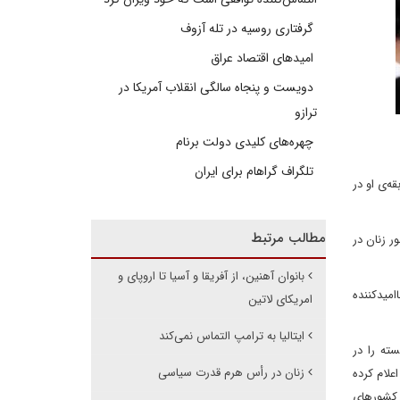
گرفتاری روسیه در تله آزوف
امیدهای اقتصاد عراق
دویست و پنجاه سالگی انقلاب آمریکا در
ترازو
چهره‌های کلیدی دولت برنام
تلگراف گراهام برای ایران
ه‌ی او در
مطالب مرتبط
ضور زنان در
بانوان آهنین، از آفریقا و آسیا تا اروپای و
امیدکننده
امریکای لاتین
ایتالیا به ترامپ التماس نمی‌کند
ته را در
زنان در رأس هرم قدرت سیاسی
ل‌دموکرات (LDP) زن هستند. این حزب اعلام کرده
سانده است؛ در حالی که در کشورهای