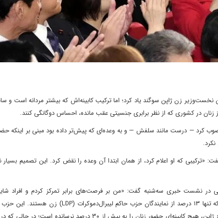
نخست‌وزیر زن ژاپن سوگند یاد کرد؛ اما ترکیب کابینه‌اش که بیشتر مردانه است و سابق
 زنان در کشوری که از نظر برابری جنسیتی عقب مانده، احساس دوگانگی کنند.
ا به عنوان وزیر منصوب کرد — درست مانند سلفش — و به وعده‌ای که پیش‌تر داده بود مبنی بر اینکه ح
نکرد.
ت: «ترکیبی که او اعلام کرد، از همان ابتدا آن وعده را نقض کرد. این تصمیم بسیار نا
یشی در نشست خبری سه‌شنبه گفت: «من بر فرصت‌های برابر تمرکز کردم و افراد شایس
جایگاه‌های مناسب قرار دادم.» البته گزینه‌های او محدود بود، چرا که تنها ۱۳ درصد از نمایندگان حزب حاکم لیبرا
قصد دارد این نسبت را تا سال ۲۰۳۳ به ۳۰ درصد برساند. در تاریخ ژاپن، هیچ کابینه‌ای حضور زنان را به بیش از ۳۰ درصد نر