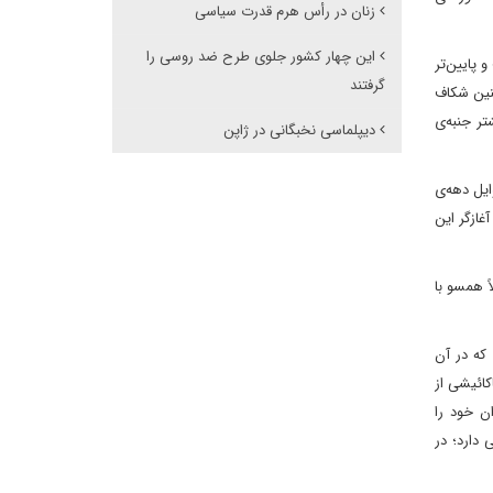
زنان در رأس هرم قدرت سیاسی
این چهار کشور جلوی طرح ضد روسی را
روه هفت و پایین‌تر
گرفتند
چنین شکاف
ر جنبه‌ی
دیپلماسی نخبگانی در ژاپن
لاند در اوایل دهه‌ی
غازگر این
ً همسو با
 که در آن
کائیشی از
ن نام خانوادگی همسران خود را
 تأثیر منفی دارد؛ در