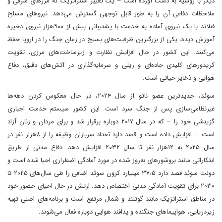
دیگر با روسیه به دست آورده است – یک تغییر استراتژیک که مرزهای شرقی و
ملاحظات دفاعی آن را به طور قابل توجهی گسترش می‌دهد. نیروهای مسلح
فنلاند با یک نیروی آماده به خدمت با پشتیبانی بیش از ۹۰۰هزار نیروی ذخیره
آموزش دیده، یکی از بزرگترین ظرفیت‌های بسیج در زمان جنگ را در اروپا حفظ
می‌کنند. این کشور در حال افزایش نظارت و زیرساخت‌های مرزی، تقویت
کریدورهای کلیدی جاده‌ای و ریلی و سرمایه‌گذاری در آتش‌های دقیق، دفاع
هوایی و ذخایر حیاتی است.
سوئد، جدیدترین عضو ناتو از سال ۲۰۲۴، در حال معکوس کردن دهه‌ها
غیرنظامی‌سازی پس از جنگ سرد است. این کشور سیستم خدمت اجباری
گزینشی خود را – که در سال ۲۰۱۷ دوباره برقرار شد و برای مردان و زنان آزاد
است – افزایش داده است و قصد دارد تعداد سربازان وظیفه را از ۸هزار نفر در
سال ۲۰۲۵ به ۱۲هزار نفر تا سال ۲۰۳۲ افزایش دهد. دفاع مدنی از طریق
ابتکاراتی مانند بروشورهای به‌روز شده در مورد آمادگی اضطراری احیا شده است و
دولت سوئد قصد دارد ۳۷٫۵ میلیارد کرون سوئد اضافی را طی سال‌های ۲۰۲۵ تا
۲۰۳۰ برای تقویت آمادگی مدنی اختصاص دهد. ارتش در حال احیای حضور خود
در مناطق استراتژیک مانند گوتلند و شمال مرتفع است و برنامه‌های اصلی تهیه
زیردریایی، هواپیماهای جنگنده و پدافند هوایی دوباره فعال می‌شوند.