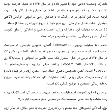
دانمارک وضعیت دفاعی خود را تغییر داده و در سال ۲۰۲۴ به معیار ۲درصد تولید
ناخالص داخلی ناتو رسیده و فرماندهی لشکر چندملیتی شمال ناتو را بر عهده
گرفته است. این کشور در حال کمک به واحدهای رزمی در لتونی، افزایش آگاهی
موقعیتی قطب شمال و نوسازی نیروهای خود از طریق خریدهای عمده از جمله F-
35 است. به موازات آن، دانمارک وزارت امنیت داخلی و آمادگی را برای تقویت
آمادگی ملی و تاب‌آوری اجتماعی تأسیس کرده است.
ابتکار ۱۰۰ میلیارد یورویی Zeitenwende آلمان، تغییری تاریخی در سیاست
دفاعی ایجاد کرده است. پس از رسیدن به معیار ۲درصد تولید ناخالص داخلی ناتو
در سال ۲۰۲۴، برلین در حال استقرار یک تیپ دائمی در لیتوانی و سرمایه‌گذاری
در F-35، تانک‌های Leopard 2A8، پدافند هوایی پاتریوت و هواپیماهای P-8
Poseidon است. آلمان همچنین رهبری ابتکار سپر آسمان اروپا را بر عهده دارد و
در توسعه سیستم هوایی رزمی آینده مشارکت دارد که نشان‌دهنده تعهد عمیق‌تر
به بازدارندگی متفقین و موضع شرقی ناتو است.
در حالی که این تحولات امیدوارکننده به نظر می‌رسند، پیچیدگی استراتژیک رو به
رشد منطقه با سه نقص سیستماتیک در معرض خطر تضعیف قرار دارد:
اول
، آمادگی کشورهای خط مقدم با برنامه‌ریزی تقویت یا عمق نهادی در مرکز اروپا