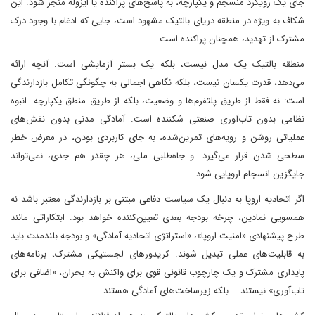
جای یک رویکرد منسجم و یکپارچه، به پاسخ‌های پراکنده یا ایزوله منجر شود. این
شکاف به ویژه در منطقه دریای بالتیک مشهود است، جایی که ادغام با وجود درک
مشترک از تهدید، همچنان پراکنده است.
منطقه بالتیک یک مدل نیست، بلکه یک بستر آزمایشی است. آنچه ارائه
می‌دهد، قدرت یکسان نیست، بلکه نگاهی اجمالی به چگونگی تکامل بازدارندگی
است: نه فقط از طریق پلتفرم‌ها و وضعیت، بلکه از طریق منطق یکپارچه. انبوه
نظامی بدون تاب‌آوری صنعتی شکننده است. آمادگی مدنی بدون نقش‌های
عملیاتی روشن و رویه‌های تمرین‌شده، به جای کاربردی بودن، در معرض خطر
سطحی شدن قرار می‌گیرد. و جاه‌طلبی ملی، هر چقدر هم جدی، نمی‌تواند
جایگزین انسجام اروپایی شود.
اگر اتحادیه اروپا به دنبال یک سیاست دفاعی مبتنی بر بازدارندگی معتبر باشد نه
همسویی نمادین، چرخه بودجه بعدی تعیین‌کننده خواهد بود. ابتکاراتی مانند
طرح پیشنهادی «امنیت اروپا»، «استراتژی اتحادیه آمادگی» و بودجه بلندمدت باید
به قابلیت‌های عملی تبدیل شوند. کریدورهای لجستیکی مشترک، برنامه‌های
پایداری مشترک و یک چارچوب قانونی قوی برای واکنش به بحران، «اضافی برای
تاب‌آوری» نیستند – بلکه زیرساخت‌های آمادگی هستند.