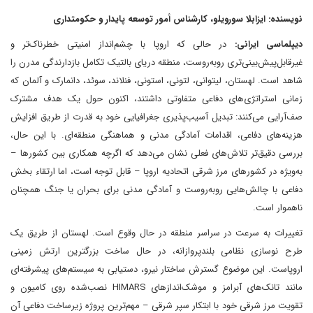
نویسنده: ایزابلا سورویلو، کارشناس أمور توسعه پایدار و حکومتداری
دیپلماسی ایرانی:
در حالی که اروپا با چشم‌انداز امنیتی خطرناک‌تر و
غیرقابل‌پیش‌بینی‌تری روبه‌روست، منطقه دریای بالتیک تکامل بازدارندگی مدرن را
شاهد است. لهستان، لیتوانی، لتونی، استونی، فنلاند، سوئد، دانمارک و آلمان که
زمانی استراتژی‌های دفاعی متفاوتی داشتند، اکنون حول یک هدف مشترک
صف‌آرایی می‌کنند: تبدیل آسیب‌پذیری جغرافیایی خود به قدرت از طریق افزایش
هزینه‌های دفاعی، اقدامات آمادگی مدنی و هماهنگی منطقه‌ای. با این حال،
بررسی دقیق‌تر تلاش‌های فعلی نشان می‌دهد که اگرچه همکاری بین کشورها –
به‌ویژه در کشورهای مرز شرقی اتحادیه اروپا – قابل توجه است، اما ارتقاء بخش
دفاعی با چالش‌هایی روبه‌روست و آمادگی مدنی برای بحران یا جنگ همچنان
ناهموار است.
تغییرات به سرعت در سراسر منطقه در حال وقوع است. لهستان از طریق یک
طرح نوسازی نظامی بلندپروازانه، در حال ساخت بزرگترین ارتش زمینی
اروپاست. این موضوع گسترش ساختار نیرو، دستیابی به سیستم‌های پیشرفته‌ای
مانند تانک‌های آبرامز و موشک‌اندازهای HIMARS نصب‌شده روی کامیون و
تقویت مرز شرقی خود با ابتکار سپر شرقی – مهم‌ترین پروژه زیرساخت دفاعی آن