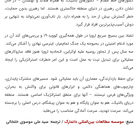
کشورهای خط مقدم – کشورهای بالتیک، به همراه فنلاند و لهستان – در حال
نشان دادن رهبری در دنیای منطقه خاکستری هستند. اما رهبری بدون حمایت،
خطر گسترش بیش از حد را به همراه دارد. بار تاب‌آوری نمی‌تواند به تنهایی بر
دوش آسیب‌پذیرترین افراد قرار گیرد.
تضاد بین بسیج سریع اروپا در طول همه‌گیری کووید-۱۹ و بررسی‌های کند آن در
مورد ادغام امنیتی در بحبوحه یک جنگ تمام‌عیار، اینرسی نهادی را آشکار می‌کند.
سه سال پس از تجاوز روسیه علیه اوکراین، اتحادیه اروپا هنوز فاقد سازوکارهای
عملیاتی برای تبدیل نیت به عمل است و این امر خطرات استراتژیکی را ایجاد
می‌کند.
برای حفظ بازدارندگی، معماری آن باید عملیاتی شود. مسیرهای مشترک پایداری،
چارچوب‌های هماهنگی دائمی و ابزارهای قانونی برای واکنش به بحران،
ویژگی‌های فرعی نیستند – آنها برای منطق استراتژیک اساسی هستند. منطقه
دریای بالتیک، هم به عنوان پایگاه و هم به عنوان پیشگام، درس اصلی را برجسته
می‌کند: سرعت تهدید، سرعت آمادگی متناسب را می‌طلبد.
منبع:
موسسه مطالعات بین‌المللی دانمارک
/ ترجمه: سید علی موسوی خلخالی