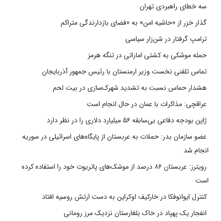
سه خطای راهبردی تهران
گذار خزر از «حاشیه امن» به «فضای بازدارندگی متراکم
ترامپ گرفتار در شن‌زار سیاسی
حمله موشکی به کشتی اماراتی در تنگه هرمز
تماس تلفنی نخست وزیر ارمنستان با رئیس جمهور آذربایجان
هشدار حماس نسبت به تشدید شهرک‌سازی در بیت‌ لحم
عراقچی: مذاکرات با عمان در حال انجام است
ژاپن بودجه دفاعی بی‌سابقه ۵۶ میلیارد دلاری را در نظر دارد
عضو سازمان بدر: حملات به عربستان از پایگاه‌های اسرائیلی در سوریه
انجام شد
رویترز: عربستان ۸۶ درصد از موشک‌های پاتریوت خود را استفاده کرده
است
کنترل ایوانوفکا در خارکیف اوکراین به دست ارتش روسیه افتاد
انفجار یک پهپاد در خاک بلغارستان نزدیک مرز رومانی