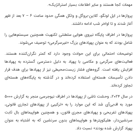
مهمات کجا هستند و سایر اطلاعات بسیار استراتژیک».
پروازها در ایل لونگو، کلاین-بروگل و ولکل همگی حدود ساعت ۶ – ۷ بعد از ظهر
آغاز شدند و تا اواخر شب ادامه داشتند.
پروازها در اطراف پایگاه نیروی هوایی سلطنتی لکنهیث همچنین سیستم‌هایی را
شامل بودند که به عنوان پهپادهای بزرگ «غیرسرگرمی» توصیف می‌شوند.
توضیحات احتمالی برای این حوادث وجود دارد که کمتر نگران‌کننده هستند.
فعالیت‌های سرگرمی و عکاسی با پهپاد به دلیل دسترسی گسترده به پهپادها
افزایش یافته است. گروه‌های فشار زیست‌محیطی نیز از پهپادها برای هدف قرار
دادن تأسیسات هسته‌ای استفاده کرده‌اند و در گذشته به پایگاه‌های هسته‌ای
تجاوز کرده‌اند.
در سال ۲۰۲۴، وحشت ناشی از پهپادها در اطراف نیوجرسی منجر به گزارش ۵۰۰۰
مورد به اف‌بی‌آی شد که این موارد را به «ترکیبی از پهپادهای تجاری قانونی،
پهپادهای تفریحی و پهپادهای مجری قانون، و همچنین هواپیماهای بال ثابت
سرنشین‌دار، هلیکوپترها و هواپیماهای بدون سرنشین که به اشتباه به عنوان
پهپاد گزارش شده بودند» نسبت داد.