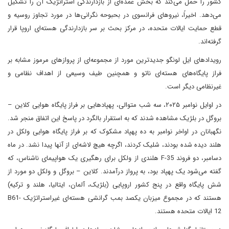
کشور را حمل می‌کند که بخش عمده‌ای از بازدارندگی استراتژیک آن را تشکیل
می‌دهد. اخیراً، نیروهای فرانسوی در بحبوحه نگرانی‌ها در مورد تجاوز روسیه و
قطع حمایت ایالات متحده، در مرکز بحث بر سر بازدارندگی هسته‌ای اروپا قرار
گرفته‌اند.
رویدادهای ایل لونگو جدیدترین مورد از مجموعه‌ای از پروازهای مرموز مشابه بر
فراز پایگاه‌های هسته‌ای ناتو و همچنین طیف وسیعی از اهداف نظامی و
غیرنظامی دیگر است.
در اوایل نوامبر ۲۰۲۵، سه شب متوالی، پهپادهایی بر فراز پایگاه هوایی کلاین –
بروگل در بلژیک مشاهده شدند که به استقرار بالگرد در پاسخ این اتفاق منجر شد.
نگهبانان در اواخر نوامبر به ده پهپاد مشکوک که بر فراز پایگاه هوایی ولکل در
هلند دیده شده بودند، شلیک کردند، اگرچه هیچ لاشه‌ای از آنها پیدا نشد. در ماه
دسامبر، دو فروند F-35 هلندی از ولکل برای رهگیری یک هواپیمای ناشناس، که
گفته می‌شود یک پهپاد بود، به پرواز درآمدند. کلاین – بروگل و ولکل دو مورد از
شش پایگاه واقع در پنج کشور اروپایی (بلژیک، آلمان، ایتالیا، هلند و ترکیه)
هستند که در مجموع میزبان یکصد بمب گرانشی هسته‌ای غیراستراتژیک B61-
12 ایالات متحده هستند.