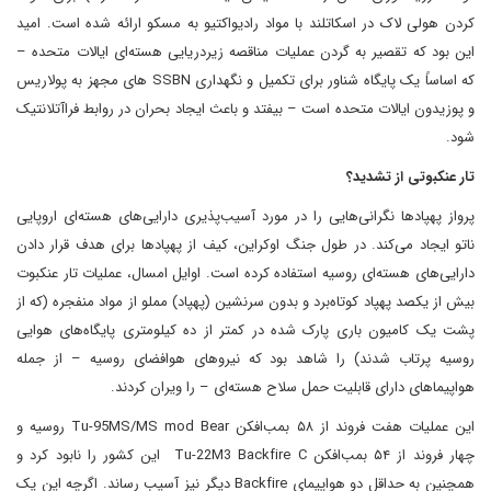
کردن هولی لاک در اسکاتلند با مواد رادیواکتیو به مسکو ارائه شده است. امید
این بود که تقصیر به گردن عملیات مناقصه زیردریایی هسته‌ای ایالات متحده –
که اساساً یک پایگاه شناور برای تکمیل و نگهداری SSBN های مجهز به پولاریس
و پوزیدون ایالات متحده است – بیفتد و باعث ایجاد بحران در روابط فراآتلانتیک
شود.
تار عنکبوتی از تشدید؟
پرواز پهپادها نگرانی‌هایی را در مورد آسیب‌پذیری دارایی‌های هسته‌ای اروپایی
ناتو ایجاد می‌کند. در طول جنگ اوکراین، کیف از پهپادها برای هدف قرار دادن
دارایی‌های هسته‌ای روسیه استفاده کرده است. اوایل امسال، عملیات تار عنکبوت
بیش از یکصد پهپاد کوتاه‌برد و بدون سرنشین (پهپاد) مملو از مواد منفجره (که از
پشت یک کامیون باری پارک شده در کمتر از ده کیلومتری پایگاه‌های هوایی
روسیه پرتاب شدند) را شاهد بود که نیروهای هوافضای روسیه – از جمله
هواپیماهای دارای قابلیت حمل سلاح هسته‌ای – را ویران کردند.
این عملیات هفت فروند از ۵۸ بمب‌افکن Tu-95MS/MS mod Bear روسیه و
چهار فروند از ۵۴ بمب‌افکن Tu-22M3 Backfire C این کشور را نابود کرد و
همچنین به حداقل دو هواپیمای Backfire دیگر نیز آسیب رساند. اگرچه این یک