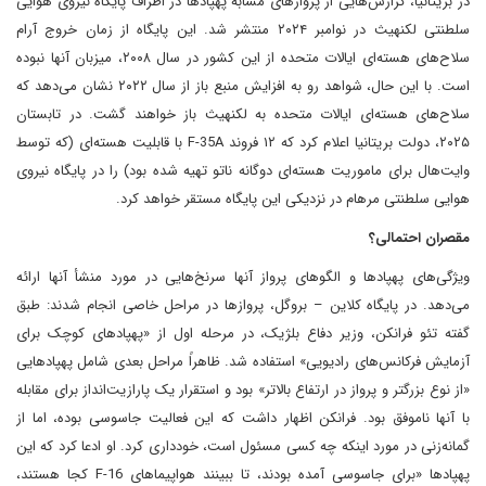
در بریتانیا، گزارش‌هایی از پروازهای مشابه پهپادها در اطراف پایگاه نیروی هوایی
سلطنتی لکنهیث در نوامبر ۲۰۲۴ منتشر شد. این پایگاه از زمان خروج آرام
سلاح‌های هسته‌ای ایالات متحده از این کشور در سال ۲۰۰۸، میزبان آنها نبوده
است. با این حال، شواهد رو به افزایش منبع باز از سال ۲۰۲۲ نشان می‌دهد که
سلاح‌های هسته‌ای ایالات متحده به لکنهیث باز خواهند گشت. در تابستان
۲۰۲۵، دولت بریتانیا اعلام کرد که ۱۲ فروند F-35A با قابلیت هسته‌ای (که توسط
وایت‌هال برای ماموریت هسته‌ای دوگانه ناتو تهیه شده بود) را در پایگاه نیروی
هوایی سلطنتی مرهام در نزدیکی این پایگاه مستقر خواهد کرد.
مقصران احتمالی؟
ویژگی‌های پهپادها و الگوهای پرواز آنها سرنخ‌هایی در مورد منشأ آنها ارائه
می‌دهد. در پایگاه کلاین – بروگل، پروازها در مراحل خاصی انجام شدند: طبق
گفته تئو فرانکن، وزیر دفاع بلژیک، در مرحله اول از «پهپادهای کوچک برای
آزمایش فرکانس‌های رادیویی» استفاده شد. ظاهراً مراحل بعدی شامل پهپادهایی
«از نوع بزرگتر و پرواز در ارتفاع بالاتر» بود و استقرار یک پارازیت‌انداز برای مقابله
با آنها ناموفق بود. فرانکن اظهار داشت که این فعالیت جاسوسی بوده، اما از
گمانه‌زنی در مورد اینکه چه کسی مسئول است، خودداری کرد. او ادعا کرد که این
پهپادها «برای جاسوسی آمده بودند، تا ببینند هواپیماهای F-16 کجا هستند،