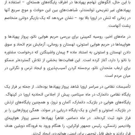
با این حال، الگوهای تهاجم پهپادها در اطراف پایگاه‌های هسته‌ای – استفاده از
پهپادهای غیر تفریحی توانمندتر، شباهت‌های بین این حوادث و موج سریع آنها
در زمانی که تنش در اروپا بالا بود – نشان می‌دهد که یک بازیگر دولتی متخاصم
پشت آنهاست.
در ماه‌های اخیر، روسیه کمپینی برای بررسی حریم هوایی ناتو، پرواز پهپادها و
هواپیماها در حریم هوایی استونی، لهستان و رومانی، آزمایش عزم اتحاد و سوق
دادن لهستان و استونی به استناد ماده ۴ پیمان واشینگتن که درخواست مشاوره
با ناتو را دارد، آغاز کرده است. این فعالیت‌ها بخشی از تلاش گسترده‌تر مسکو
برای ارعاب متحدان ناتو، برجسته کردن آسیب‌پذیری و ایجاد ترس و نگرانی در
میان مردم است.
تأسیسات نظامی در سراسر اروپا شاهد پرواز پهپادها بوده‌اند، از جمله بر فراز یک
پایگاه نظامی دانمارک در ماه سپتامبر، پیش از اجلاس اتحادیه اروپا در کپنهاگ.
پایگاه‌های هوایی در بلژیک، دانمارک، آلمان و نروژ، و همچنین پایگاه‌های ارتش
در بلژیک، استونی و آلمان و یک پایگاه دریایی در سوئد، همگی پروازهایی را بر
فراز خود ثبت کرده‌اند. در ماه دسامبر، ظاهراً پهپادها مسیر پرواز هواپیمای
ولادیمیر زلنسکی، رئیس جمهور اوکراین، را هنگام ورود به فرودگاه دوبلین هدف
قرار دادند و خطر قابل توجهی برای ایمنی هوانوردی ایجاد کردند.