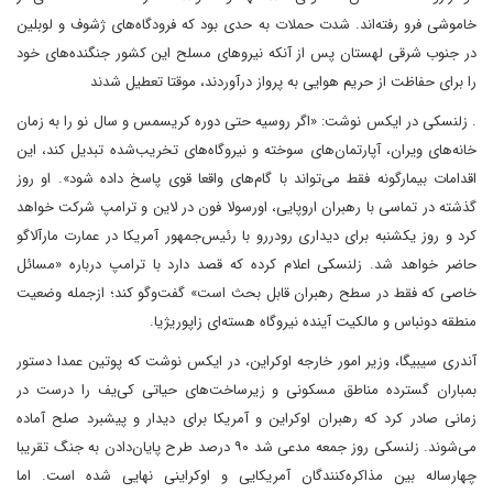
خاموشی فرو رفته‌اند. شدت حملات به حدی بود که فرودگاه‌های ژشوف و لوبلین
در جنوب شرقی لهستان پس از آنکه نیروهای مسلح این کشور جنگنده‌های خود
را برای حفاظت از حریم هوایی به پرواز درآوردند، موقتا تعطیل شدند
. زلنسکی در ایکس نوشت: «اگر روسیه حتی دوره کریسمس و سال نو را به زمان
خانه‌های ویران، آپارتمان‌های سوخته و نیروگاه‌های تخریب‌شده تبدیل کند، این
اقدامات بیمارگونه فقط می‌تواند با گام‌های واقعا قوی پاسخ داده شود». او روز
گذشته در تماسی با رهبران اروپایی، اورسولا فون در لاین و ترامپ شرکت خواهد
کرد و روز یکشنبه برای دیداری رودررو با رئیس‌جمهور آمریکا در عمارت مارآلاگو
حاضر خواهد شد. زلنسکی اعلام کرده که قصد دارد با ترامپ درباره «مسائل
خاصی که فقط در سطح رهبران قابل بحث است» گفت‌وگو کند؛ ازجمله وضعیت
منطقه دونباس و مالکیت آینده نیروگاه هسته‌ای زاپوریژیا.
آندری سیبیگا، وزیر امور خارجه اوکراین، در ایکس نوشت که پوتین عمدا دستور
بمباران گسترده مناطق مسکونی و زیرساخت‌های حیاتی کی‌یف را درست در
زمانی صادر کرد که رهبران اوکراین و آمریکا برای دیدار و پیشبرد صلح آماده
می‌شوند. زلنسکی روز جمعه مدعی شد ۹۰ درصد طرح پایان‌دادن به جنگ تقریبا
چهارساله بین مذاکره‌کنندگان آمریکایی و اوکراینی نهایی شده است. اما