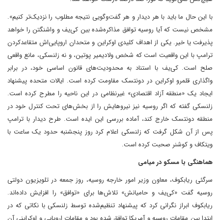
با این حال ما باید با هر دیدار و هر گفت‌وگویی نتیجه مطلوب را نزدیک‌تر کنیم».
مشخص نیست که آیا روسیه توافق مذاکره‌شده بین کی‌یف و واشنگتن را خواهد
پذیرفت یا خیر. یکی از اهداف کلیدی اوکراین و متحدان اروپایی‌اش متقاعدکردن
ترامپ با این واقعیت است که شخص ولادیمیر پوتین، و نه زلنسکی، مانع واقعی
صلح است. کی‌یف با استناد به محدودیت‌های قانون اساسی خود، در برابر
واگذاری قلمرو اوکراین در دونتسک مقاومت کرده است. ایالات متحده پیشنهاد
ایجاد یک «منطقه آزاد اقتصادی» غیرنظامی در این ناحیه را مطرح کرده است.
زلنسکی گفته ‌که اگر روسیه نیز نیروهایش را از بخش‌های تحت کنترل خود در
منطقه دونتسک خارج کند، آماده بررسی این ایده است. طرح دیدار با ترامپ
پس از آن شکل گرفت که زلنسکی اعلام کرد روز پنجشنبه حدود یک ساعت با
ویتکاف و کوشنر صحبت کرده است.
هماهنگی با مسکو در میامی
سرگئی ریابکوف، معاون وزیر امور خارجه روسیه، روز جمعه در تلویزیون دولتی
روسیه گفت‌ «کی‌یف و حامیانش» تلاش‌ها برای «توافق» را افزایش داده‌اند.
ریابکوف ابراز نگرانی کرد که پیشنهاد تنظیم‌شده توسط زلنسکی با نکاتی که در
ابتدا بین مقامات روسیه و آمریکا توافق شده بود و مقامات اروپایی و اوکراینی آن