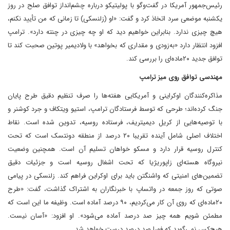
رئیس‌جمهور آمریکا در گفت‌وگو با پولیتیکو درباره چشم‌انداز توافق صلح در روز
یکشنبه موضعی سرد اتخاذ کرد و گفت: «او (زلنسکی) تا زمانی که من تأیید نکنم،
هیچ چیزی ندارد. بنابراین خواهیم دید که او چه چیزی در چنته دارد». ترامپ
افزود انتظار دارد «به‌زودی و مقداری که بخواهد» با ولادیمیر پوتین صحبت کند تا
توافق جدید ۲۰ماده‌ای را بررسی کند.
مهندسی توافق روی میز ترامپ
مذاکره‌کنندگان اوکراینی و آمریکایی هفته‌ها را صرف تنظیم دقیق طرح پایان
جنگ کرده‌اند؛ طرحی که توسط فرستادگان ترامپ، استیو ویتکاف و جرد کوشنر و
با توصیه‌هایی از کریل دیمیتریف، فرستاده روسیه، تدوین شده است. نقاط
اختلاف اصلی شامل آینده تقریبا ۲۰ درصد از منطقه دونتسک است که تحت
کنترل روسیه قرار دارد و مسکو خواهان تسلیم آن است. همچنین وضعیت
نیروگاه هسته‌ای زاپوریژیا که تحت اشغال روسیه است و جزئیات دقیق
تضمین‌های امنیتی که واشنگتن باید برای اوکراین فراهم کند. زلنسکی در پیامی
صوتی که روز جمعه در واتساپ با خبرنگاران به اشتراک گذاشت، گفت: «طرح
۲۰ماده‌ای که روی آن کار می‌کردیم، ۹۰ درصد آماده است. وظیفه ما این است که
مطمئن شویم همه چیز صد درصد آماده می‌شود». او افزود: «آسان نیست.
هیچ‌کس نمی‌گوید که فورا صد درصد درست خواهد شد.‌