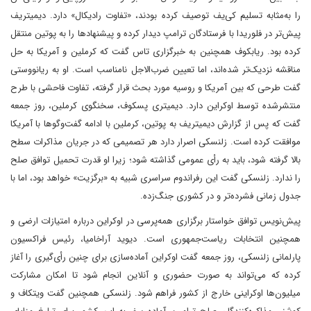
را به‌مثابه تسلیم کی‌یف توصیف کرده بودند، «تفاوت رادیکال» دارد. دیمیتریف
پیش‌تر در فلوریدا با فرستادگان ترامپ دیدار کرده و پیشنهادها‌ را به پوتین منتقل
کرده بود. ریابکوف همچنین به خبرگزاری تاس گفت که کرملین و آمریکا به حل
مناقشه نزدیک‌تر شده‌اند، اما تعیین ضرب‌الاجل نامناسب است. او به ریانووستی
گفت طرحی که بین آمریکا و روسیه مورد بحث قرار گرفته، تفاوت فاحشی با طرح
منتشرشده توسط اوکراین دارد. دیمیتری پسکوف، سخنگوی کرملین، روز جمعه
گفت که پس از گزارش دیمیتریف به پوتین، کرملین با ادامه گفت‌وگوها با آمریکا
موافقت کرده است. زلنسکی اصرار دارد هر تصمیمی که در جریان مذاکرات سطح
بالا گرفته شود، باید به رأی عمومی گذاشته شود؛ زیرا او قدرت تحمیل توافق صلح
را ندارد. زلنسکی گفت این رفراندوم سراسری شبیه به «برگزیت» خواهد بود، اما با
جدول زمانی فشرده‌تر و در کشوری جنگ‌زده.
پیش‌نویس توافق خواستار برگزاری همه‌پرسی در اوکراین درباره امتیازات ارضی و
همچنین انتخابات ریاست‌جمهوری است. دیوید آراخامیا، رئیس فراکسیون
پارلمانی زلنسکی، روز جمعه گفت اوکراین آماده‌سازی برای چنین رأی‌گیری را آغاز
کرده که می‌تواند به صورت حضوری و آنلاین انجام شود تا امکان مشارکت
میلیون‌ها اوکراینی خارج از کشور فراهم شود. زلنسکی همچنین گفت ویتکاف و