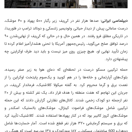
دیپلماسی ایرانی:
صدها هزار نفر در کی‌یف زیر رگبار ۵۰۰ پهپاد و ۴۰ موشک،
درست ساعاتی پیش از دیدار حیاتی ولودیمیر زلنسکی و دونالد ترامپ در فلوریدا،
در تاریکی مطلق فرو رفتند. در همین حال و در حالی که کی‌یف از نهایی‌شدن ۹۰
درصد توافق صلح می‌گوید، رئیس‌جمهور آمریکا با لحنی هشدارآمیز اعلام کرده تا
زمان تأیید نهایی او، هیچ چیزی روی میز نیست و باید دید طرف اوکراینی چه
پیشنهادی دارد.
حمله ترکیبی مسکو درست در لحظه‌ای که دمای هوا به زیر صفر رسیده،
بلوک‌های آپارتمانی و خانه‌ها را در هم کوبید و یک‌سوم پایتخت اوکراین را از
نعمت برق و گرما محروم کرد. به گفته میکولا کالاشنیک، فرماندار کی‌یف، در
جریان این تهاجم که هفت منطقه را هدف قرار داد، یک نفر کشته و بیش از ۲۰
نفر ازجمله دو کودک زخمی شدند. کانال‌های نظارتی گزارش دادند که این حمله
ترکیبی شامل موشک‌های فراصوت کینژال، موشک‌های بالستیک اسکندر و
موشک‌های کروز کالیبر بود که در کنار پهپادها استفاده شدند. کالاشنیک تأیید کرد
که برق و سیستم گرمایشی ۳۲۰ هزار نفر قطع شده است. آمار خسارت‌ها شامل
دو‌هزار‌و 600 ساختمان مسکونی، ۱۸۷ مهدکودک و ۱۳۸ مدرسه است که همگی در