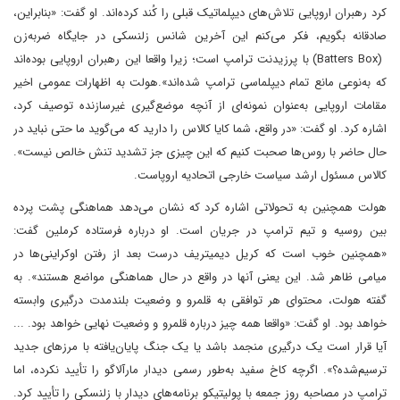
کرد رهبران اروپایی تلاش‌های دیپلماتیک قبلی را کُند کرده‌اند. او گفت: «بنابراین،
صادقانه بگویم، فکر می‌کنم این آخرین شانس زلنسکی در جایگاه ضربه‌زن
(Batters Box) با پرزیدنت ترامپ است؛ زیرا واقعا این رهبران اروپایی بوده‌اند
که به‌نوعی مانع تمام دیپلماسی ترامپ شده‌اند».هولت به اظهارات عمومی اخیر
مقامات اروپایی به‌عنوان نمونه‌ای از آنچه موضع‌گیری غیرسازنده توصیف کرد،
اشاره کرد. او گفت: «در واقع، شما کایا کالاس را دارید که می‌گوید ما حتی نباید در
حال حاضر با روس‌ها صحبت کنیم که این چیزی جز تشدید تنش خالص نیست».
کالاس مسئول ارشد سیاست خارجی اتحادیه اروپاست.
هولت همچنین به تحولاتی اشاره کرد که نشان می‌دهد هماهنگی پشت پرده
بین روسیه و تیم ترامپ در جریان است. او درباره فرستاده کرملین گفت:
«همچنین خوب است که کریل دیمیتریف درست بعد از رفتن اوکراینی‌ها در
میامی ظاهر شد. این یعنی آنها در واقع در حال هماهنگی مواضع هستند». به
گفته هولت، محتوای هر توافقی به قلمرو و وضعیت بلندمدت درگیری وابسته
خواهد بود. او گفت: «واقعا همه چیز درباره قلمرو و وضعیت نهایی خواهد بود. ...
آیا قرار است یک درگیری منجمد باشد یا یک جنگ پایان‌یافته با مرزهای جدید
ترسیم‌شده؟». اگرچه کاخ سفید به‌طور رسمی دیدار مارآلاگو را تأیید نکرده، اما
ترامپ در مصاحبه روز جمعه با پولیتیکو برنامه‌های دیدار با زلنسکی را تأیید کرد.