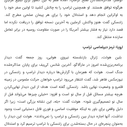
کوشنر، مذاکره‌کنندگان صلح ترامپ، آماده سفر به این کشور برای تبلیغ مزایای
هرگونه توافق هستند. او همچنین ترامپ را به چالش کشید تا اولین سفر خود را
به اوکراین انجام دهد و استدلال خود را برای هر پیمان صلحی مطرح کند.
زلنسکی گفت هنوز واکنش کرملین به آخرین نسخه توافق را دریافت نکرده اما
قصد دارد نیاز به فشار بیشتر آمریکا را در صورت مقاومت روسیه در برابر تعامل
سازنده منتقل کند.
اروپا؛ ترمز دیپلماسی ترامپ
بلین هولت، ژنرال بازنشسته نیروی هوایی، روز جمعه گفت دیدار
برنامه‌ریزی‌شده امروز در مارآلاگو، آخرین شانس کی‌یف برای پایان مذاکره‌شده
جنگ است. هولت که هم‌زمان با گزارش‌ها درباره دیدار ترامپ و زلنسکی در
نیوزمکس ظاهر شد، گفت انتظار می‌رود ترامپ خواهان حرکت ملموس در زمینه
قلمرو و وضعیت نهایی باشد. زلنسکی گفته است هدف از این دیدار نهایی‌کردن
هرچه بیشتر مسائل قبل از سال نو است و افزود: «خیلی چیزها می‌تواند قبل از
سال نو تصمیم‌گیری شود». هولت گفت: «بله، این نشانه بزرگی است؛ زیرا اگر
دلیل واقعی برای باور به اینکه موفقیت اساسی و فوری قابل دستیابی است وجود
نداشت، آنها اجازه دیدار بین زلنسکی و ترامپ را نمی‌دادند». هولت این دیدار را
به‌عنوان پنجره‌ای در حال بسته‌شدن برای زلنسکی با ترامپ ترسیم کرد و استدلال