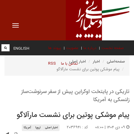
Toggle
vigation
صفحه نخست
درباره ما
عضویت
پیوند ها
ENGLISH
صفحه‌اصلی
اخبار
اخبار اصلی
تماس با ما
RSS
پیام موشکی پوتین برای نشست مارآلاگو
تاریکی در پایتخت اوکراین پیش از سفر سرنوشت‌ساز
زلنسکی به آمریکا
پیام موشکی پوتین برای نشست مارآلاگو
۰۹ دی ۱۴۰۴ | ۰۸:۰۰
کد : ۲۰۳۶۹۴۱
اخبار اصلی
اروپا
آمریکا