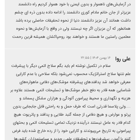
در آزمایش‌های ناهموار و بدون ایمنی با خود هموار کردیم راه دانشمند
عزیزتر از جان خانم مادام کوری دانشمند را ادامه داده بدون ذره ای چشم
داشت همانند آن عزیز دانشمند دنیا از نحوه تحقیقات حاصلی برده باشد
همانطور که آن عزیزان اگر چه نیستند ولی در واقع با آزمایش‌ها و نحوه
معلمین راستین ما هستند و خواهند بود روحپاکشان همیشه قرین رحمت
علی روا
۱۶ بهمن ۱۴۰۴ | ۲۲:۵۵
سلام در تکمیل نوشته ام باید بگم سلاح اتمی دیگر با پیشرفت
علم نتنها سلاح استراتژیک محسوب نمی‌شود بلکه سلاحی با عدم کارایی
معرفی خواهد شد پدافندهای پیشرفته موشک‌های دفاعی ماهواره‌های
شناسایی همه قادر به دفع خطر موشک‌ها و تسلیحات اتمی هستند علاوه بر
هزینه و نگهداری و محیط پیرامون آلودگی و هزاران مشکل پسماند و
....ولی پلاسما قدرتی است که طرف حمل و به راحتی قابل جابجایی بدون
پرتو و عوارض و هیچ دفاعی از جمله گنبد طلایی و پدافند و پاتریوت هیچ
کدام قادر به عامل نیستند درآینده نزدیک تمامی تسلیحات اتمی و بحثهای
پیرامونی به تاریخ می‌پیوندند و کارایی خود را از رده خارج شده باید فرض
کنند با آمدن پیشرفت‌ها و تحقیقات علمی جدید و سیاستمداران کشورها