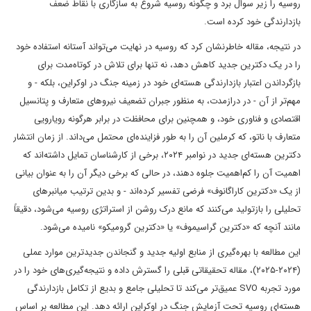
روسیه را زیر سوال برد و چگونه روسیه شروع به سازگاری با نقاط ضعف
بازدارندگی خود کرده است.
در نتیجه، مقاله خاطرنشان کرد که روسیه در نهایت می‌تواند آستانه استفاده خود
را در یک دکترین جدید کاهش دهد، نه تنها برای تلاش در کوتاه‌مدت برای
بازگرداندن اعتبار بازدارندگی هسته‌ای خود در زمینه جنگ در اوکراین، بلکه - و
مهم‌تر از آن - در درازمدت، به منظور جبران تضعیف نیروهای متعارف و پتانسیل
اقتصادی و فناوری خود، و همچنین برای محافظت در برابر هرگونه رویارویی
متعارف با ناتو، که کرملین آن را به طور فزاینده‌ای محتمل می‌داند. از زمان انتشار
دکترین هسته‌ای جدید در نوامبر ۲۰۲۴، برخی از کارشناسان تمایل داشته‌اند که
اهمیت آن را کم‌اهمیت جلوه دهند، در حالی که برخی دیگر آن را به عنوان بیانی
از یک «دکترین کاراگانوف» فرضی تفسیر کرده‌اند - و بدین ترتیب میانبرهای
تحلیلی را بازتولید می‌کنند که مانع درک روشن از استراتژی روسیه می‌شود، دقیقاً
مانند آنچه که «دکترین گراسیموف» یا «دکترین گرومیکو» نامیده می‌شود.
این مطالعه با بهره‌گیری از منابع اولیه جدید و گنجاندن جدیدترین موارد عملی
(۲۰۲۴-۲۰۲۵)، مقاله تحقیقاتی قبلی را گسترش داده و نتیجه‌گیری‌های خود را در
مورد تجربه SVO عمیق‌تر می‌کند تا تحلیلی جامع و بدیع از تکامل بازدارندگی
هسته‌ای روسیه تحت آزمایش جنگ در اوکراین ارائه دهد. این مطالعه بر اساس