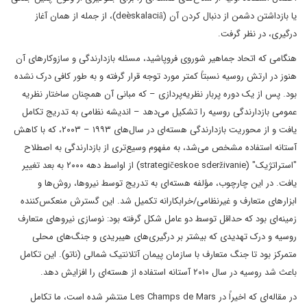
یا بازداشتن دشمن از دنبال کردن آن (deèskalaciâ)، از جمله از همان آغاز
درگیری، در نظر گرفت.
هنگامی که اتحاد جماهیر شوروی فروپاشید، مسئله بازدارندگی و سازوکارهای آن
هنوز در ارتش روسیه نسبتاً کمتر مورد توجه قرار گرفته و به طور کافی درک نشده
بود. پس از یک دوره پربار نظریه‌پردازی – که مبانی آن همچنان ساختار نظریه
عمومی بازدارندگی روسیه را تشکیل می‌دهد – اندیشه نظامی به تدریج تکامل
یافت و از محوریت بازدارندگی هسته‌ای در سال‌های ۱۹۹۳ – ۲۰۰۳، که با کاهش
آستانه استفاده مشخص می‌شد، به مفهوم وسیع‌تری از بازدارندگی به اصطلاح
"استراتژیک" (strategičeskoe sderživanie) از اواسط دهه ۲۰۰۰ به بعد تغییر
یافت. در این چارچوب، مؤلفه هسته‌ای به تدریج توسط نیروها، روش‌ها و
ابزارهای متعارف و غیرنظامی/خرابکارانه تکمیل شد. این گسترش منعکس‌کننده
زمینه‌ای بود که حداقل توسط دو عامل شکل گرفته بود: نوسازی نیروهای متعارف
روسیه و درک تهدیدی که بیشتر بر درگیری‌های هیبریدی و جنگ‌های محلی
متمرکز بود تا جنگ متعارف با سازمان پیمان آتلانتیک شمالی (ناتو). این تکامل
باعث شد روسیه در سال ۲۰۱۰ آستانه استفاده از هسته‌ای را افزایش دهد.
در مقاله‌ای که اخیراً در Les Champs de Mars منتشر شده است، ما تکامل