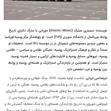
نویسنده: دیمیتری مینیک (Dimitri Minic) مورخی با مدرک دکترای تاریخ
روابط بین‌الملل از دانشگاه سوربن (۲۰۲۱) است. او پژوهشگر مرکز روسیه/اوراسیا
و معاون سردبیر مجموعه‌های دیجیتال در در موسسه Ifri است. تحقیقات او
عمدتاً بر تفکر و فرهنگ استراتژیک روسیه، نخبگان نظامی و سیاسی – نظامی
روسیه، نیروهای مسلح روسیه و قابلیت‌های ترکیبی و بسیار فشرده روسیه
متمرکز است. او همچنین در بازدارندگی استراتژیک و هسته‌ای روسیه و روابط
بین روسیه و غرب تخصص دارد.
دیپلماسی ایرانی
: شکست اولیه عملیات SVO، جنگ طولانی و غیرمنتظره و با
شدت بالا که در پی آن رخ داد، و شکست‌های نظامی روسیه، همگی به ترس از
توسل کرملین به استفاده از سلاح‌های هسته‌ای دامن زده است. چنین نگرانی‌ای
به ویژه حادتر شده است، زیرا از سال ۱۹۹۳، استراتژی هسته‌ای روسیه پس از
فروپاشی شوروی به تدریج بازدارندگی هسته‌ای را به جنگ متعارف گسترش داد و
احتمال استفاده اولیه از سلاح‌های هسته‌ای را برای جلوگیری از وقوع چنین جنگی