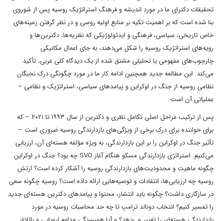
تحقیقات دکترای ما در مورد اندیشه و فرهنگ استراتژیک روسیه پس از شوروی
بنا شده است که بر اهمیت تکیه بر منابع اولیه روسی و در نظر گرفتن زمینه‌های
خاص تاریخی، سیاسی، فرهنگی و ایدئولوژیکی که نظریه‌ها، دکترین‌ها و
رویه‌های استراتژیک روسیه را شکل می‌دهند، به جای اعمال مکانیکی
چارچوب‌های مفهومی یا تحلیلی مشتق شده از یک دیدگاه کلی غربی، تأکید
می‌کند. این مطالعه جدید همچنین ادامه کار ما در مورد چگونگی درک نخبگان
نظامی روسیه از جنگ در اوکراین و پیامدهای سیاسی، استراتژیک و نظامی –
عملیاتی آن است.
پس از ترکیب مراحل اصلی تکامل نظری و دکترین از سال ۱۹۹۳ تا ۲۰۲۱ – که
برای خواننده برای درک برخی از ویژگی‌های بازدارندگی روسیه ضروری است –
تأثیر جنگ در اوکراین را بر این بازدارندگی، به ویژه مؤلفه هسته‌ای آن، ارزیابی
می‌کنیم. استراتژی بازدارندگی مسکو هنگام آغاز SVO چه بود؟ جنگ در اوکراین
چگونه ماهیت و محدودیت‌های بازدارندگی روسیه را آشکار کرده است؟ ارتش
روسیه چه ارزیابی‌ها، انتقادات و توصیه‌هایی ارائه داده است؟ روسیه چگونه سعی
در سازگاری داشت؟ چگونه باید انتشار، محتوا و پیامدهای دکترین هسته‌ای جدید
را تفسیر کنیم؟ انتخاب دونالد ترامپ تا چه حد محاسبات روسیه در مورد
بازدارندگی هسته‌ای را تغییر می‌دهد؟ و آیا همبستگی مداوم اروپایی و باتلاق