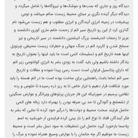
دیدگاه روز و جاری که بمب‌ها و موشک‌ها و نیروگاه‌ها را شامل میگردد و
دیدگاه دیگر آینده نگری بر مبنای محیط زیست سالم میباشد و نوعی
پیشرفت در زمینه انرژی آیندگان و انرژی مطلوب و هم زیست می‌شود نام
گذاری کرد از این رو تاریخ سیر اتم از زحمت خانم ماری کوری دانشمند و
عزیز تا زحمات اندیشمند بزرگ انیشتین دانشمند در سیر تاریخی و نیز
مسلح شدن و کاربرد اتم در جنگ جهانی و خطرات زیست محیطی چرنویل
اینها همه تاریخ اتم و تسلیحات اتمی است ما باید اینها را بعنوان تاریخ به
یادگار داشته باشیم ولی باید گفت به زودی بشر به انرژی کوانتومی زیر اتم
که دارای پتانسیل فراوان است دست رسی پیدا نموده و مقالات و تاریخ
سیر اتم تماما باعث راهنمایی برای ساخت بوده است ما در اتم هسته را باید
مورد شکافت قرار دهیم با ابزار خاص تا به ریز ذره رسیده تا خلوص و رده
نظامی برسیم در صورتیکه این فاز جریان پرتوهای ویرانگر و عوارض سنگینی
از تشعشع و آلودگی تا حد بی صرفه بودن را بهمراه دارد زباله های اتمی
حاصل فرایند سخت محیط و دولت‌ها را درگیر خود کرده تا جایی که بشر به
فکر آیندگان افتاد تا نوع اتم را باز بینی کرده فرایندی از خورشید به اسم
پلاسما بازخورد گیرد حاصل این تحقیقات به سود نسل بشر است و محیط
زیست ما موظیم اگر چه جانمان را با عوارض وسیع همراه نموده و مرگ را