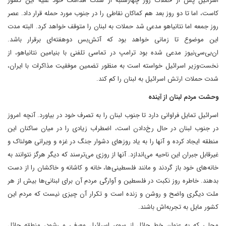
اسرائیل پس از حملات روز چهارشنبه از شدت اقدامات خود علیه این کشور
کاست، اما تا دو روز بعد هم کماکان نقاطی را در جنوب مورد حمله قرار داد. عصر
روز جمعه اما نتانیاهو مدعی شد حملات به لبنان را متوقف خواهد کرد. البته مدت
این موضوع تا زمانی خواهد بود که آتش‌بس دوهفته‌ای برقرار باشد.
ان‌بی‌سی‌نیوز مدعی شده بود ترامپ در تماسی تلفنی با بنیامین نتانیاهو، از
نخست‌وزیر اسرائیل خواسته است به منظور تضمین موفقیت مذاکرات با ایران،
شدت حملات ارتش اسرائیل به لبنان را کم کند.
وحشت مردم لبنان از آینده
اسرائیل تمایل فراوانی دارد تا جنوب لبنان را به تصرف خود در بیاورد. آنچه امروز
در جنوب لبنان در حال رخ‌دادن است، اضطراب زیادی را در میان ساکنان این
منطقه ایجاد کرده و آنها را به یاد روزهای دشوار جنگ در غزه و ویرانی هولناک و
غیرقابل جبران این ناحیه می‌اندازد. آنها از روزی می‌ترسند که دیگر هرگز نتوانند به
خانه‌های خود باز گردند و مانند فلسطینی‌ها، خانه و کاشانه و خاکشان را از دست
بدهند. خاطره روز نکبت در فلسطین و آوارگی مردم آن برای لبنانی‌ها بیش از هر
ملت دیگری واضح و روشن و زنده است و تکرار آن چیزی نیست که مردم این
کشور مایل به تجربه‌اش باشند.
محلی که به عنوان خط حائل از سوی اسرائیل معرفی می‌شود، منطقه حائل