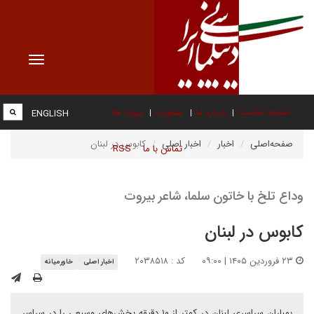
Toggle
vigation
صفحه نخست
درباره ما
عضویت
پیوند ها
ENGLISH
صفحه‌اصلی
اخبار
اخبار اصلی
کابوس در لبنان
تماس با ما
RSS
وداع تلخ با خاتون سلما، شاعر بیروت
کابوس در لبنان
۲۳ فروردین ۱۴۰۵ | ۰۹:۰۰
کد : ۲۰۳۸۵۱۸
اخبار اصلی
خاورمیانه
بمباران سراسری لبنان در کمتر از ۱۰ دقیقه بخش‌های وسیعی را در سراسر