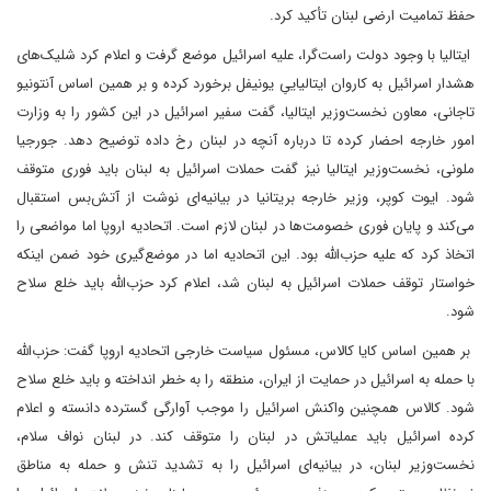
حفظ تمامیت ارضی لبنان تأکید کرد.
ایتالیا با وجود دولت راست‌گرا، علیه اسرائیل موضع گرفت و اعلام کرد شلیک‌های
هشدار اسرائیل به کاروان ایتالیاییِ یونیفل برخورد کرده و بر همین اساس آنتونیو
تاجانی، معاون نخست‌وزیر ایتالیا، گفت سفیر اسرائیل در این کشور را به وزارت
امور خارجه احضار کرده تا درباره آنچه در لبنان رخ داده توضیح دهد. جورجیا
ملونی، نخست‌وزیر ایتالیا نیز گفت حملات اسرائیل به لبنان باید فوری متوقف
شود. ایوت کوپر، وزیر خارجه بریتانیا در بیانیه‌ای نوشت از آتش‌بس استقبال
می‌کند و پایان فوری خصومت‌ها در لبنان لازم است. اتحادیه اروپا اما مواضعی را
اتخاذ کرد که علیه حزب‌الله بود. این اتحادیه اما در موضع‌گیری خود ضمن اینکه
خواستار توقف حملات اسرائیل به لبنان شد، اعلام کرد حزب‌الله باید خلع سلاح
شود.
بر همین اساس کایا کالاس، مسئول سیاست خارجی اتحادیه اروپا گفت: حزب‌الله
با حمله به اسرائیل در حمایت از ایران، منطقه را به خطر انداخته و باید خلع‌ سلاح
شود. کالاس همچنین واکنش اسرائیل را موجب آوارگی گسترده دانسته و اعلام
کرده اسرائیل باید عملیاتش در لبنان را متوقف کند. در لبنان نواف سلام،
نخست‌وزیر لبنان، در بیانیه‌ای اسرائیل را به تشدید تنش و حمله به مناطق