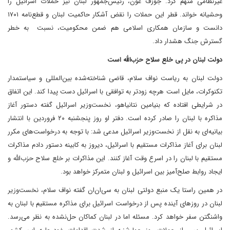
غیرنظامی متهم کرد. جوزف عون، رئیس‌جمهور لبنان نیز حملات اسرائیل را
وحشیانه خواند. قطر این حملات را نقض آشکار حاکمیت لبنان و قطع‌نامه ۱۷۰۱
دانست و سازمان همکاری اسلامی هم ضمن محکومیت، نسبت به خطر
گسترش جنگ هشدار داد.
دولت لبنان در پی خلع سلاح حزب‌الله است
دولت لبنان به ریاست نواف سلام، قاضی شناخته‌شده بین‌المللی و سیاستمدار
تکنوکرات، مایل است‌ هر‌چه زودتر به توافقی با اسرائیل دست پیدا کند. این اتفاق
در شرایطی افتاده که بنیامین نتانیاهو، نخست‌وزیر اسرائیل گفته دستور آغاز
مذاکره با لبنان را صادر کرده است. دفتر او روز پنجشنبه ۲۰ فروردین با انتشار
بیانیه‌ای به نقل از نخست‌وزیر اسرائیل مدعی شد: با توجه به درخواست‌های مکرر
لبنان برای آغاز مذاکرات مستقیم با اسرائیل، دیروز به کابینه دستور دادم مذاکرات
مستقیم با لبنان را در اسرع وقت آغاز کنند. این مذاکرات بر خلع سلاح حزب‌الله و
ایجاد روابط صلح‌آمیز بین اسرائیل و لبنان متمرکز خواهد بود.
در همین راستا یک منبع دولتی لبنان به سی‌ان‌ان گفته نواف سلام، نخست‌وزیر
لبنان در روز‌های آینده پس از درخواست اسرائیل برای مذاکره مستقیم با لبنان به
واشنگتن سفر خواهد کرد. مسئله اما در لبنان کماکان حل‌نشده به نظر می‌رسد.