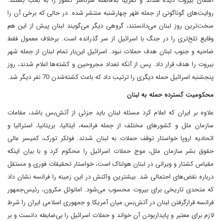
آسمان بیروت دیده شدند و تقریبا بلافاصله سرتاسر کشور را به بمب بستند.
روایت‌های گوناگونی از جمله ظهر چهارشنبه منتشر شده. در حالی که برخی آن را
سخت‌ترین روز لبنان می‌دانستند، گروهی دیگر می‌گویند لبنان پیش از این هم
وقایع تلخ‌تری را در جنگ با اسرائیل از سر گذرانده است. برخلاف معمول فقط
ضاحیه و جنوب لبنان هدف حملات نبود. اسرائیل این‌بار تمام لبنان از جمله شهر
بیروت را هدف قرار داد. پس از آنکه تعداد مجروحین و کشته‌ها اعلام شدند، روز
پنجشنبه اسرائیل حمله دیگری را ترتیب داد که باعث کشته‌شدن 70 نفر دیگر شد.
محکومیت گسترده حمله به لبنان
علاوه بر ایران که اعلام کرد مسئله لبنان باید جزئی از آتش‌بس باشد، مقامات
سازمان ملل و کشورهای مختلف از جمله فرانسه، ایتالیا، بریتانیا، استرالیا و
اتحادیه اروپا خواستار توقف حملات به لبنان شدند. فولکر تورک، کمیسر عالی
حقوق بشر سازمان ملل، موج حملات اسرائیل را محکوم کرد و با بیان اینکه
مقیاس کشتار و ویرانی در لبنان هولناک است، خواستار تحقیقات فوری و مستقل
درباره نقض‌های احتمالی شد. بیشترین واکنش در این زمینه را فرانسه نشان داد
که متحدی تاریخی برای بیروت محسوب می‌شود. امانوئل مکرون، رئیس‌جمهور
فرانسه قرارگرفتن لبنان در آتش‌بس میان آمریکا و جمهوری اسلامی ایران را شرط
لازم برای معتبر و پایداربودن آن خواند و حملات اسرائیل را بی‌ضابطه دانست و بر