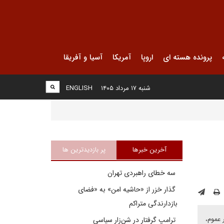
پرونده هسته ای
اروپا
آمریکا
آسیا و آفریقا
شنبه ۱۷ مرداد ۱۴۰۵
ENGLISH
آخرین خبرها
پر بازدیدترین ها
سه خطای راهبردی تهران
گذار خزر از «حاشیه امن» به «فضای
بازدارندگی متراکم
 عموم،
ترامپ گرفتار در شن‌زار سیاسی