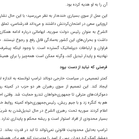
آن را به او هدیه کرده بود.
این عمل از سوی بسیاری خنده‌دار به نظر می‌رسید؛ با این حال نش
اروپایی سعی در امتحان‌کردنش داشتند و می‌داند‌ قدرشناسی، تملق 
الشرع به‌ عنوان رئیس دولت سوریه، ابهاماتی درباره ادامه همکار
داشت و بحران‌های این کشور به‌سادگی قابل رفع و رجوع نیستند. خا
فراوان و ارتباطات دیپلماتیک گسترده است. با وجود اینکه پیشرفت
نهادینه و پایدار تبدیل کند، وگرنه ممکن است همه‌چیز را برای همی
فرصتی که نباید از دست برود
کمتر تصمیمی در سیاست خارجی دونالد ترامپ توانسته به اندازه لغ
ایجاد کند. این تصمیم از سوی رهبران هر دو حزب در کمیته ر
دموکرات‌های مترقی تا جمهوری‌خواهان تندرو حمایت شد. وقتی احم
هم به کنگره زد و با جیم ریش، رئیس‌جمهوری‌خواه کمیته روابط خار
اعلام کردند سوریه تحت رهبری الشرع در حال تبدیل‌شدن به شریک 
بسیار محدودی از افراد استوار است و ریشه محکم و پایداری ندارد.
ترامپ به‌دلیل محدودیت قانونی نمی‌تواند تا ابد در قدرت بماند.
دمشق کمک کرد‌ دوران پس از اسد را مدیریت کند هم برای همیشه 