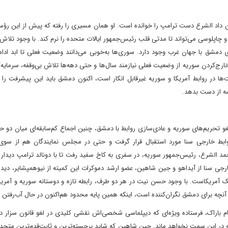
ان داد‌ الشرع دست ترامپ را خوانده است. او همان مسیری را رفته که پیش از این رؤ
و چاپلوسی می‌تواند تا مدتی قلب رئیس‌جمهور ایالات متحده را نرم کند. با وجود تلاش
ی دمشق با جهان غرب وجود دارد. سوری‌ها به‌خوبی می‌دانند وضعیت فعلی‌ تا ابد ادا
رج‌کردن سوریه از وضعیت فعلی نیازمند سال‌ها و حتی دهه‌ها تلاش بی‌وقفه، سرمایه‌
‌ها در روابط آمریکا و سوریه غیرقابل انکار است، اکنون دمشق باید این پیشرفت را 
شه از دست بدهد.
و تحریم‌های سوریه و عادی‌سازی روابط با دمشق، چنین اجماع کم‌سابقه‌ای میان دو ح
وابط خارجی سنا مورد استقبال قرار گرفت و حتی در مجلس نمایندگان هم از سوی
د الشرع، رئیس‌جمهور سوریه، در سفری به کاخ سفید رفت تا با دونالد ترامپ دیدار
جی سنا از آیداهو‌ و جین شاهین، عضو ارشد دموکرات این کمیته از نیوهمپشایر، دیدار 
آمریکاست. با وجود حسن نیت در هر دو طرف، رابطه تازه و دوستانه سوریه و آمریکا
 آنچه برای دمشق نگران‌کننده است، اینکه همین پایه محدود هم‌اکنون در حال آب‌رفتن
 تام باراک، فرستاده ویژه‌ای که دیپلماسی شخصی‌اش نقشی کلیدی در لغو قانون سزار 
در این سمت نخواهد ماند. جین شاهین که شاید برجسته‌ترین و ثابت‌قدم‌ترین متحد 