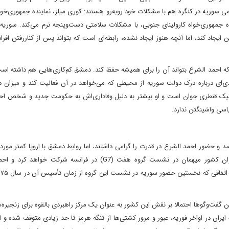
سوریه در کنگره هم با مشکلات خود روبه‌رو هستند: کوری میلز، نماینده جمهوری‌خواه
جمهوری‌خواه کارولینای جنوبی، با مشکلات سلامتی دست‌وپنجه نرم می‌کند. سوریه ا
ایجاد کند، اما آنچه هنوز ایجاد نشده، رابطه‌ای است که بتواند پس از کناررفتن افرا
ه احمد الشرع بتواند آن را برای همیشه حفظ کند. دمشق کم‌کاری‌هایی هم داشته است
‌ای درباره درک دولت سوریه از محیطی که می‌خواهد در آن فعالیت کند و میزان در
یک قنطری جوان است و او بیشتر به دلیل وفاداری‌اش به حکومت جدید و شخص اح
اسی واشینگتن ندارد.
 و حضور احمد الشرع در قدرت را گرامی داشتند، اما روابط دمشق با اروپا کمتر مورد 
گرفته است. با همه اینها مشخص شده سوریه ماه آینده به‌ عنوان کشور میهمان در نشست گروه هفت (G7) در فرانسه ش
گفت‌وگوها احتمالا بر نقش این کشور به‌ عنوان یک مرکز راهبردی بالقوه برای زنجیره‌
یران در اواخر فوریه، عبور و مرور کشتی‌ها از تنگه هرمز تا حد زیادی متوقف شده و 