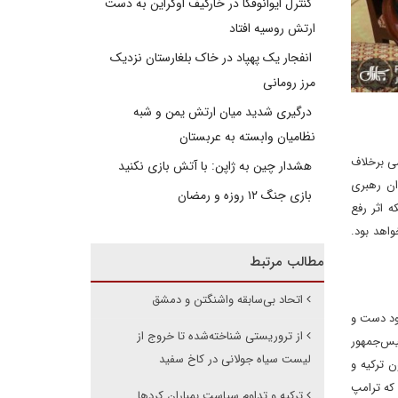
کنترل ایوانوفکا در خارکیف اوکراین به دست
ارتش روسیه افتاد
انفجار یک پهپاد در خاک بلغارستان نزدیک
مرز رومانی
درگیری شدید میان ارتش یمن و شبه
نظامیان وابسته به عربستان
ی برخلاف
هشدار چین به ژاپن: با آتش بازی نکنید
ان رهبری
بازی جنگ ۱۲ روزه و رمضان
 اثر رفع
خواهد بود.
مطالب مرتبط
اتحاد بی‌سابقه واشنگتن و دمشق
خود دست و
از تروریستی شناخته‌شده تا خروج از
ئیس‌جمهور
لیست سیاه جولانی در کاخ سفید
ن ترکیه و
که ترامپ
ترکیه و تداوم سیاست بمباران کردها