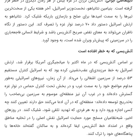
دیپلماسی ایرانی:
آتش‌بس لرزان در غزه بیش از هر زمان دیگری در خطر قرار
گرفته است. بنیامین نتانیاهو، نخست‌وزیر اسرائیل، آخر هفته یکی از سخت‌ترین
تیرها را به سمت امیدها برای صلح و بازسازی باریکه شلیک کرد. نتانیاهو به
ارتش اسرائیل دستور داد ۷۰ درصد نوار غزه را تصرف کند. این دستور از نگاه
ناظران می‌تواند به معنای نقض صریح آتش‌بس باشد و شرایط انسانی فاجعه‌باری
را در سرزمینی که پیش‌تر ویران شده است، به وجود آورد.
آتش‌بسی که به خطر افتاده است
بر اساس آتش‌بسی که در ماه اکتبر با میانجیگری آمریکا برقرار شد، ارتش
اسرائیل به خط مرزبندی‌ای عقب‌نشینی کرده بود که به اسرائیل کنترل مستقیم
۵۳ درصد از سرزمین اشغالی را می‌داد. از آن زمان، نیروهای اسرائیلی به‌طور
مداوم مواضع خود را به سمت غرب و در بخش تحت کنترل حماس در نوار غزه
گسترش داده‌اند و در غرب آن نیز منطقه‌ای موسوم به سرزمین بی‌صاحب را
به‌تدریج توسعه داده‌اند؛ منطقه‌ای که در آن ادعا می‌کنند حق دارند تعیین کنند چه
کسی اجازه ورود دارد و به هر فردی که تهدید تلقی شود، شلیک کنند. در روزهای
اخیر، شبه‌نظامیان مسلح مورد حمایت اسرائیل نقش اصلی را در تخلیه مناطق
واقع در امتداد خط آتش‌بس ایفا کرده‌اند و به ساکنان گفته‌اند خانه‌ها یا
پناهگاه‌های خود را ترک کنند.