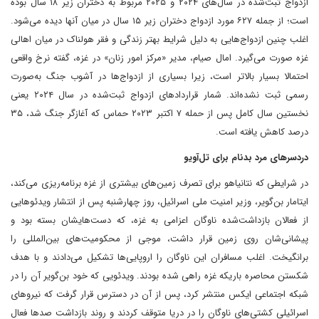
ازدواج ثبت‌شده در سال‌های ۲۰۲۴ و ۲۰۲۵ مربوط به دختران زیر ۱۸ سال بوده
است؛ از جمله ۶۲۷ مورد ازدواج دختران زیر ۱۵ سال در میان آنها دیده می‌شود.
اغلب چنین ازدواج‌هایی به دلیل شرایط بهتر زندگی و فقر هولناک در میان اهالی
غزه صورت می‌گیرد. امال صیام، مدیر «مرکز امور زنان» در غزه، گفته نرخ واقعی
احتمالا بسیار بالاتر است، زیرا بسیاری از ازدواج‌ها در آشوب جنگ به‌صورت
رسمی ثبت نشده‌اند. شمار قراردادهای ازدواج ثبت‌شده در سال ۲۰۲۴ یعنی
نخستین سال کامل پس از حمله ۷ اکتبر ۲۰۲۳ حماس که آغازگر جنگ شد، ۳۵
درصد کاهش یافته است.
دردسرهای مرد بدنام برای تل‌آویو
در شرایطی که نتانیاهو برای تصرف زمین‌های بیشتری از غزه برنامه‌ریزی می‌کند،
ایتامار بن‌گویر، وزیر امنیت ملی اسرائیل، روز چهارشنبه پس از انتشار ویدئوهایی
از فعالان بازداشت‌شده ناوگان اعزامی به غزه، که دست‌هایشان بسته بود و
پیشانی‌شان روی زمین قرار داشت، موجی از محکومیت‌های بین‌المللی را
برانگیخت. اغلب مسافران این ناوگان را اروپایی‌ها تشکیل می‌دادند و با هدف
شکستن محاصره باریکه غزه راهی شده بودند. ویدئویی که خود بن‌گویر آن را در
شبکه اجتماعی ایکس منتشر کرد، پس از آن در دسترس قرار گرفت که نیروهای
اسرائیلی کشتی‌های ناوگان را در دریا متوقف کردند و روند بازداشت صدها فعال