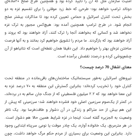
امنیت سازمان ملل که آن را تأیید کرده بود‌ و همچنین طرح صلح ۲۰‌ماده‌ای
دونالد ترامپ خواهد بود؛ طرحی که خط زرد موقتی را برای تقسیم غزه به دو
بخش تحت کنترل اسرائیل و حماس تعیین کرده بود تا مذاکرات بیشتر صلح
انجام شود. در طرح ترامپ همچنین آمده بود: هیچ‌کس مجبور به ترک غزه
نخواهد شد‌ و کسانی که بخواهند آنجا را ترک کنند، آزاد خواهند بود که بروند و
آزاد خواهند بود که بازگردند. ما مردم را تشویق خواهیم کرد‌ بمانند و به آنها فرصت
ساختن غزه‌ای بهتر را خواهیم داد. این دقیقا همان نقطه‌ای است که نتانیاهو از آن
چشم‌پوشی کرده و درصدد نقضش بر‌آمده است.
‌معنای اشغال 70 درصد چیست؟
نیروهای اسرائیلی به‌طور سیستماتیک ساختمان‌های باقی‌مانده در منطقه تحت
کنترل خود را تخریب کرده‌اند؛ بنابراین گسترش این منطقه به ۷۰ درصد غزه به
این معنا خواهد بود که ۲.۲ میلیون فلسطینی که از جنگ جان سالم به در برده‌اند،
در کمتر از یک‌سوم سرزمین اصلی خود فشرده خواهند شد؛ سرزمینی که پیش از
این هم بیش از حد متراکم و زندگی در آن دشوار و طاقت‌فرسا بود. یک ناظر
وضعیت به الجزیره گفته است: اینجا در غزه شرایط همین حالا هم دشوار است.
در هر متر‌مربع، یک خانواده آواره، یک چادر موقت یا نوعی سرپناه ابتدایی وجود
دارد. بنابراین این وضعیت برای بسیاری از مردم حکم مرگ خواهد داشت، چون