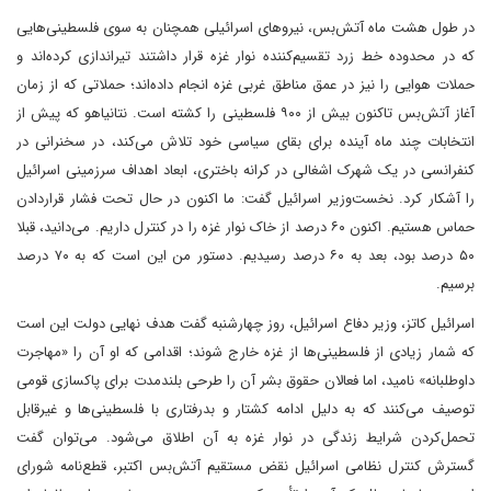
در طول هشت ماه آتش‌بس، نیروهای اسرائیلی همچنان به سوی فلسطینی‌هایی
که در محدوده خط زرد تقسیم‌کننده نوار غزه قرار داشتند‌ تیراندازی کرده‌اند و
حملات هوایی را نیز در عمق مناطق غربی غزه انجام داده‌اند؛ حملاتی که از زمان
آغاز آتش‌بس تاکنون بیش از ۹۰۰ فلسطینی را کشته است. نتانیاهو که پیش از
انتخابات چند ماه آینده برای بقای سیاسی خود تلاش می‌کند، در سخنرانی در
کنفرانسی در یک شهرک اشغالی در کرانه باختری، ابعاد اهداف سرزمینی اسرائیل
را آشکار کرد. نخست‌وزیر اسرائیل گفت: ما اکنون در حال تحت فشار قرار‌دادن
حماس هستیم. اکنون ۶۰ درصد از خاک نوار غزه را در کنترل داریم. می‌دانید، قبلا
۵۰ درصد بود، بعد به ۶۰ درصد رسیدیم. دستور من این است که به ۷۰ درصد
برسیم.
اسرائیل کاتز، وزیر دفاع اسرائیل، روز چهارشنبه گفت هدف نهایی دولت این است
که شمار زیادی از فلسطینی‌ها از غزه خارج شوند؛ اقدامی که او آن را «مهاجرت
داوطلبانه» نامید، اما فعالان حقوق بشر آن را طرحی بلندمدت برای پاکسازی قومی
توصیف می‌کنند که به دلیل ادامه کشتار و بدرفتاری با فلسطینی‌ها و غیرقابل
تحمل‌کردن شرایط زندگی در نوار غزه به آن اطلاق می‌شود. می‌توان گفت
گسترش کنترل نظامی اسرائیل نقض مستقیم آتش‌بس اکتبر، قطع‌نامه شورای