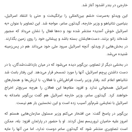
خارجی در بندر اشدود آغاز شد.
این ویدئو به‌سرعت خشم بین‌المللی را برانگیخت و حتی با انتقاد اسرائیل،
بنیامین نتانیاهو و وزیر خارجه، گیدئون ساعر، مواجه شد. این تصاویر با عنوان «به
اسرائیل خوش آمدید» منتشر شده بود و ده‌ها فعال را نشان می‌داد که مجبور
شده‌اند زانو بزنند، دست‌هایشان بسته باشد و پیشانی خود را روی زمین بگذارند.
در بخش‌هایی از ویدئو، آنچه اسرائیل سرود ملی خود می‌داند هم در پس‌زمینه
شنیده می‌شد.
در بخشی دیگر از تصاویر، بن‌گویر دیده می‌شود که در میان بازداشت‌شدگان، با در
دست داشتن پرچم اسرائیل، آنها را مورد تمسخر قرار می‌دهد. این رفتار باعث شد‌
نتانیاهو اعلام کند رفتار وزیر راست افراطی‌اش با فعالان، با ارزش‌ها و هنجارهای
اسرائیل همخوانی ندارد‌ و افزود‌ مقام‌ها این فعالان را هرچه سریع‌تر اخراج
خواهند کرد. گیدئون ساعر، وزیر خارجه اسرائیل هم گفت بن‌گویر عامدانه به
اسرائیل با نمایشی شرم‌آور آسیب زده است و این نخستین بار هم نیست.
بن‌گویر در پاسخ گفت: من افتخار می‌کنم وزیر مسئول سازمان‌هایی هستم که
امروز علیه حامیان تروریسم عمل کردند. او با حضور در پارلمان افزود: بله، ممکن
است تصاویری منتشر شود که گیدئون ساعر دوست ندارد، اما من آنها را مایه