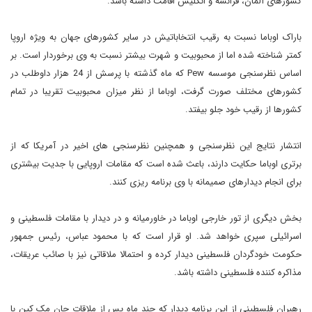
کشورهای آلمان، فرانسه و انگلیس اقامت داشته باشد.
باراک اوباما نسبت به رقیب انتخاباتیش در سایر کشورهای جهان به ویژه اروپا
کمتر شناخته شده اما از محبوبیت و شهرت بیشتر نسبت به وی برخوردار است. بر
اساس نظرسنجی موسسه
Pew
که ماه گذشته با پرسش از 24 هزار داوطلب در
کشورهای مختلف صورت گرفت، اوباما از نظر میزان محبوبیت تقریبا در تمام
کشورها از رقیب خود جلو بیفتد.
انتشار نتایج این نظرسنجی و همچنین نظرسنجی های اخیر در آمریکا که از
برتری اوباما حکایت دارند، باعث شده است که مقامات اروپایی با جدیت بیشتری
برای انجام دیدارهای صمیمانه با وی برنامه ریزی کنند.
بخش دیگری از تور خارجی اوباما در خاورمیانه و در دیدار با مقامات فلسطینی و
اسرائیلی سپری خواهد شد. او قرار است که با محمود عباس، رئیس جمهور
حکومت خودگردان فلسطینی دیدار کرده و احتمالا ملاقاتی نیز با صائب عریقات،
مذاکره کننده فلسطینی داشته باشد.
رهبران فلسطینی از این برنامه دیدار که چند ماه پس از ملاقات جان مک کین با