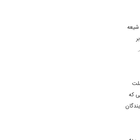
 شیعه
ر
ملت
یی که
یندگان
ی به