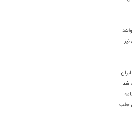
واهد
نیز
ایران
ب شد
امه
ن جلب