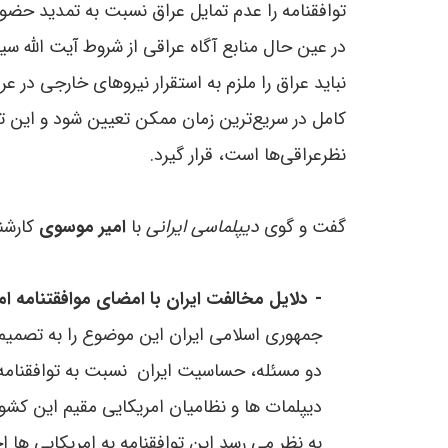
توافقنامه را عدم تمايل عراق نسبت به تمديد حضو
در عین حال منابع آگاه عراقى از شروط آيت ‌الله س
نباید عراق را ملزم به استقرار نيروهاى خارجى در
کامل در سريع‌ترين زمان ممکن تعيين شود و اين تو
نظرعراقى‌ها است، قرار گيرد
.
گفت و گوی
دیپلماسی ایرانی
با
امیر موسوی
کارشنا
-
دلایل مخالفت ایران با امضای موافقتنامه 
جمهوری اسلامی ایران این موضوع را به تصمیم
دو مسئله، حساسیت ایران نسبت به توافقنامه 
دیپلمات ها و نظامیان امریکایی مقیم این کشور
به نظر می رسد این توافقنامه به امریکایی ها ا