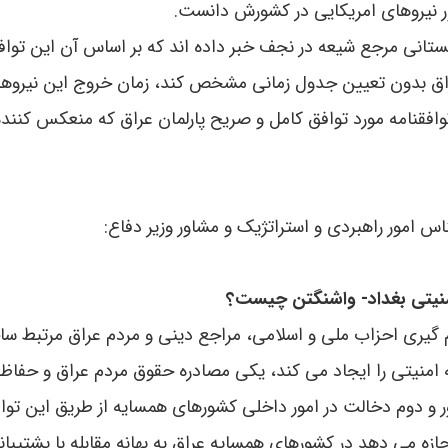
ر نيروهاى امريکايى در کشورش دانست.
يستانى مرجع شيعه در نجف خبر داده اند که بر اساس آن اين تواف
 عراق بدون تعيين جدول زمانى مشخص کند، زمان خروج اين نيروها 
افقنامه مورد توافق کامل و صريح پارلمان عراق که منعکس کننده‌
س امور راهبردی و استراتژیک و مشاور وزیر دفاع:
امنیتی بغداد- واشنگتن چیست؟
 گیری احزاب ملی و اسلامی، مراجع دینی و مردم عراق مرتبط س
امنیتی را ایجاد می کند، یکی مصادره حقوق مردم عراق و حفاظ
 و دوم دخالت در امور داخلی کشورهای همسایه از طریق این تواف
جازه می دهد در کشورهای همسایه عراق به بهانه مقابله با پشتیبان