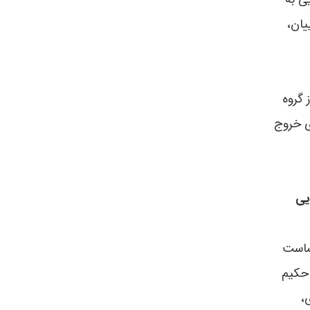
یان،
 گروه
ی خروج
یی
حساست
 حکیم
،