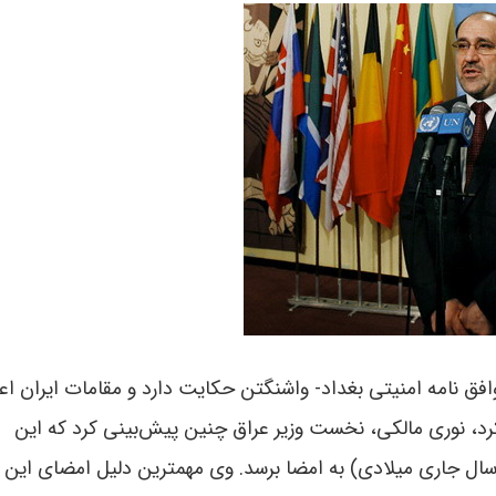
افق نامه امنیتی بغداد- واشنگتن حکایت دارد و مقامات ایران اع
کرد، نوری مالکى، نخست وزیر عراق چنین پيش‌بينى کرد که اين
 سال جارى ميلادى) به امضا برسد
.
وى مهمترين دليل امضاى اين