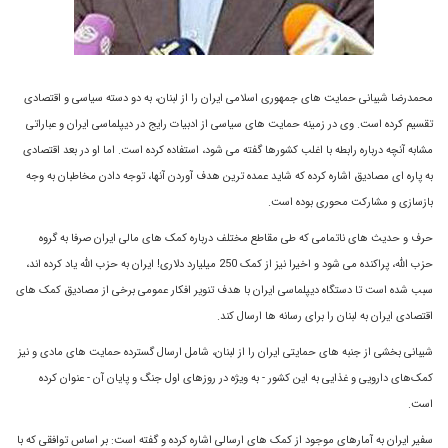
محمدرضا شیبانی حمایت های جمهوری اسلامی ایران را از لبنان، به دو دسته سیاسی و اقتصادی
تقسیم کرده است. وی در زمینه حمایت های سیاسی از ادبیات رایج در دیپلماسی ایران و عباراتی
مشابه آنچه درباره رابطه با اغلب کشورها گفته می شود، استفاده کرده است. اما او در بعد اقتصادی
به پاره ای مصادیق اشاره کرده که شاید عمده ترین هدف آوردن آنها، توجه دادن مخاطبان به وجه
بازسازی و مشارکت محوری بوده است.
حرف و حدیث های ناتمامی که طی مقاطع مختلف درباره کمک های مالی ایران صرفا به گروه
حزب الله، پراکنده می شود و اخیرا نیز از کمک 250 میلیارد دلاری! ایران به حزب الله یاد کرده اند،
سبب شده است تا دستگاه دیپلماسی ایران با هدف تنویر افکار عمومی برخی از مصادیق کمک های
اقتصادی ایران به لبنان را برای رسانه ها ارسال کند.
شیبانی بخشی از جنبه های حمايتى ايران را از لبنان، شامل ارسال گسترده حمايت هاى مادى و نیز
کمک‌هاى دارويى و غذايى به این کشور - به ويژه در روزهاى اول جنگ و پايان آن - عنوان کرده
است.
سفير ايران به آمارهاى موجود از کمک‌ هاى ارسالی اشاره کرده و گفته است: بر اساس توافقى که با