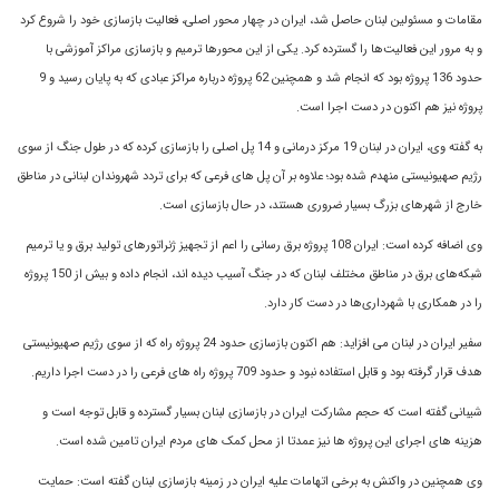
مقامات و مسئولين لبنان حاصل شد، ايران در چهار محور اصلى، فعاليت بازسازى خود را شروع کرد
و به مرور اين فعاليت‌ها را گسترده کرد. يکى از اين محورها ترميم و بازسازى مراکز آموزشى با
حدود 136 پروژه بود که انجام شد و همچنين 62 پروژه درباره مراکز عبادى که به پايان رسيد و 9
پروژه نيز هم اکنون در دست اجرا است.
به گفته وی، ايران در لبنان 19 مرکز درمانى و 14 پل اصلى را بازسازى کرده که در طول جنگ از سوى
رژيم صهيونيستى منهدم شده بود؛ علاوه بر آن پل ‌هاى فرعى که براى تردد شهروندان لبنانى در مناطق
خارج از شهرهاى بزرگ بسيار ضرورى هستند، در حال بازسازى است.
وى اضافه کرده است: ايران 108 پروژه برق رسانى را اعم از تجهيز ژنراتورهاى توليد برق و يا ترميم
شبکه‌هاى برق در مناطق مختلف لبنان که در جنگ آسيب ديده اند، انجام داده و بيش از 150 پروژه
را در همکارى با شهردارى‌ها در دست کار دارد.
سفير ايران در لبنان می افزاید: هم اکنون بازسازى حدود 24 پروژه راه که از سوى رژيم صهيونيستى
هدف قرار گرفته بود و قابل استفاده نبود و حدود 709 پروژه راه هاى فرعى را در دست اجرا داريم.
شيبانى گفته است که حجم مشارکت ايران در بازسازى لبنان بسيار گسترده و قابل توجه است و
هزينه‌ هاى اجراى اين پروژه ‌ها نيز عمدتا از محل کمک هاى مردم ايران تامين شده است.
وى همچنین در واکنش به برخى اتهامات عليه ايران در زمينه بازسازى لبنان گفته است: حمايت‌