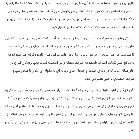
هاى ايران بدون استثنا شامل همه گروه ‌هاى لبنانى مى‌شود اما طبيعى است، عمده کمک‌ها بايد به
مناطقى اختصاص يابد که مورد هدف دشمن صهيونيستى قرار گرفته است. به عنوان مثال در طول
جنگ 2006 سه منطقه اصلى مانند ضاحيه بيروت، جنوب و مناطق مختلف بقاع هدف دشمن بود و
طبيعى است که حجم عمده کمک ها نيز متوجه اين مناطق شود.
به تازگی علاوه بر موضوع حمایت های مالی ایران از حزب الله، از کمک های مالی و سرمایه گذاری
های سیاسی و مادی جمهوری اسلامی در کشورهای عراق و پاکستان نیز مواردی منتشر شده است
تا سیاست خارجی ایران را زیر سوال ببرد. اما آنچه اغلب در این میان نادیده گرفته می شود توجه
به منافع استراتژیک، اهداف بلندمدت، شرایط منطقه و نیز اهمیت قدرت یابی نزدیکان ایران در
خاورمیانه است که در لابلای خبرها و جنجال های رسانه ای به مقوله ای مغایر با منافع ملی و
شرایط اقتصادی داخلی تعبیر می شود.
اگرچه یکی از اظهارنظرهای قبلی شیبانی که گفته بود: " ايران به عنوان يک واجب شرعى و اخلاقى و
معنوى و به خاطر تعهدى که در قبال لبنان و ملت آن دارد در بازسازى لبنان مشارکت جدى می کند"
کمی عجیب و خارج از قواعد سیاسی خارجی نشان می داد اما با این وصف شفاف سازی آمار کمک
ها و نیز دلایل حمایت های سیاسی و اقتصادی ایران از کشورها و یا گروه های خاص می تواند از
شایعه سازی های میلیاردی که بدون شک مورد استفاده رسانه های غربی نیز قرار می گیرد جلوگیری
کند.