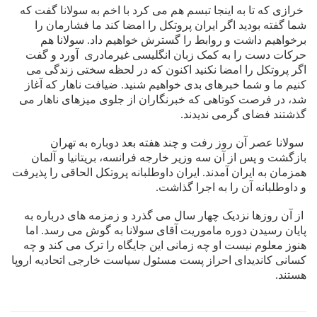
خرازى که تا به اينجا تبسم هم مى کرد با اخم به سولانا گفت که
شما گفته بوديد اگر ايران پروتکل را امضا کند ما فشارمان را
برخواهيم داشت و روابط را گسترش خواهيم داد. سولانا هم
حرکات دست را به کمک زبان انگليسى غيرمادرى
آورد و گفت
اگر پروتکل را امضا نکنيد اکنون که در لحظه سختى زندگى مى
کنيم ما و شما خبرهاى بدى خواهيم شنيد. ضيافت ناهار که آغاز
شد، در فرصت کوتاهى که خبرنگاران از جلوى ميزهاى ناهار مى
گذشتند فضاى گرمى نديدند.
سولانا عصر آن روز رفت و چند هفته بعد دوباره به تهران
بازگشت و پس از آن سه وزير خارجه فرانسه، بريتانيا و آلمان
همزمان به ايران آمدند. ايران داوطلبانه پروتکل الحاقى را پذيرفت
و داوطلبانه آن را به اجرا گذاشت.
از آن روزها نزديک چهار سال مى گذرد
و زمزمه های درباره به
پایان رسیدن دوره ماموریت آقای سولانا به گوش می رسد. اما
هنوز معلوم نیست او چه زمانی این جایگاه را ترک می کند و چه
کسانی کاندیدای احراز پست مسئول سیاست خارجی اتحادیه اروپا
هستند.