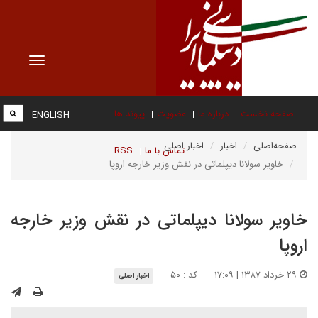
Toggle
vigation
صفحه نخست
درباره ما
عضویت
پیوند ها
ENGLISH
صفحه‌اصلی
اخبار
اخبار اصلی
تماس با ما
RSS
خاویر سولانا دیپلماتی در نقش وزیر خارجه اروپا
خاویر سولانا دیپلماتی در نقش وزیر خارجه
اروپا
۲۹ خرداد ۱۳۸۷ | ۱۷:۰۹
کد : ۵۰
اخبار اصلی