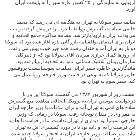
اروپايى به نمايندگى از ۲۵ کشور قاره سبز را به پايتخت ايران
آورد.
سابقه سفر سولانا به تهران به هنگامه اى مى رسد که محمد
خاتمى سياست گسترش روابط با غرب را در پيش گرفت و باب
مراودات ايران و اروپا بازتر شد. مقدمه مذاکره جامع اتحاديه و
ايران براى امضاى توافقنامه بازرگانى تازه آغاز شده بود که سولانا
دو بار به ايران آمد و خندان رفت. همه چيز خوب پيش مى رفت.
آن روزها کمال خرازى ميزبان آقاى سولانا بود که از دبيرکلى
سازمان پيمان آتلانتيک شمالى- ناتو- به اتحاديه اروپا رفته بود.
ماندگارترين خاطره سفر ايرانى ديپلمات سوسياليست پروفسور
خاوير سولانا که به نوعى در قامت وزير خارجه اروپا عمل مى
کند، سفر سوم به تهران بود.
هشت روز از شهريور ۱۳۸۲ مى گذشت، سولانا اين بار با
درخواست پيوستن ايران به پروتکل الحاقى معاهده منع گسترش
سلاح هاى اتمى به تهران آمد و براى ملاقات با وزير خارجه ايران
به مقر وى در ميدان توپخانه رفت. سولانا در زمانى که وزير
خارجى اسپانيا بود ديدارى از تهران نداشت اما درخواست اتحاديه
اين فرصت را به او داده بود تا در دوره کميسرى اش به تهران
بيايد. ميز ضيافت وزير خارجه ايران به افتخار سولانا چيده شده