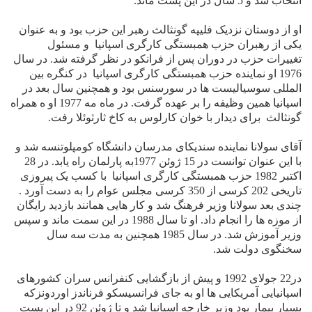
انتخاب شد و 5 سال در این پست ماند.
او از دوستان نزدیک فلیپه گونثالث رهبر این حزب بود و به عنوان
یکی از رهبران
حزب همبستگی کارگری اسپانیا
و مسئول
تغییرات حزب در دوران پس از فرانکو در نظر گرفته شد. در سال
1976 او نماینده
حزب همبستگی کارگری اسپانیا
در کنگره بین
المللی سوسیالیست ها در سورسنس بود و همچنین سال بعد در
اسپانیا همین وظیفه را بر عهده گرفت. در ماه مه 1977 او ه همراه
گونثالث
برای دیدار با خوان کارلوس به کاخ ثارثوئلا رفت.
آقای سولانا نماینده سندیکای مدرسان دانشگاه کومپلوتنسه شد و
با این عنوان توانست در 15 ژوئن 1977به پارلمان راه یابد. در 28
اکتبر 1982
حزب همبستگی کارگری اسپانیا
با کسب یک پیروزی
تاریخی 202 کرسی از 350 کرسی مجلس عوام را به دست آورد .
چندی بعد سولانا وزیر فرهنگ شد و کار هایی همانند بازدید رایگان
از موزه ها را انجام داد. او تا سال 1988 در این سمت ماند و سپس
وزیر آموزش شد. در سال 1985 همچنین به مدت سه سال
سخنگوی دولت شد.
در22 جولای 1992 و پیش از بازگشایی کنفرانس سران کشورهای
اسپانیایی آمریکایی ها او به جای فرانسیسکو فرناندز اوردونزکه
بسیار بیمار بود وزیر خارجه اسپانیا شد و تا ژوئن 92 در این پست