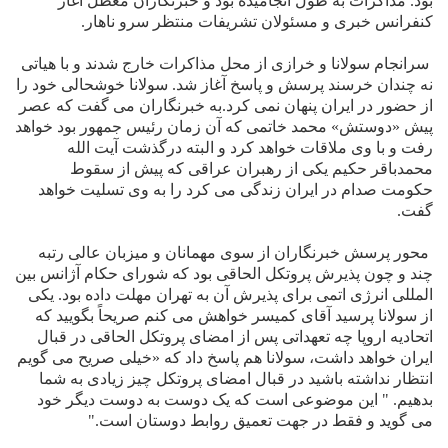
بود. مذاکرات به طول انجاميده بود و خبرنگاران معطل آغاز
کنفرانس خبرى و مسئولان تشريفات منتظر سرو ناهار.
سرانجام سولانا و خرازى از محل مذاکرات خارج شدند و با هياتى
نه چندان خرسند پرسش و پاسخ آغاز شد. سولانا خوشحالى خود را
از حضور در ايران پنهان نمى کرد.به خبرنگاران مى گفت که عصر
پيش «دوستش» محمد خاتمى که آن زمان رئيس جمهور بود خواهد
رفت و با وى ملاقات خواهد کرد و البته درگذشت آيت الله
محمدباقر حکيم يکى از رهبران عراقى که پيش از سقوط
حکومت صدام در ايران زندگى مى کرد را به وى تسليت خواهد
گفت.
محور پرسش خبرنگاران از سوى مهمانان و ميزبان عالى رتبه
چند و چون پذيرش پروتکل الحاقى بود که شوراى حکام آژانس بين
المللى انرژى اتمى براى پذيرش آن به تهران مهلت داده بود. يکى
از سولانا پرسيد آقاى کميسر خواهش مى کنم صريحاً بگوييد که
اتحاديه اروپا چه تعهداتى پس از امضاى پروتکل الحاقى در قبال
ايران خواهد داشت، سولانا هم پاسخ داد که «خيلى صريح مى گويم
انتظار نداشته باشيد در قبال امضاى پروتکل چيز زيادى به شما
بدهيم.
"
اين موضوعى است که يک دوست به دوست ديگر خود
مى گويد و فقط در جهت تعميق روابط دوستان است.
"