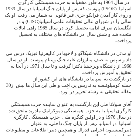
در سال 1964 به طور مخفیانه به حزب همبستگی کارگری
اسپانیا
(PSOE)
پیوست که پس از پایان جنگ اسپانیا در سال 1939
و روی کار آمدن فرانکو حزی غیر قانونی به شمار می رفت. او یک
سالی را در شورای عالی تحقیقات علمی اسپانیا
(CISC)
و در
انگلستان صرف ادامه تحصیل کرد. در سال 1965 راهی ایالات
متحده شد و شش سال
در دانشگاه های مختلف به تحصیل
پرداخت.
او مدتی در دانشگاه شیکاگو و لاخویا در کالیفرنیا فیزیک درس می
داد و سپس به صف مبارزان علیه جنگ ویتنام پیوست. او در سال
1968 از دانشگاه ویرجینیا دکترا گرفت و تا سال 1971 در آنجا به
تحقیق و آموزش پرداخت.
در بازگشت به اسپانیا در دانشگاه های
این کشور از
جمله
کومپلوتنسه به تدریس پرداخت و طی این سال ها بیش از30
مقاله تحقیقی به رشته تحریر در آورد.
آقای سولانا طی این بازگشت به عنوان نماینده حزب همبستگی
کارگری اسپانیا
به حزب همبستگی دموکراتیک مادرید ملحق شد.
در سال 1976 و در اولین کنگره ملی
حزب همبستگی کارگری
اسپانیا
در اسپانیا ،پس از پایان جنگ داخلی، به عنوان
دبیرکمیسیون اجرایی فدرال و همچنین دبیر اطلاعات و مطبوعات