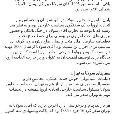
باقی ماند. دسامبر 1995 آقای سولانا دبیر کل پیمان اتلانتیک
شمالی "ناتو" شده بود.
پایان ماموریت خاویر سولانا در ناتو همزمان با احساس نیاز
اتحادیه اروپا به یک سخنگوی سیاست خارجی
بود و به نظر می
رسید که با توجه به تجارب آقای سولانا در جنگ بالکان و حضور
نیروی های تحت امر وی در بوسنی برای حفظ صلح تحت
قطعنامه سازمان ملل متحد و پیمان صلح دیتون، وی گزینه ای
مناسب برای احراز این سمت بود. آقای سولانا از سال 2000 عهده
دار سمت کمیسر روابط خارجی اتحادیه اروپا است که از این
جایگاه برای توصیف اهمیت آن به عنوان وزیر خارجه اتحادیه اروپا
نیز نامبرده می شود.
سفرهای سولانا به تهران
ديپلمات اسپانيولى، خوش خنده، عينکى، محاسن دار و
سوسياليست براى ششمین بار باز هم به تهران آمده است. خاوير
سولانا مسئول سياست خارجى اتحاديه اروپا هميشه در لحظات
مهم به تهران سفر مى کند.
هر بار يک پيام و درخواستى دارد
آخرین
بار
ی که آقای سولانا به
تهران سفر کرد 16 خرداد 1385 بود که
پاکت پيشنهادى سه کشور