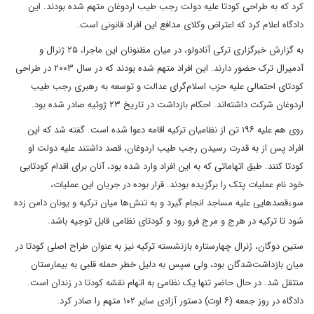
کرد که به طراحی کودتا علیه دولت رجب طیب اردوغان متهم شده بودند. این
دادگاه اعلام کرد که اعتراض وکلای مدافع این افراد قانونی است.
به گزارش خبرگزاری ترکی آنادولو، در میان مظنونان این ماجرا، ۲۵ ژنرال و
آدمیرال ترک حضور دارند. این افراد متهم شده بودند که در سال ۲۰۰۳ در طراحی
کودتای احتمالی علیه حزب اسلام‌گرای عدالت و توسعه به رهبری رجب طیب
اردوغان شرکت داشته‌اند. احکام بازداشت در تاریخ ۲۳ ژوئيه صادر شده بود.
روی هم علیه ۱۹۶ تن از نظامیان ترکیه اقامه دعوا شده است. گفته شد که این
افراد پس از به قدرت رسیدن رجب طیب اردوغان، قصد داشتند علیه دولت او
کودتا کنند. طبق اتهاماتی که به این افراد وارد شده بود، آنان برای اقدام کودتایی
خود نام عملیات پتک را برگزیده بودند. قرار بوده در جریان این عملیات،
سوء‌قصدهایی علیه مساجد انجام گیرد و به تنش‌ها میان ترکیه و یونان دامن زده
شود تا ترکیه در هرج و مرج فرو رود و کودتای نظامی قابل توجیه باشد.
ستین دوگان، ژنرال چهارستاره‌ بازنشسته ترکیه نیز به عنوان طراح اصلی کودتا در
میان بازداشت‌شدگان بود، ولی سپس به دلیل خطر حمله‌ قلبی به بیمارستان
منتقل شد. در حال حاضر تنها یک نظامی به اتهام نقشه‌ کودتا در زندان است.
دادگاه در روز جمعه (۶ اوت) دستور آزادی سایر ۱۰۲ متهم را صادر کرد.