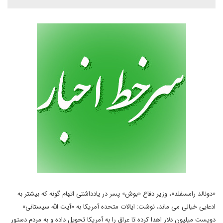
«دونالد رامسفلد»، وزير دفاع «بوش» پسر در يادداشتى اتهام گونه که بیشتر به
ادعایی خیالی می ماند، نوشت: ايالات متحده آمريکا به «آيت الله سيستانى»
دویست ميليون دلار اهدا کرده تا عراق را به آمريکا تحويل داده و به مردم دستور