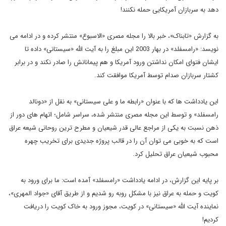
دهد به سربازان آمريکايى حمله نکنند!
به گزارش «تابناک»، خبر بالا را مجله مصری «الاسبوع» منتشر کرده و در ادامه می
نویسد: «رامسفلد» در بهار 2003 اين مبلغ را به آيت الله «سیستانی» داده تا
ايشان فتواى امکان نداشتن ورود آمريکا و هم پيمانانش را صادر نکند و در برابر
کشتار سربازان صدام توسط آمريکا موافقت کند.
اين يادداشت ها که با عنوان «رابطه ما و على سيستانى» به نقل از «دونالد
رامسفلد» و توسط این مجله مصری منتشر شده، سراسر شامل؛ اتهام های دور از
ذهن نسبت به یکی از مراجع عالی قدر شیعیان و مطرح ترین روحانی شیعه عراق
است که به خوبی می توان آن را در قالب پروژه جدیدی برای تخریب چهره
محبوب شیعیان عراق تحلیل کرد.
بر پایه این گزارش، در ادامه یادداشت «رامسفلد» آمده است: ما براى ورود به
کويت و حمله به عراق نيز با مشکل روبه رو شديم و از طريق آقاى «جواد المهرى»،
نماينده آيت الله «سيستانى» در کويت، مجوز ورود به خاک کويت را دريافت
کرديم!