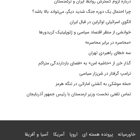
درباره لزوم گسترش روابط ایران و ترکمنستان
چرا احتمال یک دوره جنگ شدید دیگر، می‌تواند بالا باشد؟
الگوی اسرائیلی اوکراین در قبال ایران
خوانشی از منظر اقتصاد سیاسی و ژئوپلیتیک کریدورها
«محاصره در برابر محاصره»
سه خطای راهبردی تهران
گذار خزر از «حاشیه امن» به «فضای بازدارندگی متراکم
ترامپ گرفتار در شن‌زار سیاسی
حمله موشکی به کشتی اماراتی در تنگه هرمز
تماس تلفنی نخست وزیر ارمنستان با رئیس جمهور آذربایجان
خاورمیانه
پرونده هسته ای
اروپا
آمریکا
آسیا و آفریقا