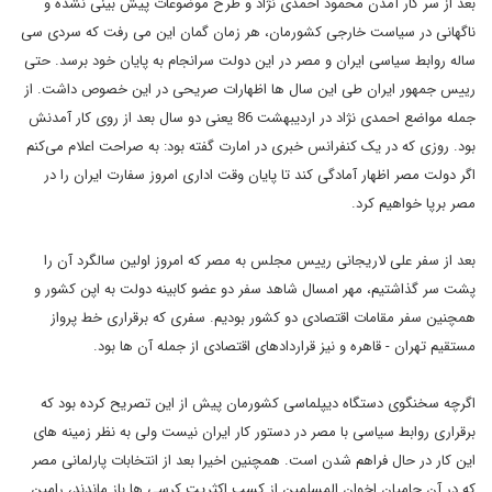
بعد از سر کار آمدن محمود احمدی نژاد و طرح موضوعات پیش بینی نشده و
ناگهانی در سیاست خارجی کشورمان، هر زمان گمان این می رفت که سردی سی
ساله روابط سیاسی ایران و مصر در این دولت سرانجام به پایان خود برسد. حتی
رییس جمهور ایران طی این سال ها اظهارات صریحی در این خصوص داشت. از
جمله مواضع احمدی نژاد در اردیبهشت 86 یعنی دو سال بعد از روی کار آمدنش
بود. روزی که در یک کنفرانس خبری در امارت گفته بود: به صراحت اعلام می‌کنم
اگر دولت مصر اظهار آمادگی کند تا پایان وقت اداری امروز سفارت ایران را در
مصر برپا خواهیم کرد.
بعد از سفر علی لاریجانی رییس مجلس به مصر که امروز اولین سالگرد آن را
پشت سر گذاشتیم، مهر امسال شاهد سفر دو عضو کابینه دولت به اپن کشور و
همچنین سفر مقامات اقتصادی دو کشور بودیم. سفری که برقراری خط پرواز
مستقیم تهران - قاهره و نیز قراردادهای اقتصادی از جمله آن ها بود.
اگرچه سخنگوی دستگاه دیپلماسی کشورمان پیش از این تصریح کرده بود که
برقراری روابط سیاسی با مصر در دستور کار ایران نیست ولی به نظر زمینه های
این کار در حال فراهم شدن است. همچنین اخیرا بعد از انتخابات پارلمانی مصر
که در آن حامیان اخوان المسلمین از کسب اکثریت کرسی ها باز ماندند، رامین