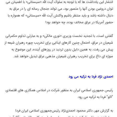
انتشار اين يادداشت ها که با توجه به سلوک آیت الله «سیستانی» با اطمینان می
توان دروغین بودن آنها را متصور بود، مى تواند جنجال رسانه ای را در عراق به
دنبال داشته باشد و بايد منتظر باشيم واکنش آيت الله «سيستانى» که همواره با
حضور آمريکا در عراق مخالف بوده، چه خواهد بود!
گفتنی است، با تجدید نخست وزیری «نوری مالکی» و به عبارتی تداوم حکمرانی
شیعیان در عراق، احتمال چنین کارهای ایذایی برای تخریب چهره رهبران شیعه از
پیش می رفت، به همین دلیل بدون تردید در روزهای آینده، این موضوع به
سوژه ای داغ برای تخریب رهبران شیعیان مذهبی عراق تبدیل خواهد شد.
احمدی نژاد فردا به ترکیه می رود
رئیس جمهوری اسلامی ایران به منظور شرکت در اجلاس همکاری های اقتصادی
"اکو" فردا به ترکیه می رود.
به گزارش مهر، دکتر محمود احمدی‌نژاد رئیس‌جمهوری اسلامی ایران فردا