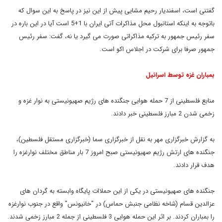
گفتنی است، اسفندیار رحیم مشایی پیش از این نیز در پاسخ به این سوال که
باتوجه به اینکه استانبول محل مذاکرات آتی ایران با 1+5 است آیا در این باره در
سفر رئیس جمهور به ترکیه مذاکراتی صورت می گیرد یا نه، گفت: سفر رئیس
جمهور صرفا برای شرکت در اجلاس اکو است.
بمباران غزه توسط اسرائيل
منابع فلسطینی از 7 حمله هوایی جنگنده های رژیم صهیونیستی به نوار غزه و
زخمی شدن 2 مبارز فلسطینی خبر دادند.
به گزارش خبرگزاری مهر به نقل از خبرگزاری سما (خبرگزاری مستقل فلسطین)،
جنگنده های ارتش رژیم صهیونیستی صبح امروز 7 بار مناطق مختلف نوارغزه را
هدف قرار دادند.
جنگنده های صهیونیستی در یکی از این حملاات پایگاه وابسته به گردان های
عزالدین قسام (شاخه نظامی جنبش حماس) در "خانیونس" واقع در جنوب نوارغزه
را بمباران کردند. بر اثر این حمله هوایی 3 فلسطینی از جمله 2 مبارز زخمی شدند.