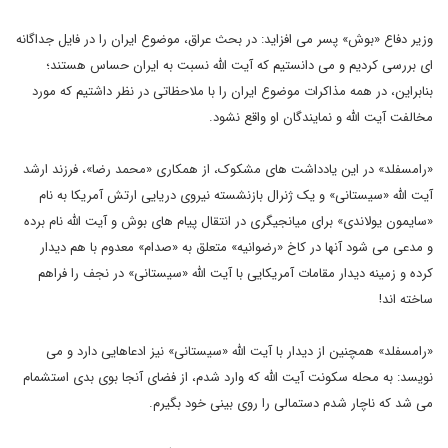
وزير دفاع «بوش» پسر می افزاید: در بحث عراق، موضوع ايران را در فايل جداگانه
اى بررسى کرديم و مى دانستيم که آيت الله نسبت به ايران حساس هستند؛
بنابراین، در همه مذاکرات موضوع ايران را با ملاحظاتى در نظر داشتيم که مورد
مخالفت آيت الله و نمايندگان او واقع نشود.
«رامسفلد» در اين يادداشت هاى مشکوک، از همکارى «محمد رضا»، فرزند ارشد
آیت الله «سیستانی» و يک ژنرال بازنشسته نيروى دريايى ارتش آمريکا به نام
«سايمون يولاندى» برای میانجیگری در انتقال پيام هاى بوش و آيت الله نام برده
و مدعی می شود آنها در کاخ «رضوانیه» متعلق به «صدام» معدوم با هم دیدار
کرده و زمینه دیدار مقامات آمریکایی با آیت الله «سیستانی» در نجف را فراهم
ساخته اند!
«رامسفلد» همچنین از ديدار با آيت الله «سيستانى» نيز ادعاهايى دارد و مى
نويسد: به محله سکونت آيت الله که وارد شدم، از فضاى آنجا بوى بدى استشمام
مى شد که ناچار شدم دستمالى را روى بينى خود بگيرم.