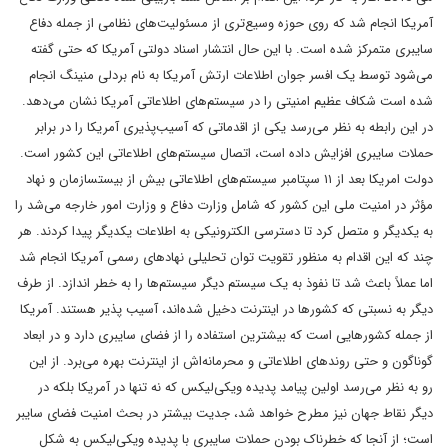
آمريکا انجام شد که روى حوزه وسيع‌ترى از مسئوليت‌هاى نظامى از جمله دفاع
سايبرى متمرکز شده است.
با این حال انتشار اسناد دولتی آمریکا که حتی گفته
می‌شود توسط یک افسر جوان اطلاعات ارتش آمریکا به نام بردلی منینگ انجام
شده است شکاف عظیم امنیتی را در سیستم‌های اطلاعاتی آمریکا نشان می‌دهد.
در این رابطه به نظر می‌رسد یکی از اقدماتی که آسیب‌پذیری آمریکا را در برابر
حملات سایبری افزایش داده است، اتصال سیستم‌های اطلاعاتی این کشور است.
دولت امریکا بعد از ١١ سپتامبر سیستم‌های اطلاعاتی بیش از بیست
سازمان و نهاد
مؤثر در امنیت ملی این کشور که شامل وزارت دفاع و وزارت امور خارجه می‌شد را
به یکدیگر و متصل کرد تا دسترسی الکترونیکی به اطلاعات یکدیگر پیدا کردند. هر
چند که این اقدام به منظور تقویت توان تحلیلی نهادهای رسمی آمریکا انجام شد
اما عملاً باعث شد تا نفوذ به یک سیستم دیگر سیستم‌ها را به خطر اندازد.
از طرف
دیگر به نسبتی که کشورها در اینترنت دخیل شده‌اند، آسیب پذیر هستند. آمریکا
از جمله کشورهایی است که بیشترین استفاده را از فضای سایبری دارد و در ابعاد
گوناگون و حتی روندهای اطلاعاتی و محرمانه‌اش از اینترنت بهره می‌برد.
از این
رو به نظر می‌رسد اولین پیامد پدیده ویکی‌لیکس که نه تنها در آمریکا بلکه در
دیگر نقاط جهان نیز مطرح خواهد شد، جدیت بیشتر در بحث امنیت فضای سایبر
است؛ از آنجا که خطرناک بودن حملات سایبری با پدیده ویکی‌لیکس به شکل