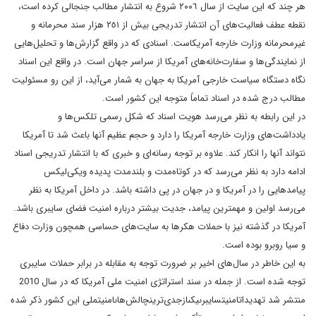
هر چند که این سایت از سال ٢٠٠٦ شروع به انتشار مطالب جنجالی کرده است،
نقطه عطف فعالیت‌های آن انتشار تدریجی بیش از ٢٥١ هزار سند محرمانه و
غیرمحرمانه وزارت خارجه آمریکاست. اسنادی که در واقع گزارش‌ها و تحلیل‌هایی
از نمایندگی‌ها و سفارت‌خانه‌های آمریکا از سراسر جهان است. در واقع این اسناد
نگاه دستگاه سیاست خارجی آمریکا به جهان به شمار می‌آید، از این رو مسئولیت
مطالب درج شده در اسناد تماماً متوجه این کشور است.
در این رابطه به نظر می‌رسد هویت اسناد که شکل رسمی تلکس‌ها و
یادداشت‌های وزارت خارجه‌ آمریکا را دارد و حجم عظیم آنها باعث شد تا آمریکا
نتواند آنها را انکار کند.
علاوه بر توجه رسانه‌ای و خبری که با انتشار تدریجی اسناد
ادامه دارد به نظر می‌رسد که در کوتاه‌مدت و بلندمدت پدیده ویکی‌لیکس
پیامدهایی را در آمریکا و در جهان در پی داشته باشد.
در داخل آمریکا به نظر
می‌رسد اولین و مهمترین پیامد، جدیت بیشتر درباره امنیت فضای سایبری باشد.
آمریکا در گذشته نیز با حملات هکرها به سایت‌های حساسی همچون وزارت دفاع
و سیا روبرو بوده است.
به این خاطر در سال‌های اخیر بر ضرورت توجه به مقابله در برابر حملات سایبری
توجه شده است. از جمله در سند استراتژی امنیت ملی آمریکا که در سال 2010
منتشر شد تهديدات
امنيت
سايبرى
يکى
از
جدى‌ترين
چالش‌هاى
امنيت
ملى این کشور ذکر شده