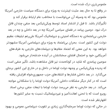
ملموس‌تری درک شده است.
در واقع تا به حال بعد مثبت اینترنت به ویژه برای دستگاه سیاست خارجی آمریکا
ملموس بود که به وسیله آن می‌توانست با مخاطب عام ارتباط برقرار کند و
تأثیرگذار باشد. تا قبل از انتشار اسناد توسط ویکی‌لیکس بعد منفی چندان قابل
درک نبود.
دومین پیامد در فضای سیاسی آمریکا چه در بعد داخلی و چه در بعد
خارجی بی‌اعتمادی به دستگاه امنیتی و دیپلماتیک آمریکا على‌رغم تبلیغات عظیم
دولت این کشور است. بحران بی‌اعتماد به ویژه براى ديپلماسى آمريکا مشهودتر
خواهد بود. به این معنی که اعتماد مقام‌ها و دیپلمات‌های خارجی به طرف‌های
آمریکایی خود و احتمال افشای سخنانشان در آینده خدشه‌دار می‌شود.
سومین پیامدی که شاید در کوتاه‌مدت نیز قابل مشاهده باشد، تأثیر منفی است
که پدیده ویکی‌لیکس بر وجهه دولت اوباما در داخل و در خارج این کشور برجای
می‌گذارد.
در بعد داخلی فشارها و انتقادهاى حزب جمهوری‌خواه افزایش یافته
است که در کنار دیگر مشکلات داخلی آمریکا دولت اوباما را با مشکلاتی مواجه
می‌کند. در بعد خارجی به نظر می‌رسد دولت اوباما با تبعات منفی برخی اسناد
روبرو است که با لحنی اهانت‌آمیز و غیردیپلماتیک نسبت به سایر کشورها
اظهارنظر شده است.
در حالی که دولت اوباما سرمایه‌گذاری زیادی بر تقویت دیپلماسی عمومی و بهبود