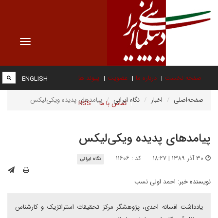
Toggle
vigation
صفحه نخست
درباره ما
عضویت
پیوند ها
ENGLISH
صفحه‌اصلی
اخبار
نگاه ایرانی
پیامدهای پدیده ویکی‌لیکس
تماس با ما
RSS
پیامدهای پدیده ویکی‌لیکس
۳۰ آذر ۱۳۸۹ | ۱۸:۲۷
کد : ۱۱۶۰۶
نگاه ایرانی
نویسنده خبر:
احمد اولی نسب
يادداشت افسانه احدی، پژوهشگر مرکز تحقیقات استراتژیک و کارشناس