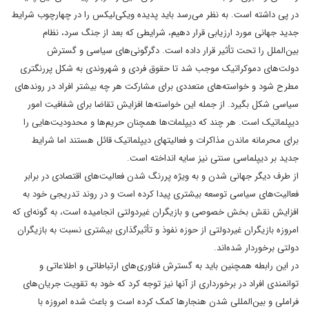
در پی داشته است. به نظر می‌رسد باید پدیده ویکی‌لیکس را در چهارچوب شرایط
جدید جهانی مورد ارزیابی قرار دهیم، شرایطی که بعد از جنگ سرد، نظام
بین‌الملل را تحت تأثیر قرار داده است. دگرگونی‌های سیاسی و گسترش
دولت‌های دموکراتیک موجب شد تا حقوق فردی و شهروندی به شکل پررنگتری
مطرح شود و خواسته‌های متعددی برای مشارکت هر چه بیشتر افراد در روندهای
سیاسی شکل بگیرد. از جمله این خواسته‌ها افزایش تقاضا برای شفافیت امور
دیپلماتیک است. هر چند که دیپلمات‌ها همچنان حریم‌ها و محدودیت‌هایی را
برای محرمانه ماندن مذاکرات و فعالیتهای دیپلماتیک قائل هستند اما شرایط
جدید بر دیپلماسی سنتی نیز سایه انداخته است.
از طرف دیگر جهانی شدن و به ویژه پررنگ شدن فعالیت‌های اقتصادی در برابر
فعالیت‌های سیاسی توسعه بیشتری پیدا کرده است و در روند تدریجی خود به
افزایش نقش بخش خصوصی و بازیگران غیردولتی انجامیده است، به گونه‌ای که
امروزه بازیگران غیردولتی از حوزه نفوذ و تأثیرگذاری بیشتری نسبت به بازیگران
دولتی برخوردار شده‌اند.
در این رابطه همچنین باید به گسترش فناوری‌های ارتباطاتی و اطلاعاتی و
توانمندی افراد در برخورداری از آنها نیز توجه کرد که خود به تقویت جریان‌های
فراملی و بین‌المللی شدن هنجارها کمک کرده است و باعث شده امروزه با