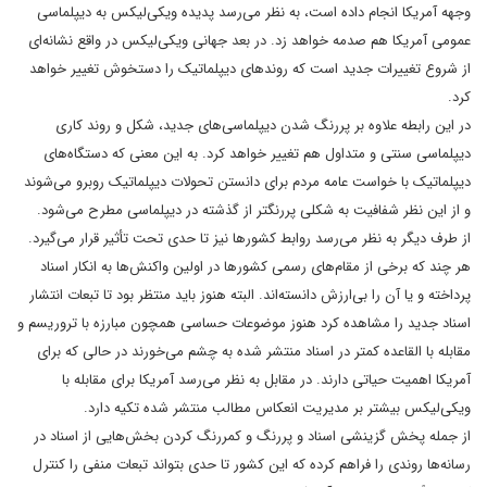
وجهه آمریکا انجام داده است، به نظر می‌رسد پدیده ویکی‌لیکس به دیپلماسی
عمومی آمریکا هم صدمه خواهد زد.
در بعد جهانی ویکی‌لیکس در واقع نشانه‌ای
از شروع تغییرات جدید است که روندهای دیپلماتیک را دستخوش تغییر خواهد
کرد.
در این رابطه علاوه بر پررنگ شدن دیپلماسی‌های جدید، شکل و روند کاری
دیپلماسی سنتی و متداول هم تغییر خواهد کرد. به این معنی که دستگاه‌های
دیپلماتیک با خواست عامه مردم برای دانستن تحولات دیپلماتیک روبرو می‌شوند
و از این نظر شفافیت به شکلی پررنگتر از گذشته در دیپلماسی مطرح می‌شود.
از طرف دیگر به نظر می‌رسد روابط کشورها نیز تا حدی تحت تأثیر قرار می‌گیرد.
هر چند که برخی از مقام‌های رسمی کشورها در اولین واکنش‌ها به انکار اسناد
پرداخته و یا آن را بی‌ارزش دانسته‌اند.
البته هنوز باید منتظر بود تا تبعات انتشار
اسناد جدید را مشاهده کرد هنوز موضوعات حساسی همچون مبارزه با تروریسم و
مقابله با القاعده کمتر در اسناد منتشر شده به چشم می‌خورند در حالی که برای
آمریکا اهمیت حیاتی دارند.
در مقابل به نظر می‌‌رسد آمریکا برای مقابله با
ویکی‌لیکس بیشتر بر مدیریت انعکاس مطالب منتشر شده تکیه دارد.
از جمله پخش گزینشی اسناد و پررنگ و کمررنگ کردن بخش‌هایی از اسناد در
رسانه‌ها روندی را فراهم کرده که این کشور تا حدی بتواند تبعات منفی را کنترل