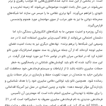
است. در بخشی از این سند تأکید شده،
«فناورى‌هايى که
موجب
رهبرى
و
برتر
ى
مى‌شوند
در
عين
حال
باعث
تقويت
موضوعاتى
مى‌شوند
که
زمینه تخريب
و
نابودى
را فراهم
مى‌آورند.
آنها
برترى
نظامى
ما
را
ميسر
مى
سازند
اما
شبکه‌هاى
محرمانه
دولتى
ما
نيز
به طور
مرتب
از
سوى مهاجمان
مورد
هجوم
و
تجسس
قرار
مى‌گيرند.
زندگى
روزمره
و
امنيت
عمومى
ما
به
شبکه‌هاى
الکترونيکى
بستگى دارد
اما
دشمنان
احتمالى
مى‌توانند
از
نقاط
آسيب‌پذير
سايبرى
استفاده
کنند
تا
در
حد
وسيعى
اين
شبکه‌ها
را
برهم بزنند». نهادهای دیگری نیز به بحث امنیت فضای
سایبر توجه کرده‌اند که از آن جمله می‌توان به سند مفهوم استراتژیک نوین ناتو
اشاره کرد که در اجلاس سران ناتو در نوامبر ٢٠١٠ نیز مورد توجه قرار گرفت. در
این سند تأکید شده که ناتو باید کوشش‌های شتابانی در پاسخگویی به خطر
حملات سایبری داشته باشد تا از ارتباطات و سیستم فرماندهی خود محافظت کند.
بنابراین «باید به متحدان در جهت تقویت حفظ و بازسازی در برابر حملات یاری
رسانده شود. همچنین ناتو باید توانایی دفاعی سایبری خود را با هدف شناسایی و
بازدارندگی مؤثر توسعه دهد».
علاوه بر چنین اسنادی در عمل نیز آمریکا اقداماتی
را برای مقابله با تهدیداتی سایبری انجام داده است که مهمترین آن تأسیس
فرماندهی جدیدی به نام فرماندهى سايبرى معروف به «سايبرکام» است که در 21
مى 2010 آغاز به کار کرد. این اقدام بر اساس سند بازبينى شده دفاعى وزارت دفاع