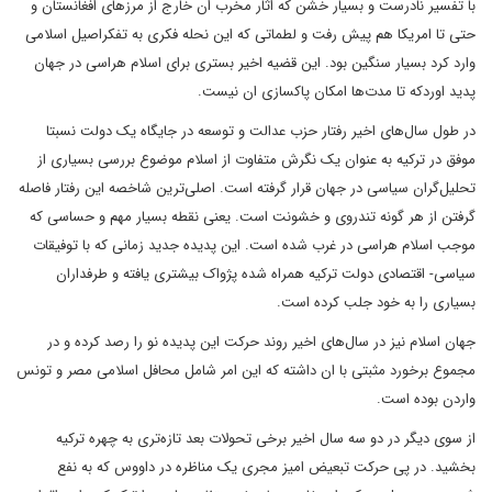
با تفسیر نادرست و بسیار خشن که اثار مخرب ان خارج از مرزهای افغانستان و
حتی تا امریکا هم پیش رفت و لطماتی که این نحله فکری به تفکراصیل اسلامی‌
وارد کرد بسیار سنگین بود. این قضیه اخیر بستری برای اسلام هراسی در جهان
پدید اوردکه تا مدت‌ها امکان پاکسازی ان نیست.
در طول سال‌های اخیر رفتار حزب عدالت و توسعه در جایگاه یک دولت نسبتا
موفق در ترکیه به عنوان یک نگرش متفاوت از اسلام موضوع بررسی بسیاری از
تحلیل‌گران سیاسی در جهان قرار گرفته است. اصلی‌ترین شاخصه این رفتار فاصله
گرفتن از هر گونه تندروی و خشونت است. یعنی نقطه بسیار مهم و حساسی که
موجب اسلام هراسی در غرب شده است. این پدیده جدید زمانی که با توفیقات
سیاسی- اقتصادی دولت ترکیه همراه شده پژواک بیشتری یافته و طرفداران
بسیاری را به خود جلب کرده است.
جهان اسلام نیز در سال‌های اخیر روند حرکت این پدیده نو را رصد کرده و در
مجموع برخورد مثبتی با ان داشته که این امر شامل محافل اسلامی ‌مصر و تونس
واردن بوده است.
از سوی دیگر در دو سه سال اخیر برخی تحولات بعد تازه‌تری به چهره ترکیه
بخشید. در پی حرکت تبعیض امیز مجری یک مناظره در داووس که به نفع