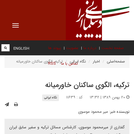
Toggle
vigation
صفحه نخست
درباره ما
عضویت
پیوند ها
ENGLISH
صفحه‌اصلی
اخبار
نگاه ایرانی
ترکیه، الگوی ساکنان خاورمیانه
تماس با ما
RSS
ترکیه، الگوی ساکنان خاورمیانه
۲۰ بهمن ۱۳۸۹ | ۱۳:۳۲
کد : ۱۱۶۳۹
نگاه ایرانی
نویسنده خبر:
میر محمود موسوى
گفتارى از میرمحمود موسوی، کارشناس مسائل ترکیه و سفیر سابق ایران