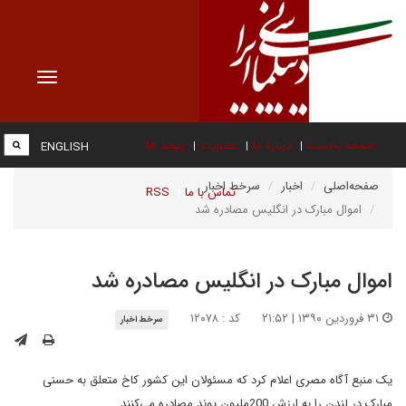
Toggle
vigation
صفحه نخست
درباره ما
عضویت
پیوند ها
ENGLISH
صفحه‌اصلی
اخبار
سرخط اخبار
تماس با ما
RSS
اموال مبارک در انگلیس مصادره شد
اموال مبارک در انگلیس مصادره شد
۳۱ فروردین ۱۳۹۰ | ۲۱:۵۲
کد : ۱۲۰۷۸
سرخط اخبار
یک منبع آگاه مصری اعلام کرد که مسئولان این کشور کاخ متعلق به حسنی
مبارک در لندن را به ارزش 200ملیون پوند مصادره می‌کنند.