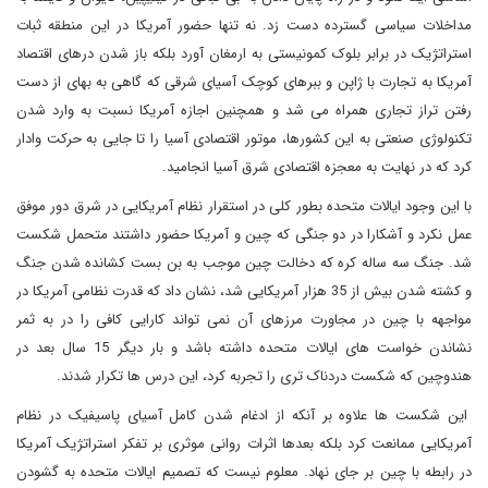
مداخلات سیاسی گسترده دست زد. نه تنها حضور آمریکا در این منطقه ثبات
استراتژیک در برابر بلوک کمونیستی به ارمغان آورد بلکه باز شدن درهای اقتصاد
آمریکا به تجارت با ژاپن و ببرهای کوچک آسیای شرقی که گاهی به بهای از دست
رفتن تراز تجاری همراه می شد و همچنین اجازه آمریکا نسبت به وارد شدن
تکنولوژی صنعتی به این کشورها، موتور اقتصادی آسیا را تا جایی به حرکت وادار
کرد که در نهایت به معجزه اقتصادی شرق آسیا انجامید.
با این وجود ایالات متحده بطور کلی در استقرار نظام آمریکایی در شرق دور موفق
عمل نکرد و آشکارا در دو جنگی که چین و آمریکا حضور داشتند متحمل شکست
شد. جنگ سه ساله کره که دخالت چین موجب به بن بست کشانده شدن جنگ
و کشته شدن بیش از 35 هزار آمریکایی شد، نشان داد که قدرت نظامی آمریکا در
مواجهه با چین در مجاورت مرزهای آن نمی تواند کارایی کافی را در به ثمر
نشاندن خواست های ایالات متحده داشته باشد و بار دیگر 15 سال بعد در
هندوچین که شکست دردناک تری را تجربه کرد، این درس ها تکرار شدند.
این شکست ها علاوه بر آنکه از ادغام شدن کامل آسیای پاسیفیک در نظام
آمریکایی ممانعت کرد بلکه بعدها اثرات روانی موثری بر تفکر استراتژیک آمریکا
در رابطه با چین بر جای نهاد. معلوم نیست که تصمیم ایالات متحده به گشودن