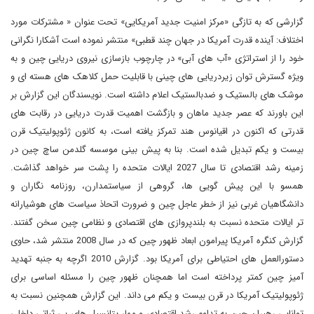
گزارشی که به تازگی «مرکز امنیت جدید آمریکایی» تحت عنوان « مشترکات مورد
اختلاف: آینده قدرت آمریکا در جهان چند قطبی» منتشر نموده است آشکارا نگرانی
خود را از استراتژی «آب های آبی» در چارچوب بازسازی نیروی دریایی چین و به
ویژه گسترش توان زیردریایی های چینی با قابلیت حمل کلاهک های هسته ای و
موشک های بالستیک و ضدبالستیک اعلام داشته است. نویسندگان این گزارش بر
این باورند که عصر جدید ماهان و بازگشت اهمیت قدرت دریایی در رقابت های
قدرتی که اکنون در اقیانوس هند تمرکز یافته است، به کانون ژئوپولیتیک قرن
بیست و یکم تبدیل شده است. بنا به پیش بینی موسسه گلدمن ساچ چین در
زمینه رشد اقتصادی تا سال 2027 ایالات متحده را پشت سر خواهد گذاشت.
همسو با این پیش گویی ها، گروهی از سیاستمدارن، روزنامه نگاران و
دانشگاهیان غربی نیز از خطر عاجل چین و ضرورت اتحاذ سیاست های هوشیارانه
تر ایالات متحده نسبت به بلندپروازی های اقتصادی و نظامی چین سخن گفتند.
گزارش کنگره آمریکا پیرامون ابعاد ظهور چین که در سال 2008 منتشر شد، حاوی
دستورالعمل های احتیاطی برای آمریکا بود. گزارش 2010 اگرچه به جنبه تهدید
آمیز چین کمتر پرداخته است اما همچنان ظهور چین را مسئله اساسی برای
ژئوپولیتیک آمریکا در قرن بیست و یکم می داند. این گزارش همچنین نسبت به
توانایی رهبران چین به تداوم رشد اقتصادی و مهار پتانسیل های بی ثباتی داخلی