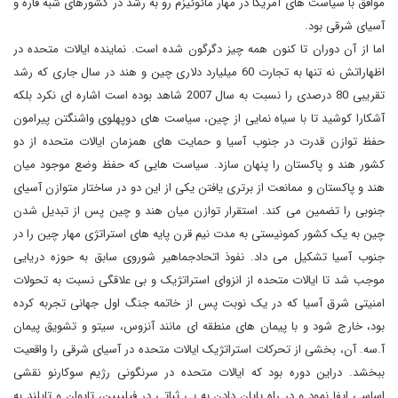
موافق با سیاست های آمریکا در مهار مائوئیزم رو به رشد در کشورهای شبه قاره و
آسیای شرقی بود.
اما از آن دوران تا کنون همه چیز دگرگون شده است. نماینده ایالات متحده در
اظهاراتش نه تنها به تجارت 60 میلیارد دلاری چین و هند در سال جاری که رشد
تقریبی 80 درصدی را نسبت به سال 2007 شاهد بوده است اشاره ای نکرد بلکه
آشکارا کوشید تا با سیاه نمایی از چین، سیاست های دوپهلوی واشنگتن پیرامون
حفظ توازن قدرت در جنوب آسیا و حمایت های همزمان ایالات متحده از دو
کشور هند و پاکستان را پنهان سازد. سیاست هایی که حفظ وضع موجود میان
هند و پاکستان و ممانعت از برتری یافتن یکی از این دو در ساختار متوازن آسیای
جنوبی را تضمین می کند. استقرار توازن میان هند و چین پس از تبدیل شدن
چین به یک کشور کمونیستی به مدت نیم قرن پایه های استراتژی مهار چین را در
جنوب آسیا تشکیل می داد. نفوذ اتحادجماهیر شوروی سابق به حوزه دریایی
موجب شد تا ایالات متحده از انزوای استراتژیک و بی علاقگی نسبت به تحولات
امنیتی شرق آسیا که در یک نوبت پس از خاتمه جنگ اول جهانی تجربه کرده
بود، خارج شود و با پیمان های منطقه ای مانند آنزوس، سیتو و تشویق پیمان
آ.سه. آن، بخشی از تحرکات استراتژیک ایالات متحده در آسیای شرقی را واقعیت
ببخشد. دراین دوره بود که ایالات متحده در سرنگونی رژیم سوکارنو نقشی
اساسی ایفا نمود و در راه پایان دادن به بی ثباتی در فیلیپین، تایوان و تایلند به