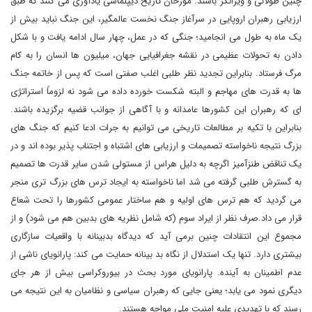
چنین طولانی و ویرانگر باشند. مورخان تاریخ دیپلماسی یادآوری می کنند که طبق
ارزیابی رهبران اروپایی در سرآغاز جنگ نخست عالمگیر، این جنگ نباید بیش از
یک ماه به طول می انجامید؛ جنگی که در عمل، چهار سال ادامه یافت و با شکل
دادن به تحولات عظیمی در نقشه جغرافیایی جهان، میلیون ها انسان را به کام
مرگ فرستاد. بنابراین تجدید نظر طلبی اغلب صفتی است که پس از خاتمه جنگ
ها به قدرت های مهاجم و البته شکست خورده داده می شود نه لزوماً استراتژی
ای که رهبران این کشورها عامدانه و با آگاهی از جوانب قضیه برگزیده باشند.
بنابراین با تکیه بر مطالعات تاریخی می توانیم به جرات ادعا کنیم که جنگ های
بزرگ نتیجه ناخواسته تصمیمات و ارزیابی های اشتباه و اجتناب پذیر بوده اند و در
یک تناقض طنزآمیز اگرچه به دلیل هراس از مستولی شدن سایر قدرت ها تصمیم
به گسترش طلبی گرفته می شد اما ناخواسته به ایجاد ترس های بزرگ تری منجر
می گردید که هم ترس های اولیه و هم ساختار عمومی کشورها را تحت شعاع
قرار می داد.صرف نظر از ایراد سوم (که شامل نظریه های بدبین هم می شود) و از
مجموع این انتقادات چنین برمی آید که دیدگاه بدبینانه با واقعیات سازگاری
بیشتری دارد. تنها یک استدلال از نگاه بد بینانه حمایت می کند: پارانویای ناشی از
عدم اطمینان به آینده. پارانویای مورد بحث در بیوروکراسی بیش از هر جای
دیگری نمود می یابد؛ یعنی جایی که رهبران سیاسی و نظامیان به این نتیجه می
رسند که با تهدیدی علیه امنیت ملی مواجه هستند.