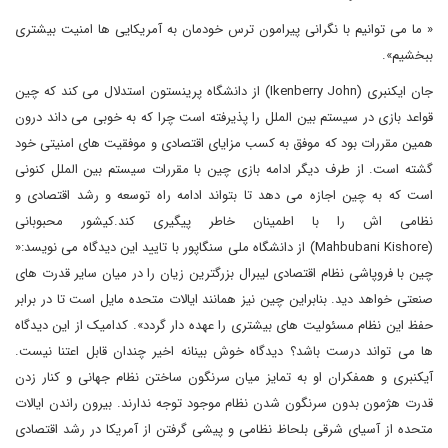
« ما می توانیم با نگرانی پیرامون ترس خودمان به آمریکایی ها امنیت بیشتری
ببخشیم».
جان ایکنبری (
John
Ikenberry
) از دانشگاه پرینستون استدلال می کند که چین
قواعد بازی در سیستم بین الملل را پذیرفته است چرا که به خوبی می داند درون
همین مقررات بود که موفق به کسب مزایای اقتصادی و موفقیت های امنیتی خود
گشته است. از طرف دیگر ادامه بازی چین با مقررات سیستم بین الملل کنونی
است که به چین اجازه می دهد تا بتواند ادامه راه توسعه و رشد اقتصادی و
نظامی اش را با اطمینان خاطر پیگیری کند.کیشور محبوبانی
(
Kishore
Mahbubani
) از دانشگاه ملی سنگاپور با تایید این دیدگاه می نویسد:«
چین با فروپاشی نظام اقتصادی لیبرال بزرگترین زیان را در میان سایر قدرت های
صنعتی خواهد دید. بنابراین چین نیز همانند ایالات متحده مایل است تا در برابر
حفظ این نظام مسئولیت های بیشتری را عهده دار گردد». کدامیک از این دیدگاه
ها می تواند درست باشد؟ دیدگاه خوش بینانه اخیر چندان قابل اعتنا نیست.
آیکنبری و همفکران او به تمایز میان سرنگون ساختن نظام جهانی و کنار زدن
قدرت هژمون بدون سرنگون شدن نظام موجود توجه ندارند. بیرون راندن ایالات
متحده از آسیای شرقی بلحاظ نظامی و پیشی گرفتن از آمریکا در رشد اقتصادی