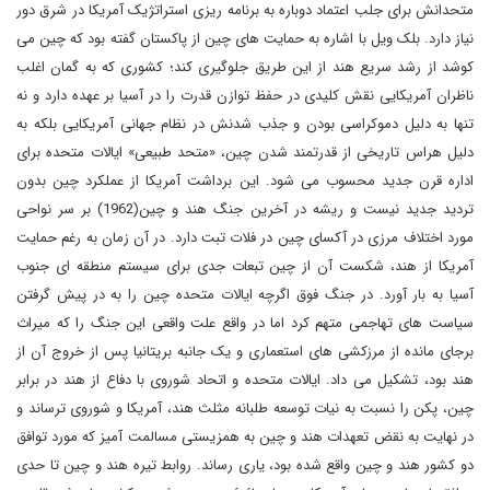
متحدانش برای جلب اعتماد دوباره به برنامه ریزی استراتژیک آمریکا در شرق دور
نیاز دارد. بلک ویل با اشاره به حمایت های چین از پاکستان گفته بود که چین می
کوشد از رشد سریع هند از این طریق جلوگیری کند؛ کشوری که به گمان اغلب
ناظران آمریکایی نقش کلیدی در حفظ توازن قدرت را در آسیا بر عهده دارد و نه
تنها به دلیل دموکراسی بودن و جذب شدنش در نظام جهانی آمریکایی بلکه به
دلیل هراس تاریخی از قدرتمند شدن چین، «متحد طبیعی» ایالات متحده برای
اداره قرن جدید محسوب می شود. این برداشت آمریکا از عملکرد چین بدون
تردید جدید نیست و ریشه در آخرین جنگ هند و چین(1962) بر سر نواحی
مورد اختلاف مرزی در آکسای چین در فلات تبت دارد. در آن زمان به رغم حمایت
آمریکا از هند، شکست آن از چین تبعات جدی برای سیستم منطقه ای جنوب
آسیا به بار آورد. در جنگ فوق اگرچه ایالات متحده چین را به در پیش گرفتن
سیاست های تهاجمی متهم کرد اما در واقع علت واقعی این جنگ را که میراث
برجای مانده از مرزکشی های استعماری و یک جانبه بریتانیا پس از خروج آن از
هند بود، تشکیل می داد. ایالات متحده و اتحاد شوروی با دفاع از هند در برابر
چین، پکن را نسبت به نیات توسعه طلبانه مثلث هند، آمریکا و شوروی ترساند و
در نهایت به نقض تعهدات هند و چین به همزیستی مسالمت آمیز که مورد توافق
دو کشور هند و چین واقع شده بود، یاری رساند. روابط تیره هند و چین تا حدی