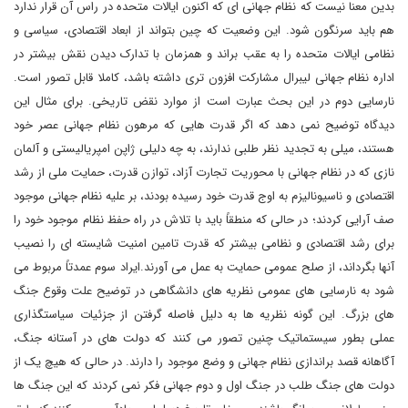
بدین معنا نیست که نظام جهانی ای که اکنون ایالات متحده در راس آن قرار ندارد
هم باید سرنگون شود. این وضعیت که چین بتواند از ابعاد اقتصادی، سیاسی و
نظامی ایالات متحده را به عقب براند و همزمان با تدارک دیدن نقش بیشتر در
اداره نظام جهانی لیبرال مشارکت افزون تری داشته باشد، کاملا قابل تصور است.
نارسایی دوم در این بحث عبارت است از موارد نقض تاریخی. برای مثال این
دیدگاه توضیح نمی دهد که اگر قدرت هایی که مرهون نظام جهانی عصر خود
هستند، میلی به تجدید نظر طلبی ندارند، به چه دلیلی ژاپن امپریالیستی و آلمان
نازی که در نظام جهانی با محوریت تجارت آزاد، توازن قدرت، حمایت ملی از رشد
اقتصادی و ناسیونالیزم به اوج قدرت خود رسیده بودند، بر علیه نظام جهانی موجود
صف آرایی کردند؛ در حالی که منطقاً باید با تلاش در راه حفظ نظام موجود خود را
برای رشد اقتصادی و نظامی بیشتر که قدرت تامین امنیت شایسته ای را نصیب
آنها بگرداند، از صلح عمومی حمایت به عمل می آورند.ایراد سوم عمدتاً مربوط می
شود به نارسایی های عمومی نظریه های دانشگاهی در توضیح علت وقوع جنگ
های بزرگ. این گونه نظریه ها به دلیل فاصله گرفتن از جزئیات سیاستگذاری
عملی بطور سیستماتیک چنین تصور می کنند که دولت های در آستانه جنگ،
آگاهانه قصد براندازی نظام جهانی و وضع موجود را دارند. در حالی که هیچ یک از
دولت های جنگ طلب در جنگ اول و دوم جهانی فکر نمی کردند که این جنگ ها