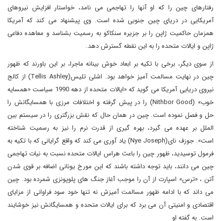
رفتارهای چین را که او آنها را تهاجمی می نامد، خواستار افزایش نیروهای
آمریکایی در دریای چین جنوبی شده است. وی پیشنهاد می کند که آمریکا
همزمان حاکمیت ژاپن را بر جزیره سنکاکو به رسمیت بشناسد و معاهده دفاعی
ژاپن و ایالات متحده را به این نقطه گسترش دهد.
از سوی دیگر، برخی با تکیه بر ابعاد خوش بینانه ماجرا، بر این باورند که ظهور
چین در نهایت مسالمت آمیز خواهد بود. اشلی تلیس(
Ashley
Tellis
) از کالج
نیروی دریایی آمریکا می گوید که «ایالات متحده از دهه 1990 سیاست «همسایه
خوب» (
Good
Nithbor
) را در پیش گرفته و اختلافات مرزی با همسایگانش را
حل و فصل نموده است. چین در همان حال که نقش بزرگتری را در سیستم بین
الملل بر عهده می گیرد، بهره گیری از قدرت نرم را نیز به رسمیت شناخته
است».
جوزف نای(
Joseph
Nye
) یاد آوری می کند که واقع گرایانی که با تکیه به
فرمول توسیدید، ظهور چین را باعث هراس ایالات متحده نسبت به نیات تهاجمی
چین می دانند، باید توجه داشته باشند که این مورخ یونانی اضافه بر قوی شدن
آتن ، «ترس» اسپارت از آن را موجب آغاز جنگ های پلوپونزی شمرده بود. چین
می داند که با ادامه ظهور مسالمت آمیزش نه تنها خود سود فراوانی از مزایای
اقتصادی و امنیتی آن می برد که برای ایالات متحده و همسایگانش نیز خوشایند
است. به گفته او