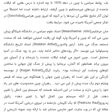
باب روابط سیاسی با چین در دهه 1970 تا چه اندازه با درس هایی که ایالات
متحده از نبردهای غیرمستقیم با چین گرفته، ارتباط داشته است اما احتمالاً می
توان آثار نتایج نظامی آن نبردها را بر آنچه که امروز چین هراسی(
Sinofobia
) در
تفکر جمعی
آمریکا نامیده می شود، مرتبط یافت.
جان مرشایمر(
John
Mearsheimer
) استاد علوم سیاسی در دانشگاه شیکاگو پیش
بینی می کند که چین و آمریکا وارد گونه ای رقابت امنیتی خواهند شد که سخت
مستعد جنگ می باشد. آرتور والدورن(
Arthur
Waldron
)
استاد تاریخ دانشگاه
پنسیلوانیا می نویسد: «اگر روندهای حاضر ادامه یابد، دیر یا زود جنگ در آسیا
محتمل است...چین امروز می کوشد ایالات متحده را بترساند و از آسیای دور
بیرون براند همانطور که آلمان، بریتانیا را پیش از جنگ اول جهانی با ساختن
ناوهای وحشت آور ترسانده بود». رابرت کیگان(
Robert
Kagan
) از موسسه
کارنگی بر این باور است که رهبران چین جهان را همانگونه می بینند که قیصر
ویلیام دوم یک سده پیش از این می دید... رهبران چین محدودیت های سر راه
خود را برمی دارند و سخت در این اندیشه هستند که سیستم بین الملل را تغییر
دهند، قبل از آنکه سیستم بین الملل آنها را تغییر دهد». رائول
پدروزو(
Raul
Pedrozo
) که یک کاپیتان بازنشته در نیروی دریایی آمریکا است در
مقاله ای که در وب سایت امور خارجی منتشر شد با ارائه چند نمونه تاریخی از