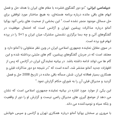
دیپلماسی ایرانی:
"دو دور گفتگوی فشرده با مقام های ایران با هدف حل و فصل‌
ابهام های باقی ‌مانده درباره برنامه هسته‌ای، به هیچ ساختار مورد توافقی برای
حل مسائل موجود منجر نشده است." این بخشی از صحبت های یاس آلود یوکیا
آمانو درباره مذاکرات پیشین تهران و آژانس است که احتمال موفقیت در
گفتگوهای آتی و چه بسا برگزاری نشستی مشترک میان ایران و 1+5 را در پرده
ابهام فرو برده است.
در سوی مقابل نماینده جمهوری اسلامی ایران در وین نظر متفاوتی با آمانو دارد و
معتقد است که در جریان گفتگوهای پیشین، گام های مثبتی برداشته شده و این
گام ها می تواند ادامه داشته باشد. در بیانیه نمایندگی ایران در آژانس که پس از
اظهارات جدید آمانو منتشر شد، آمده است که "در نتیجه دو دور مذاکرات قبلی و
همکاری بسیار فعالانه ایران، شش مسأله باقی مانده در تاریخ 2008 حل و فصل
گردید و مدیرکل قبلی آن را به شورای حکام گزارش نمود."
این یکی از موارد مورد اشاره در بیانیه نماینده جمهوری اسلامی است که نشان
می دهد از موضع گیری های مدیرکل راضی نیست و گزارش او را دور از واقعیت
و بلکه سیاه و نومیدکننده می داند.
با مروری بر سخنان یوکیا آمانو درباره همکاری تهران و آژانس و سپس خوانش