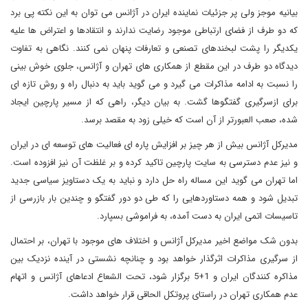
بیانیه موجز ولی پر جزئیات نماینده ایران در آژانس می توان به این نکته پی برد
که دو طرف از فضای ارتباطی موجود رضایت ندارند و انتقادها و اعتراض ها علیه
یکدیگر را پشت لبخندهای تصنعی و تعارفات پنهان نمی کنند. نگاهی به تفاوت
دیدگاه دو طرف در این مقطع از همکاری های تهران و آژانس، جلوی خوش بینی
را نسبت به ادامه مذاکرات می گیرد و می گوید باید به دنبال راه و روش تازه ای
برای ازسرگیری گفتگوها گشت. به بیان دیگر، راهی که از مسیر پارچین ایجاد
شده، صعب العبورتر از آن است که خیلی زود به مقصد برسد.
مدیرکل آژانس بیش از هر چیز بر افزایش پاره ای فعالیت های توسعه ای در ایران
و نیز عدم دسترسی به سایت پارچین تاکید کرده و بر غلظت آن نیز افزوده است.
اما تهران می گوید این مساله راه حل دارد و نباید به یک دستاویز سیاسی جدید
تبدیل شود و همه دستاوردهایی را که طی دو دور گفتگو و چندین بار بازرسی از
تاسیسات اتمی ایران به دست آمده، به فراموشی بسپارد.
بدون شک مواضع اخیر مدیرکل آژانس و اختلاف های موجود با تهران، بر احتمال
از سرگیری مذاکرات اثرگذار خواهد بود و چنانچه نشستی در آینده نزدیک بین
مذاکره کنندگان ایران و 1+5 برگزار شود، تحت الشعاع ادعاهای آژانس و اتهام
عدم همکاری تهران در راستای پروتکل الحاقی قرار خواهد داشت.