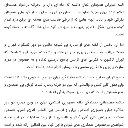
البته مدیرکل همچنان اذعان داشته که ادله ای دال بر انحراف در مواد هسته‌ای
اعلام شده ایران وجود ندارد و نمی توان در این باره ابراز نظر کرد ولی همچنان
نگرانی خود را بابت ابهام هایی که از برخی فعالیت های هسته ای ایران دارد اعلام
کرده و بدین شکل، فضای بدبینانه و سرزنش آلود سال های گذشته را حفظ کرده
است.
اما آن بخش از گفته های او درباره بی نتیجه ماندن دو دور گفتگو با تهران و
دست نیافتن به ساختاری برای حل ابهامات و مشکلات، موید این ادعاست که
تهران تاکنون به نگرانی های آژانس پاسخ درستی نداده و به خصوص در مورد
سایت پارچین همکاری مناسبی با بازرسان اعزام شده نداشته است.
پاسخ تهران به این ادعا در بیانیه نمایندگی ایران در وین به خوبی داده شده است
ولی بطور کلی کنش و واکنشی که بین دو طرف ردبدل شده، گویای بی اعتمادی و
عدم شفافیتی است که تهران نیز نسبت به آن انتقاد دارد.
بیانیه مطبوعاتی نمایندگی دائم جمهوری اسلامی ایران در وین درباره دو دور
مذاکره میان جمهوری اسلامی ایران و آژانس بین المللی انرژی اتمی، پاسخی
است به سرزنش های آقای آمانو و ناامیدی او از روند مذاکرات. در این بیانیه
شواهدی درخصوص همکاری های تهران با این نهاد بین المللی ارائه شده و آمده