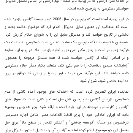
بر خلاف متن آژانس که در بیانیه ذکر شده - تیم آژانس بر اساس دستور مدیرکل
خواستار دسترسی به پارچین شده است.
در این بیانیه آمده است که پارچین در سال 2005 دوبار توسط آژانس بازدید شده
است که متعاقب آن معاون سابق مدیرکل اعلام کرد که موضوع خاتمه یافته و
بخشی از تاریخ خواهد شد و مدیرکل سابق آن را به شورای حکام گزارش کرد.
همچنین با توجه به اینکه پارچین یک سایت نظامی است دسترسی به سایت یک
فرآیند زمان بر است و بطور مکرر نمی توان اجازه بازرسی داد. در پرتو این سابقه
و بر اساس اینکه از آژانس خواسته شده تا همه مسائل مربوطه را همچون
آزمایشات هیدرو دینامیک را با هم یکی کند، متعاقبا یکبار دیگر اجازه دسترسی
داده خواهد شد. این فرآیند می تواند بطور واضح و زمانی که توافق بر روی
مدالیته حاصل شود، شروع شود.
نماینده ایران تصریح کرده است که اختلاف های بوجود آمده ناشی از عدم
دسترسی بازرسان آژانس به پارچین قابل حل است و کافی است که سوال های
آژانس و کارشناس مربوطه در این باره آماده و ارائه شود. وی همچنین توضیح
داده که ایران آمادگی خود را برای اتخاذ اقدامات عملی شامل اجازه دسترسی
درخصوص دو مسأله "توسعه چاشنی" و "ابتکار انفجار در سطح بالا" برای حل
وفصل این دو موضوع اعلام کرده اما تیم آژانس آن را به دلیل دستور مدیرکل برای