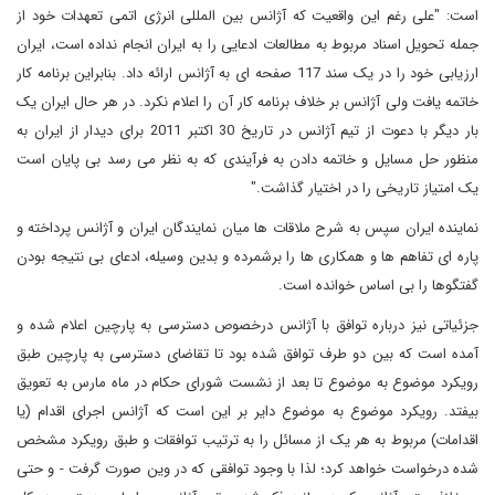
است: "علی رغم این واقعیت که آژانس بین المللی انرژی اتمی تعهدات خود از
جمله تحویل اسناد مربوط به مطالعات ادعایی را به ایران انجام نداده است، ایران
ارزیابی خود را در یک سند 117 صفحه ای به آژانس ارائه داد. بنابراین برنامه کار
خاتمه یافت ولی آژانس بر خلاف برنامه کار آن را اعلام نکرد. در هر حال ایران یک
بار دیگر با دعوت از تیم آژانس در تاریخ 30 اکتبر 2011 برای دیدار از ایران به
منظور حل مسایل و خاتمه دادن به فرآیندی که به نظر می رسد بی پایان است
یک امتیاز تاریخی را در اختیار گذاشت."
نماینده ایران سپس به شرح ملاقات ها میان نمایندگان ایران و آژانس پرداخته و
پاره ای تفاهم ها و همکاری ها را برشمرده و بدین وسیله، ادعای بی نتیجه بودن
گفتگوها را بی اساس خوانده است.
جزئیاتی نیز درباره توافق با آژانس درخصوص دسترسی به پارچین اعلام شده و
آمده است که بین دو طرف توافق شده بود تا تقاضای دسترسی به پارچین طبق
رویکرد موضوع به موضوع تا بعد از نشست شورای حکام در ماه مارس به تعویق
بیفتد. رویکرد موضوع به موضوع دایر بر این است که آژانس اجرای اقدام (یا
اقدامات) مربوط به هر یک از مسائل را به ترتیب توافقات و طبق رویکرد مشخص
شده درخواست خواهد کرد؛ لذا با وجود توافقی که در وین صورت گرفت - و حتی