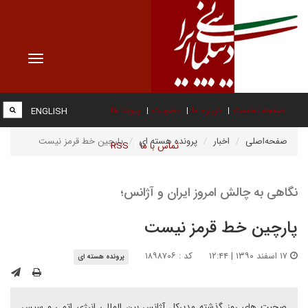
Toggle
vigation
صفحه نخست
درباره ما
عضویت
پیوند ها
ENGLISH
صفحه‌اصلی
اخبار
پرونده هسته ای
پارچین خط قرمز نیست
تماس با ما
RSS
نگاهی به چالش امروز ایران و آژانس؛
پارچین خط قرمز نیست
۱۷ اسفند ۱۳۹۰ | ۱۲:۴۴
کد : ۱۸۹۸۷۰۶
پرونده هسته ای
صحبت های روز گذشته مدیرکل آژانس بین المللی انرژی اتمی و سپس