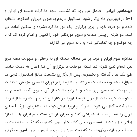
دیپلماسی ایرانی:
احتمال می رود که نشست سوم مذاکرات هسته ای ایران و
1+5 در فروردین ماه برگزار شود. استانبول بازهم به عنوان میزبان گفتگوها انتخاب
شده و دو طرف خود را برای برگزاری یک دور مذاکره فشرده و سنگین آماده می
کنند. دو طرف از پیش سمت و سوی موردنظر خود را تعیین و اعلام کرده اند که با
چه موضع و چه تمایلاتی قدم به راند سوم می گذارند.
مذاکره سوم ایران و غرب بر سر مساله هسته ای به راحتی و سهولت دفعه های
قبل انجام نمی شود؛ کما اینکه موافقت با برگزاری آن نیز آسان به دست نیامد.
طی یک سال گذشته و بخصوص پس از برگزاری نشست سابق استانبول، غربی ها
سراغ نسخه وعده داده شده رفتند و فشارها را بر تهران تا حدی افزایش دادند که
در نهایت تصمیمی پرریسک و غیردیپلماتیک از آن بیرون آمد؛ تصمیم به
ممنوعیت خرید نفت از ایران توسط اروپا. در کنار این تحریم - که رسما از تیرماه
سال آینده آغاز می شود - امریکا و اروپا تلاش کرده اند مشتریان بزرگ آسیایی
ایران را هم ترغیب به همراهی کنند و میزان فروش نفت خام ایران را تا اندازه
زیادی تنزل دهند. همچنین برخی کشورهای عربی که تولیدکنندگان عمده نفت به
حساب می آیند، پذیرفته اند که نفت موردنیاز غرب و شرق عالم را تامین و نگرانی