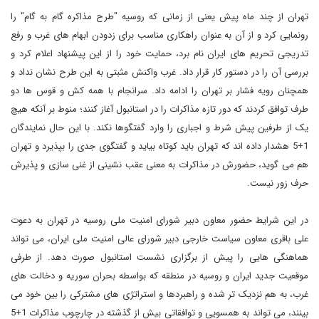
تهران از چند ماه پیش یعنی از زمانی که روسیه "طرح مذاکره گام به گام" را
رونمایی کرد و از آن به عنوان راهکاری مناسب برای زدودن ابهام های غرب و رفع
تدریجی تحریم های ایران نام برد، حمایت خود را از این پیشنهاد اعلام کرد و
بررسی آن را در دستور کار قرار داد. غرب واکنش مثبتی به این طرح نشان نداد و
همچنان رویه فشار بر تهران را ادامه داد. سرانجام با همه کش و قوس ها دو
طرف توافق کردند که دور تازه مذاکرات را در استانبول آغاز کنند؛ منوط بر آنکه هیچ
یک از طرفین پیش شرط و اجباری را وارد گفتگوها نکند. با این حال نمایندگان
1+5 هشدار داده اند که تهران باید کوتاه بیاید و گفتگوی جدی را بپذیرد و تهران
هم می گوید، حضورش در مذاکرات به معنی عقب نشینی از غنی سازی و پذیرش
حرف زور نیست.
در این شرایط حضور معاون دبیر شورای امنیت ملی روسیه در تهران به دعوت
علی باقری معاون سیاست خارجی دبیر شورای عالی امنیت ملی ایران، می تواند
هماهنگی هایی را پیش از برگزاری نشست استانبول صورت دهد. از طرفی
موقعیت جدید ایران و روسیه در منطقه که بواسطه بحران سوریه و دخالت های
غرب، به هم نزدیک تر شده و راهبردها و استراتژی های مشترکی را بین خود می
بینند، می تواند به همسویی و توافقاتی بیش از گذشته در چارچوب مذاکرات 1+5