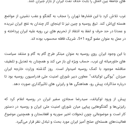
های جامعه بین الملل را بابت حذف نفت ایران از بازار جبران کنند.
غرب تلاش کرد با این فشارها تهران را مجاب به گفتگو و عقب نشینی از مواضع
هسته ای‌اش کند. تیغ روسیه و چین نیز تا اینجای کار چندان به نفع ایران نبریده
و عمدتا در حد حرف و لفظ به انتقاد از تحریم های بی رویه علیه ایران پرداخته و
در عمل به عنوان عضو گروه 1+5، شریک قافله محسوب بوده اند.
با این وجود ایران روی روسیه به عنوان مبتکر طرح گام به گام و منتقد سیاست
های خاورمیانه ای غرب، حساب ویژه ای باز می کند و همچنان به تعدیل و تلطیف
مناقشه موجود با کمک روسیه امیدوار است. روز گذشته وزارت خارجه ایران
میزبان "یوگنی لوکیانف" معاون دبیر شورای امنیت ملی فدراسیون روسیه بود تا
درباره مذاکرات پیش رو، هماهنگی ها و رایزنی های تاثیرگذاری صورت دهد.
پیش از ورود لوکیانف، سیدرضا سجادی سفیر ایران در روسیه اعلام کرد که
رایزنی‌ها و گفتگوهایی پیاپی میان شورای امنیت ملی ایران و روسیه در دستور
کار است و موضوعاتی چون تحولات اخیر سوریه و افغانستان و همچنین موضوع
فعالیت‌های هسته‌ای صلح آمیز ایران مورد بحث و تبادل نظر قرار می‌گیرد.