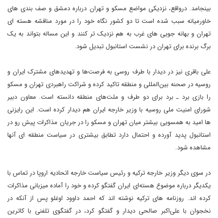
بینجامد. درواقع، نزدیکی مواضع مسکو و تهران درباره دمشق و صف بندی های
خاورمیانه سبب شده است تا دو کشور نگاه خود را در مورد مناقشه هسته ای
تهران و بهانه جویی های غرب به هم نزدیک تر کنند و این مساله بتواند به یک
برگ برنده برای تهران در نشست استانبول تبدیل شود.
علی باقری نیز در دیدار با طرف روسی به فرصت‌ها و تهدیدهای مشترک ایران و
روسیه در صحنه‌ بین‌المللی و منطقه تاکید کرده و شراکت راهبردی تهران و مسکو
را بازی برد ـ برد برای دو طرف و ملت‌های منطقه دانسته است. معاون دبیر
شورای امنیت ملی روسیه با وزیر خارجه ایران هم دیدار کرده است. این رایزنی
ها امید به همسویی بیشتر میان تهران و مسکو را در جریان مذاکرات پیش رو در
استانبول پدید آورده و احتمال دارد تطابق بیشتری در سیاست منطقه ای آنها
مشاهده شود.
در سوی دیگر وزیر خارجه ترکیه و رئیس سیاست خارجه اتحادیه اروپا در تماس با
یکدیگر درباره موضوع هسته‌‌ای ایران گفتگو کرده و خود را آماده میزبانی مذاکرات
کرده اند. روزنامه های ترکیه نوشته اند که احمد داوود اوغلو پس از آنکه در
نخجوان با علی‌اکبر صالحی دیدار و گفتگو کرد، در گفتگوی تلفنی با کاترین