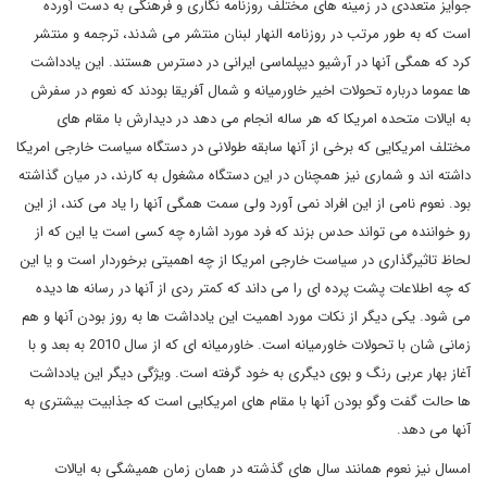
جوایز متعددی در زمینه های مختلف روزنامه نگاری و فرهنگی به دست آورده
است که به طور مرتب در روزنامه النهار لبنان منتشر می شدند، ترجمه و منتشر
کرد که همگی آنها در آرشیو دیپلماسی ایرانی در دسترس هستند. این یادداشت
ها عموما درباره تحولات اخیر خاورمیانه و شمال آفریقا بودند که نعوم در سفرش
به ایالات متحده امریکا که هر ساله انجام می دهد در دیدارش با مقام های
مختلف امریکایی که برخی از آنها سابقه طولانی در دستگاه سیاست خارجی امریکا
داشته اند و شماری نیز همچنان در این دستگاه مشغول به کارند، در میان گذاشته
بود. نعوم نامی از این افراد نمی آورد ولی سمت همگی آنها را یاد می کند، از این
رو خواننده می تواند حدس بزند که فرد مورد اشاره چه کسی است یا این که از
لحاظ تاثیرگذاری در سیاست خارجی امریکا از چه اهمیتی برخوردار است و یا این
که چه اطلاعات پشت پرده ای را می داند که کمتر ردی از آنها در رسانه ها دیده
می شود. یکی دیگر از نکات مورد اهمیت این یادداشت ها به روز بودن آنها و هم
زمانی شان با تحولات خاورمیانه است. خاورمیانه ای که از سال 2010 به بعد و با
آغاز بهار عربی رنگ و بوی دیگری به خود گرفته است. ویژگی دیگر این یادداشت
ها حالت گفت وگو بودن آنها با مقام های امریکایی است که جذابیت بیشتری به
آنها می دهد
.
امسال نیز نعوم همانند سال های گذشته در همان زمان همیشگی به ایالات