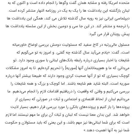
متحده امریکا رفته و مشابه همان گفت وگوها را انجام داده است و اکنون که به
لبنان بازگشته این یادداشت ها را یک به یک در روزنامه النهار منتشر کرده است.
دیپلماسی ایرانی نیز به رویه سال گذشته تلاش می کند، همگی این یادداشت ها
را ترجمه و منتشر کند. در این جا سی و دومین بخش از این سلسله یادداشت ها
پیش رویتان قرار می گیرد:
مسئول عالی‌رتبه در کاخ سفید که مسئولیت دومش بررسی اوضاع خاورمیانه
است، گفت: «یادم می‌آید سال گذشته چه گفتی. و امروز به تو می‌گویم که
شایعات یا اخبار بسیاری درباره رابطه بانک‌های لبنانی با سوری وجود دارد. تو
می‌دانی که ما و هم‌پیمانانمان آنها
]
سوریه
[
را تحریم کرده‌ایم. تا به امروز مشکلات
کوچک بسیاری که تو از آنها صحبت کردی وجود دارند که طبیعتا بیشتر آنها درباره
سوریه است، البته شاید هم شایعه باشند. اما کوچک و بزرگ و همه شایعات را
بررسی می‌کنیم و وقتی که واقعیت را دریافتیم اقدامات لازم را انجام می‌دهیم. ما
می‌دانیم لبنان از لحاظ اقتصادی و اجتماعی و ثبات در صورتی که بسیاری از
پرونده‌ها را باز کنیم و پرونده‌های بانکی را مورد بررسی قرار دهیم، بسیار اذیت
خواهد شد. این بدان معنا نیست که لبنان و ثبات آن برای ما مهم نیستند اما لازم
است که برای شما لبنانی‌ها نیز مهم باشد، و این یعنی که باید مسئولان و حکومت
شما نیز به آنها اهمیت دهند.»