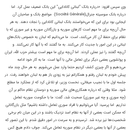
وی سپس افزود: «درباره بانک "لبنانی کانادایی" این بانک ضعیف عمل کرد. اما
درباره بانک سوسیته جنرال
(Société Générale)
مواضع بانک و صاحبان آن
ایجابی بود برای این که می‌خواستند بانک لبنانی کانادایی را نجات دهند. به هر
حال آن‌چه برای ما مهم است کارهای سوریه و بازرگانان سوریه و غیر سوری که با
نظام برای حفظ آن کار می‌کنند، است. ما می‌دانیم که لبنان به خصوص بانک‌های
لبنانی در این امور با جدیت کار می‌کنند. به ما گفتند که با آنها کار نمی‌کنند. و
آن‌چه گفتند را نیز عملی کردند. اما آن‌چه برای ما مهم است بیشتر حزب الله، ایران
و پولشویی بعضی دیگر برای تعامل مالی با آنها است. ما به کار خود ادامه
می‌دهیم و اگر چیزی کشف کردیم حتما وارد عمل می‌شویم. به هر حال چند ماه
پیش خودم به لبنان رفتم و همکارانم نیز به زودی باز هم به لبنان خواهند رفت. در
جلسه اول ما با نجیب میقاتی، نخست وزیر، او تلاش کرد که از عملکرد ما مطلع
شود. مثلا وقتی که درباره همکاری‌های مالی سوریه و دوستان نظام حاکم بر آن
(چه سوری و چه غیر سوری) صحبت شد، گفت: ما با حکومت سوریه تعامل
نداریم. اما پرسید: آیا می‌توانیم با افراد سوری تعامل داشته باشیم؟ مثل بازرگانانی
که ممکن است بعضی از آنها به نظام اسد نزدیک باشند و در این میان نام برخی
شخصیت‌ها نیز برده شد. ترسیدم و به سرعت در امور دقیق شدم. با این تصور که
بعضی از آنها با بعضی دیگر در نظام سوریه تعامل می‌کند. جواب دادم هیچ کس