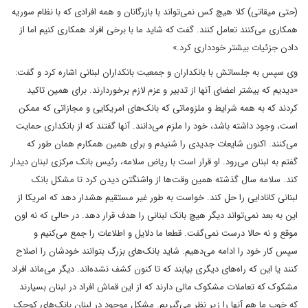
(حتی میقاتی) کلا هیچ کس نمی‌تواند با بازرگانان و همه افرادی که با نظام سوریه
همکاری‌ می‌کنند تعامل کنند. گفت که شاید ما با برخی افراد همکاری کنیم اما از
دادن جزئیات بیشتر خودداری کرد.»
وی سپس به جلساتش با بانکداران و جمعیت بانکداران لبنانی اشاره کرد و گفت:
«دیدیم که بیشتر اعضای آنها از تدبیر و عزم لازم برخوردارند. برای همین تاکید
کردند که به همه شرایط و ملزوماتی که بانک‌های امریکایی و مجازاتی که ممکن
است، وجود داشته باشد، خود را ملزم می‌دانند. آنها گفتند که از بانکداری حمایت
می‌کنند. اکنون شایعات جدیدی را شنیدم و برای همین همکارم همان طور که
گفتم به لبنان می‌رود. او قرار است با ریاض سلامه، رئیس بانک مرکزی لبنان دیدار
کند. سلامه سال گذشته همین وقت‌ها از واشنگتن دیدن کرد تا مشکل بانک
لبنانی کانادایی را حل کند. خواست به طور غیر مستقیم هشدار دهد که امریکا از
این به بعد نمی‌تواند دیگر هیچ بانک لبنانی را هدف قرار دهد. در حالی که نه اون
موقع و نه حالا درست نمی‌گفت. قطعا ما دلایل و اطلاعات را جمع می‌کنیم و
سپس کار خود را ادامه می‌دهیم. شاید بانک‌های بزرگ بتوانند خودشان را اصلاح
کنند یا این که راه‌های دیگری بیابند که تا کنون کشف نشده‌اند. دیگر می‌ماند افراد
مشکوک که تعاملات مشکوک مالی دارند که از این قماش افراد در لبنان بسیارند
که خوب ما هم آنها را زیر نظر می‌گیریم. مشکل موجود در لبنان بانک‌های کوچک