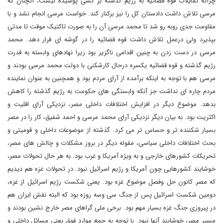
چراکه تمایلات قوه قضائیه به رژیم گذشته بر کسی پوشیده نیست، آنچنان که
مرسی تلاش داشت دادستان کل را نیز برکنار کند. خواست مرسی انجام نشد و با
مقاومت جدی روبه رو شد تا محمد مرسی آن را به صورت تاکتیک موقت تا مدتی
بپذیرد ولی درعمل تلاش داشت قوه قضائیه را در گوشه ای قرار دهد. محمد
مرسی در دست زدن به چنین اقدامی ناگزیر بود زیرا نهادهای وابسته به قدرت
رژیم گذشته و قوه قضائیه یکسره درحال کارشکنی با دولت محمد مرسی بودند و
مرسی هم با توجه به اینکه برآمده از آرای مردم بود و همچنین به عنوان نماینده
مردم چاره ای نداشت جز آنکه وابستگی های حکومت به رژیم گذشته را کاهش
بدهد. موضوع دیگر در افزایش اختلافات داخلی مصر، نزدیکی آرای اقلیت و
اکثریت بود. به بیان دیگر نزدیکی آرای محمد مرسی و احمد شفیق، کار را در مصر
بسیار شکننده تر و حساس تر می کرد. گذشته از موضوعات داخلی و قومیتی و
بحث اختلافات داخلی سیاسی، مقوله دیگر در بروز مشکلات و چالش های مصر،
تحریکات کشورهای خارجی و به ویژه آمریکا و غرب بود. به هر حال تحولات مصر،
خوشایند کشورهایی چون آمریکا و رژیم اسرائیل نبود. در تحولات غزه هم دیدیم
که مصر کانون حل وفصل موضوع غزه بود. یعنی شکست رژیم اسرائیل از غزه،
دومین شکست اسرائیل پس از جنگ سی وسه روزه بود که البته نقش ایران هم
در پیروزی جنگ غزه بسیار مهم بود. برخی ملی گراهای مصر خارج نشین بودند و
مسیر مصر، خوشایند آنها نبود. با توجه به جمع موارد فوق یعنی مسائل داخلی و