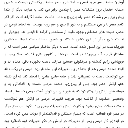
آرمان:
ساختار سیاسی، قومی و اجتماعی مصر ساختار یکدستی نیست و همین
مساله احتمال بروز مشکلات مصر را چندین برابر می کند. به عبارت دیگر از ابتدا
پیش بینی می شد که مصر راه پروپیچ و خمی داشت. ساده انگارانه است اگر فکر
کنیم مصر با راهی مستقیم و به دور از پیچ و خم روبه روست. به لحاظ قومی در
مصر، ملیت های مختلفی وجود دارد؛ از مسلمانان گرفته تا قبطی ها، یهودیان و
اقلیت های دیگر در این کشور هستند و همین مساله باعث ایجاد ساختاری
غیریکدست در این کشور شده است. مساله دیگر ساختار سیاسی مصر است که از
ساختار قومی آن پیچیده تر است. نهادها و کانون های قدرت، عملا پس از
فروپاشی رژیم گذشته و سرنگونی حسنی مبارک، دست نخورده باقی مانده اند و
البته محمد مرسی هم از ابتدا در پی تغییرات این ساختار بود. مرسی در یک نقطه
می توانست دست به تغییراتی بزند و جابه جایی هایی را ایجاد کند که آن نقطه
هم، ارتش مصر بود. پس از پیروزی، محمد مرسی دست به اقداماتی زد و
فرماندهان ارتش را برکنار کرد که به طور کلی می توان گفت مرسی خواستار ایجاد
وضعیتی متفاوت از گذشته بود. هرچند تغییرات مرسی در ارتش هم نتوانست
باعث تحولات جدی بشود و کلیت ارتش تغییرات جدی پیدا نکرد. موضوع دیگر
در مصر قوه قضائیه است که بسیار مستقل و قدرتمندتر از دولت عمل کرده است.
در ابتدای کار مرسی پس از تغییرات در ارتش در فکر تغییرات قوه قضائیه بود