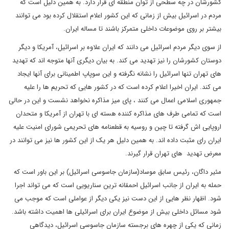
کشورشان در چه سطحی از توان منطقه ای قرار دارد. به همین دلیل است که
مردم در اسرائیل بیش از زمانی که این کشور اعلام استقلال کرده بود می توانند
بیشتر بر روی موضوعات داخلی متمرکز باشند تا مساله ایران.
از سوی دیگر مردم اسرائیل می دانند که ایران علاوه بر اسرائیل، آمریکا و دیگر
دوستان کشورشان را نیز تهدید می کند. به بیان دیگری آنها متوجه اند که تهدید
های تهران تنها اسرائیل را نشانه نگرفته و این سوپاپ اطمینانی برای آنها ایجاد
می کند. ایران اخیرا اعلام کرده است که در کشور هایی که تحریم ها را علیه
جمهوری اسلامی اعمال می کنند ، پای میز مذاکره نخواهد نشست و این در حالی
است که تمامی طرف های مذاکره کننده هسته ای با تهران از آمریکا و متحدان
اروپایی اش گرفته تا چین و روسیه به قطعنامه های تحریمی شورای امنیت علیه
ایران رای مثبت داده اند. به همین دلیل هر یک از این کشور ها نیز می توانند در
معرض تهدید های تهران قرار گیرند.
مئیر داگان، رئیس سابق موساد(سازمان جاسوسی اسرائیل) بر این باور است که
حمله به ایران از جانب اسرائیل احمقانه ترین سناریویی است که می تواند اجرا
شود. اظهار نظر هایی از این دست نیز یکی دیگر از عواملی است که موجب می
شود مسائل داخلی بیش از موضوع ایران برای اسرائیلی ها اهمیت داشته باشد.
زمانی که یکی از چهره های برجسته سازمان جاسوسی اسرائیل، دیدگاهی