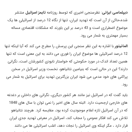
دیپلماسی ایرانی
: نظرسنجی اخیری که توسط روزنامه
تایمز اسرائیل
منتشر
شده،حاکی از آن است که تهدید ایران، تنها از نگاه 12 درصد از اسرائیلی ها یک
موضوع اضطراری است و 43 درصد بر این باورند که مشکلات اقتصادی مساله
بسیار مهمتری به شمار می رود.
المانیتور
با اشاره به این نظر سنجی این پرسش را مطرح می کند که آیا اینکه تنها
12 درصد اسرائیلی ها موضوع ایران را فوری می دانند به این معنی است که تنها
همین تعداد اندک در مورد حکومتی که خواستار نابودی کشورشان است، نگرانی
دارند؟ این در حالی است که بنیامین نتانیاهو، نخست وزیر اسرائیل در سخن
پراکنی های خود مدعی می شود ایران بزرگترین تهدید برای اسرائیل به شمار می
رود.
باید گفت که در اسرائیل نیز مانند هر کشور دیگری، نگرانی های داخلی بر دغدغه
های خارجی ارجحیت دارد. البته سال های اخیر را نمی توان با سال های 1848
که در آن اسرائیل تازه اعلام موجودیت کرده بود، مقایسه کرد. هرچند نتانیاهو
تلاش می کند افکار عمومی را مجاب کند، اسرائیل در معرض تهدید جدی ایران
قرار دارد ، مگر اینکه وی اسرائیل را نجات دهد، اغلب اسرائیلی ها می دانند