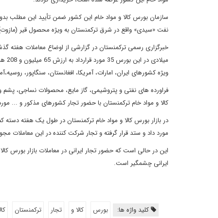
سازمان بورس کالا و مواد خام این کشور ضمن تأیید این مطلب بدون 
نفت «سیدی» واقع در شرق ترکمنستان به ویژه محصول قیر (مازوت) مارک «ام -1000» را خرید
خبرگزاری رسمی ترکمنستان در گزارشی از اوضاع معاملات هفته گذشته
ویژه کشورهای ایران، امارات، آمریکا، افغانستان، سنگاپور، روسیه،آ
فراورده‏ های نفتی و پتروشیمی، گاز مایع، محصولات نساجی، پشم و 
کالا و مواد خام ترکمنستان با حضور تجار کشورهای مذکور و ... مورد 
مورد داد و ستد قرار گرفته و تجار شرکت کننده در این معاملات مجوز 
این در حالی است که حضور تجار ایرانی در معاملات بازار بورس کال
ایرانی چشمگیر است.
کلید واژه ها:
بورس
کالا و
تجار
ترکمنستان
کال