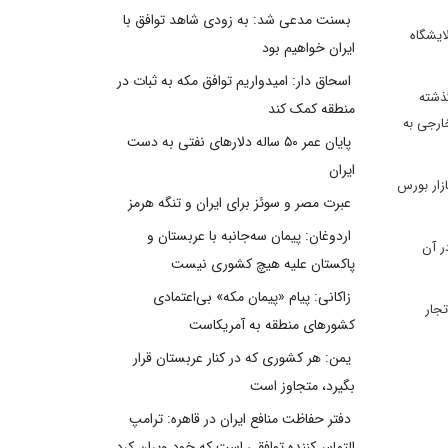
بسنت مدعی شد: به زودی شاهد توافق با
ایشگاه
ایران خواهیم بود
اسحاق دار: امیدواریم توافق مکه به ثبات در
گذشته
منطقه کمک کند
) توسط تجار خارجی به
پایان عمر ۵۰ ساله دلارهای نفتی به دست
ایران
زار بورس
عبرت مصر و سوئز برای ایران و تنگه هرمز
اردوغان: پیمان سه‌جانبه با عربستان و
ور در آن
پاکستان علیه هیچ کشوری نیست
زاکانی: پیام «پیمان مکه» بی‌اعتمادی
تجار
کشورهای منطقه به آمریکاست
یمن: هر کشوری که در کنار عربستان قرار
بگیرد، متجاوز است
دفتر حفاظت منافع ایران در قاهره: ترامپ
التماس‌کننده توافقی است که خود ویران کرد