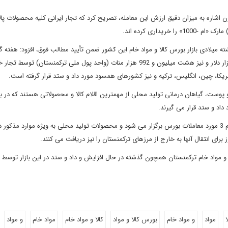
اشاره به میزان دقیق ارزش این معامله، تصریح کرد که تجار ایرانی کلیه محصولات پال
اری کرده‏ اند.
 میلادی بازار بورس کالا و مواد خام این کشور ضمن تأیید مطالب فوق، افزود: هفته 
میلادی در این بورس 35 مورد قرارداد به ارزش 65 میلیون و 208 هزار دلار و نیز هشت میلیون و 992 هزار منات (واحد پول ملی ترکمنستان
مریکا، چین، انگلیس، ترکیه و نیز کشورهای همسود مورد داد و ستد قرار گرفته‏ است.
پوست، گیاهان درمانی تولید محلی از مهمترین اقلام کالا و محصولاتی هستند که در با
داد و ستد قرار می‏ گیرند.
در بازار بورس کالا و مواد خام ترکمنستان در طول یک هفته دسته کم 3 مورد معاملات بورس برگزار می شود و محصولات تولید محلی به ویژه موارد مذک
برای انتقال آنها به خارج از مرزهای ترکمنستان را نیز دریافت می‏ کنند.
ا و مواد خام ترکمنستان همچون گذشته در حال افزایش و داد و ستد در این بازار توسط 
ا
مواد
و مواد خام
بورس کالا و مواد
کالا و مواد خام
مواد خام
و مواد