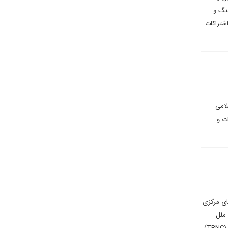
سنگ و
شتراکات
لامی
ات و
ای مرکزی
ی امنیت سازمان ملل