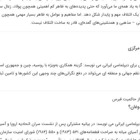
 به یاد همه‌ی ما می‌آورد که حتی پدیده‌های به ظاهر کم اهمیتی همچون پولاد، زغال 
د یک ائتلاف مهم و پایدار شکل دهد. اما مفاهیم و عوامل به ظاهر بسیار مهمی همچون ا
ی – مذهبی و همنشینی‌های گعده‌ای، قادر به ساخت ائتلاف نیست.
مرکزی
تی برای دیپلماسی ایرانی می نویسد: گزینه همکاری به‌ویژه با روسیه، چین و جمهوری اس
یر نظم جهانی و منطقه ای می‌تواند در دفع نگرانی‌های چند وجهی این کشورها و تامین ثب
ز حاکمیت قبرس
دوغان؟
یپلماسی ایرانی می نویسد: در بیانیه مشترکی پس از نشست سران اتحادیه اروپا و آسی
در سمرقند در ۴ آوریل، سه کشور آسیای میانه به صراحت قطعنامه‌های ۵۴۱ (۱۹۸۳) و ۵۵۰ (۱۹۸۴) شورا