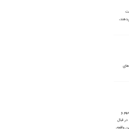
ست
‌دهند،
های
هم و
در قبال
ن واقعه،