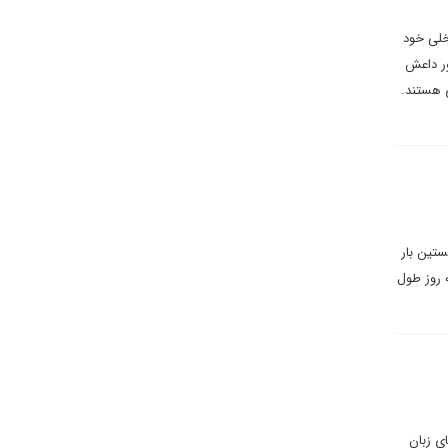
خلی خود
ور داعش
ی هستند.
ستین بار
 روز طول
ی زبان