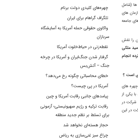
گذاری شده، بیش از 30 نفر از سران دولت ها (شامل
چهره‌های کلیدی دولت برنام
صادی، مدیران مهمترین سازمان های
تلگراف گراهام برای ایران
ترین اولویت های جامعه
واکاوی حقوقی حمله آمریکا به آسایشگاه
سربازان
ن را نقش
نقطه‌زنی در حیاط‌خلوت آمریکا
امید ملکی
ده انجام
گرفتار شدن جنگ‌ایران و آمریکا در چرخه
جنگ – آتش‌بس
ی است ؟
خطای محاسباتی چگونه رخ می‌دهد؟
آمریکا در پی چیست؟
رشد حضور چهره های
ا یکی از
پیامدهای جانبی رقابت آمریکا و چین
 شرکت در
رقابت ترکیه و رژیم صهیونیستی؛ آزمونی
ت در این
برای تسلط بر نظم جدید منطقه
حجاز هسته‌ای نخواهد شد
چراغ سبز غنی‌سازی به ریاض