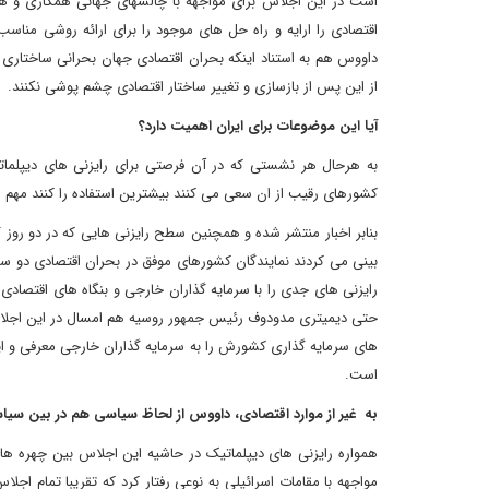
است در این اجلاس برای مواجهه با چالشهای جهانی همکاری و هما
اقتصادی را ارایه و راه حل های موجود را برای ارائه روشی منا
داووس هم به استناد اینکه بحران اقتصادی جهان بحرانی ساختاری
از این پس از بازسازی و تغییر ساختار اقتصادی چشم پوشی نکنند.
آیا این موضوعات برای ایران اهمیت دارد؟
به هرحال هر نشستی که در آن فرصتی برای رایزنی های دیپلما
کشورهای رقیب از ان سعی می کنند بیشترین استفاده را کنند مه
بنابر اخبار منتشر شده و همچنین سطح رایزنی هایی که در دو ر
بینی می کردند نمایندگان کشورهای موفق در بحران اقتصادی دو سال 
رایزنی های جدی را با سرمایه گذاران خارجی و بنگاه های اقتصادی م
حتی دیمیتری مدودوف رئیس جمهور روسیه هم امسال در این اجلا
های سرمایه گذاری کشورش را به سرمایه گذاران خارجی معرفی و این پ
است.
به غیر از موارد اقتصادی، داووس از لحاظ سیاسی هم در بین 
همواره رایزنی های دیپلماتیک در حاشیه این اجلاس بین چهره ها
مواجهه با مقامات اسرائیلی به نوعی رفتار کرد که تقریبا تمام اجل