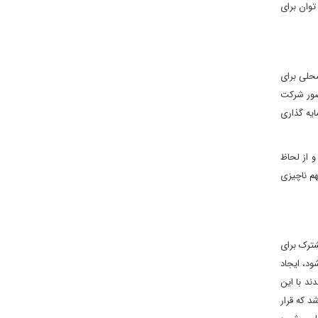
توان برای
حلی برای
ضور شرکت
یه گذاری
 از لحاظ
م ناچیزی
ترک برای
ود، ایجاد
د با این
 که قرار