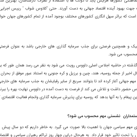
هنگی کشورها افزایش یابد تا دولت ها با استفاده از نظرات کارشناسان، بهترین مد
سب جهت بهبود آینده اقتصاد جهانی به دست آورند. حتی 'کلاوس شواب ' رییس اجرایی
 است که براثر سهل انگاری کشورهای مختلف بوجود آمده از تمام کشورهای جهان خواست
تیک و همچنین فرصتی برای جذب سرمایه گذاری های خارجی باشد به عنوان فرصتی
م محسوب می شود.
وز گذشته در حاشیه اجلاس اصلی داووس رویت می شود به نظر می رسد همان طور که 
اخیر از جمله روسیه، هند، چین و برزیل و کره جنوبی به استناد عبور موفق از بحران 
هم جهانی آغاز کرده اند تا بتوانند سریع از سایر رقبایشان به جذب سرمایه های خارجی 
س حضور داشت و تلاش می کند از فرصت به دست آمده در داووس نهایت بهره را ببرن
یغام را به آنها بدهد که روسیه برای پذیرش سرمایه گذاری وانجام فعالیت اقتصادی کام
سیاستمداران نشستی مهم محسوب می شود؟
ی مهم سیاسی جهان با اهمیت بالا صورت می گیرد. به خاطر داریم که دو سال پیش ار
اس را تحت تاثیر خود قرار داد. به هرحال دراین چهار روز تراکم رهبران سیاسی و اقتص