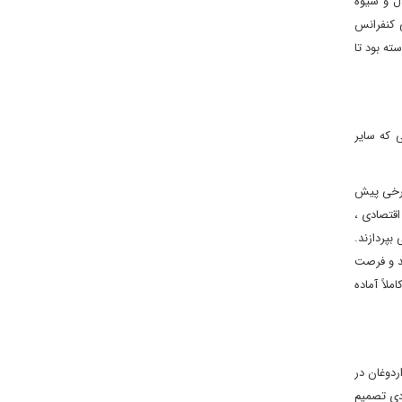
ل و شیوه
 کنفرانس
ه بود تا
 که سایر
برخی پیش
اقتصادی ،
بپردازند.
د و فرصت
لاً آماده
دوغان در
ادی تصمیم