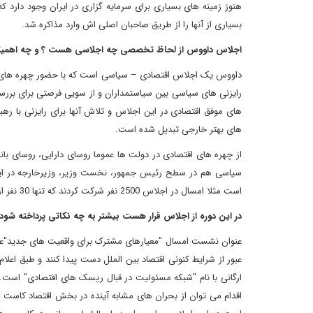
هنوز زمینه های بسیاری برای سرمایه گزاری در ایران وجود دارد ک
بسیاری از آنها را از طریق صاحبان اصلی اش وارد مذاکره شد.
اجلاس داووس از لحاظ تخصصی چه اجلاسی هست ؟ و چه اهمیتی
داووس یک اجلاس اقتصادی – سیاسی است که با حضور چهره های م
رایزنی های سیاسی بین سیاستمداران و از سویی فرصتی برای برر
های موفق اقتصادی در این اجلاس و تلاش آنها برای رایزنی با
های بهتر خارجی تبدیل شده است.
از چهره های اقتصادی در دولت ها عموما روسای دارایی، روسای ب
سیاسی هم در سطح رئیس جمهور، نخست وزیر، وزیرخارجه در این
است مثلا امسال در اجلاس 2500 نفر شرکت کردند که تنها 30 نفر از رهبران عالی رتبه سیاسی در میان آنان بودند.
در این دوره از اجلاس قرار هست بیشتر به چه نکاتی پرداخته شود 
عنوان نشست امسال "معیارهای مشترک برای واقعیت های جدید"عنوا
عبور از شرایط کنونی اقتصاد بین الملل دست پیدا کنند و طبق اعلا
ارگانی با نام "شبکه مسئولیت در قبال ریسک های اقتصادی" است.
اقدام می توان از بحران های مشابه آینده در بخش اقتصاد کاست 