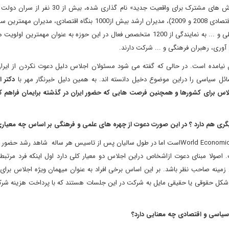
درنشست سالیانه مجمع جهانی اقتصاد 2011 که تحت عنوان «ارزش های مشترک برای واقعیت جدید» نام 
سران کشورهای گروه 20 و سایر کشورهای کلیدی درگیر در بحران اقتصادی 2008 و 2009)، مدیران ارشد بیش از1000 بنگاه اقت
بین المللی، روسای72 انجمن متولی تغییرات اقلیمی، زیست محیطی و ... به نمایندگی از 1200 متخصص فعال در این حوزه به عنوان مهم
آوری، رهبران فرهنگی و ... شرکت دارند.
ل نیامده است. در حالی که گفته می شود مسئولان اجلاس دلیل دعوت نکردن از ایرا
سائل سیاسی را دراین موضوع دخیل دانسته اند. به همین دلیل خبرنگار مهر با
دکتر 
اس برای کشورها و همچنین فرصت هایی که حضور ایران در گذشته برایمان فراهم کر
ری هم دارد ؟ در این صورت دعوت از چهره های علمی و فرهنگی بر اساس چه معیار
اجلاس داووس با اینکه نام رسمی آن مجمع جهانی اقتصاد World Economic Forumاست اما در طول سالیان پس از تاسیس هر ساله شاهد 
ولا مبنای دعوت ازاشخاص دراین اجلاس دو معیار کلی دارد اول اینکه فرد مرتبط ب
زمینه صاحب نظر باشد. بر این اساس برخی افراد به عنوان میهمان ویژه اجلاس برای
کل حقوقی یا حقیقی مایل به شرکت در این جلسات هستند که با پرداخت هزینه شرک
یاسی و اقتصادی چه معنایی دارد؟