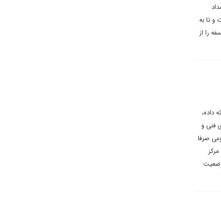
داد
 تا‌ به
ه را از
ئه داده،
های فنی و
عی صرفا
مرکز
 وضعیت