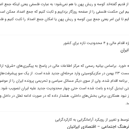
دیم گفته‌اند‌ کوسه و ریش پهن با هم نمی‌شود؛ به عبارت فلسفی یعنی اینکه جمع اض
 این حکمت فلسفی را از صفحه روزگار بزداییم و ثابت کنیم که جمع اضداد ممکن است و
یم تا این امر یعنی جمع بین کوسه و ریش پهن‌ یا امکان جمع اضداد را ثابت کنیم و فلسف
 محدودیت تازه برای کشور
 در FATF به در بسته خورد. بر‌اساس بیانیه رسمی که مرکز اطلاعات مالی در پاسخ به پیگیری‌های «شرق» ارا
پرونده ایران در FATF پس از نشست ۲۳ بهمن در مکزیکوسیتی وارد مرحله‌ای جدید شده است. از یک سو پیشرفت‌
امه اقدام شده، ولی از سوی دیگر مسائل سیاسی و تحریمی پرونده ایران را از موضو
یتی تبدیل کرده و باعث شده است حتی چهار محدودیت‌ جدید علیه ایران تصویب شود. 
از نبود همکاری برخی بخش‌های داخلی، هشدار داده که در صورت ادامه تعلل در داخل
د.
و تغییر از رویکرد آرامانگرایی به کارکردگرایی
فرهنگ اجتماعی – اقتصادی ایرانیان