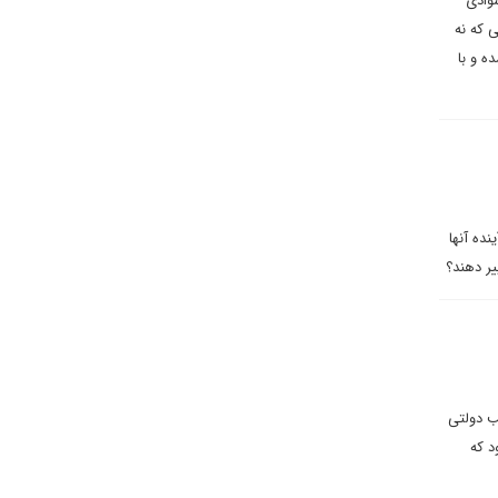
وادی
 که نه
ه و با
نده آنها
یر دهند؟
ب دولتی
د که