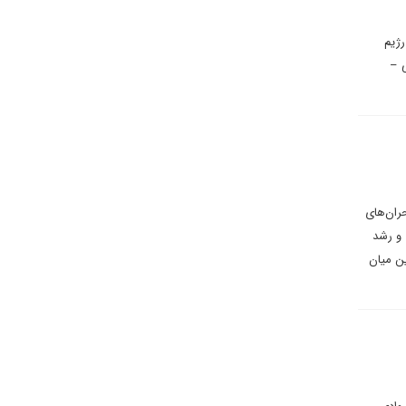
رژیم
ی –
ران‌های
 و رشد
 در این میان