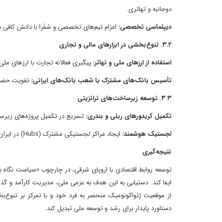
دوجانبه و تهاتری.
دیپلماسی تخصصی:
اعزام تیم‌های تخصصی و سُفَرا با دانش کافی
۳.۲. تنوع‌بخشی در ابزارهای مالی و تجاری
استفاده از ارزهای ملی و تهاتر:
پیگیری فعالانه تجارت با ارزهای ملی 
تأسیس بانک‌های مشترک یا شعب بانک‌های ایرانی:
تقویت حضور 
۳.۳. توسعه زیرساخت‌های ترانزیتی
تکمیل کریدورهای ریلی و بندری:
تسریع در تکمیل پروژه‌های زیرسا
لجستیک هوشمند:
ایجاد مراکز لجستیکی مشترک (Hubs) در ایران و کشورهای اروپای شرقی برای مدیریت کارآمدتر فرآیندهای گمرکی و انبارداری.
نتیجه‌گیری
توسعه روابط اقتصادی با اروپای شرقی، در چارچوب «سیاست نگاه به
ایفا کند. دستیابی به این هدف به عزمی ملی، مدیریت کارآمد و گذا
از موقعیت ژئواکونومیک منحصر به فرد خود و با تمرکز بر تنوع
دستاورد پایدار برای رشد و توسعه ملی تبدیل کند.