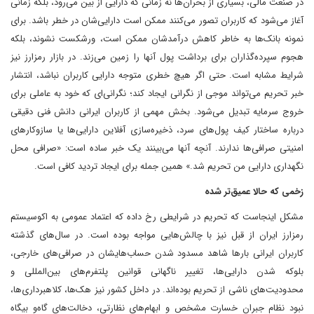
در صنعت مالی، بسیاری از بحران‌ها نه زمانی که دارایی از بین می‌رود، بلکه زمانی
آغاز می‌شود که کاربران تصور می‌کنند ممکن است دارایی‌شان در خطر باشد. برای
نمونه بانک‌ها به خاطر کاهش درآمدشان ممکن است، ورشکست نشوند، بلکه
هجوم سپرده‌گذاران برای برداشت پول آنها را زمین می‌زند. در بازار رمزارز نیز
شرایط مشابه است. حتی اگر هیچ خطری متوجه دارایی کاربران نباشد، انتشار
خبر تحریم می‌تواند موجی از نگرانی ایجاد کند؛ نگرانی‌ای که خود به عاملی برای
خروج سرمایه تبدیل می‌شود. بخش مهمی از کاربران ایرانی دانش فنی دقیقی
درباره ساختار کیف پول‌های سرد، ذخیره‌سازی آفلاین دارایی‌ها یا سازوکارهای
امنیتی صرافی‌ها ندارند. آنچه آنها می‌بینند یک خبر ساده است: «صرافی محل
نگهداری دارایی من تحریم شد.» همین جمله برای ایجاد تردید کافی است.
زخمی که حالا عمیق‌تر شده
مشکل اینجاست که تحریم در شرایطی رخ داده که اعتماد عمومی به اکوسیستم
رمزارز ایران از قبل نیز با چالش‌هایی مواجه بوده است. در سال‌های گذشته
کاربران ایرانی بارها شاهد مسدود شدن حساب‌هایشان در صرافی‌های خارجی،
بلوکه شدن دارایی‌ها، تغییر ناگهانی قوانین پلتفرم‌های بین‌المللی و
محدودیت‌های ناشی از تحریم بوده‌اند. در داخل کشور نیز هک‌ها، کلاهبرداری‌ها،
نبود نظام جبران خسارت مشخص و ابهام‌های نظارتی، دخالت‌های گاه‌و بیگاه