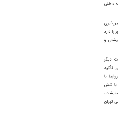
ت داخلی
یرپذیری
را دارد
یشتی و
ت دیگر
ی تأکید
وابط با
ودی اصطلاحا «دیگر زیر پای ایران سفت است». البته این تحلیلگر با ارزیابی وضعیت سه هفته اخیر از شروع سال ۱۴۰۲ با شش
، معیشت،
ی تهران