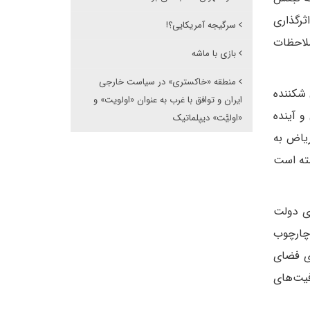
ثرگذاری
سرگیجه آمریکایی؟!
ملاحظات
بازی با ماشه
منطقه «خاکستری» در سیاست خارجی
 شکننده
ایران و توافق با غرب به عنوان «اولویت» و
و آینده
«اولیَّت» دیپلماتیک
ریاض به
سته است
ای دولت
 چارچوب
ری فضای
فیت‌های