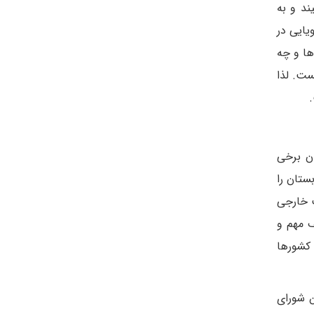
ند و به
 و پویایی در
ها و چه
ست. لذا
ن برخی
ستان را
ت خارجی
ف مهم و
 کشورها
ن شورای