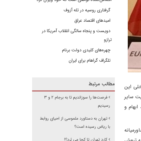
گرفتاری روسیه در تله آزوف
امیدهای اقتصاد عراق
دویست و پنجاه سالگی انقلاب آمریکا در
ترازو
چهره‌های کلیدی دولت برنام
تلگراف گراهام برای ایران
مطالب مرتبط
خلی این
یت سایر
فرصت‌ها را سوزاندیم تا به برجام ۲ و ۳
رسیدیم
ابهام و
تهران به دستاورد ملموسی از احیای روابط
با ریاض رسیده است؟
ورمیانه
به تبعش
کارد تهران تا کجا می بُرد؟!