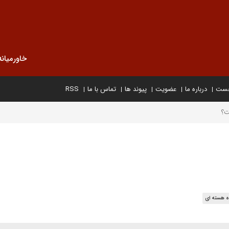
خاورمیانه
خست
درباره ما
عضویت
پیوند ها
تماس با ما
RSS
ت؟
ه هسته ای