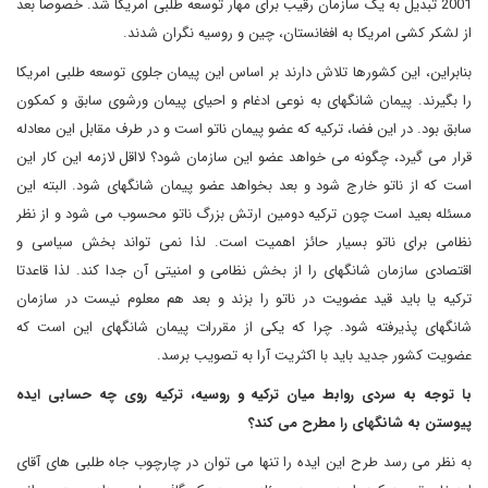
2001 تبدیل به یک سازمان رقیب برای مهار توسعه طلبی امریکا شد. خصوصا بعد
از لشکر کشی امریکا به افغانستان، چین و روسیه نگران شدند.
بنابراین، این کشورها تلاش دارند بر اساس این پیمان جلوی توسعه طلبی امریکا
را بگیرند. پیمان شانگهای به نوعی ادغام و احیای پیمان ورشوی سابق و کمکون
سابق بود. در این فضا، ترکیه که عضو پیمان ناتو است و در طرف مقابل این معادله
قرار می گیرد، چگونه می خواهد عضو این سازمان شود؟ لااقل لازمه این کار این
است که از ناتو خارج شود و بعد بخواهد عضو پیمان شانگهای شود. البته این
مسئله بعید است چون ترکیه دومین ارتش بزرگ ناتو محسوب می شود و از نظر
نظامی برای ناتو بسیار حائز اهمیت است. لذا نمی تواند بخش سیاسی و
اقتصادی سازمان شانگهای را از بخش نظامی و امنیتی آن جدا کند. لذا قاعدتا
ترکیه یا باید قید عضویت در ناتو را بزند و بعد هم معلوم نیست در سازمان
شانگهای پذیرفته شود. چرا که یکی از مقررات پیمان شانگهای این است که
عضویت کشور جدید باید با اکثریت آرا به تصویب برسد.
با توجه به سردی روابط میان ترکیه و روسیه، ترکیه روی چه حسابی ایده
پیوستن به شانگهای را مطرح می کند؟
به نظر می رسد طرح این ایده را تنها می توان در چارچوب جاه طلبی های آقای