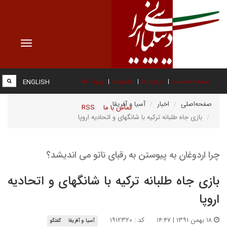
Toggle
vigation
صفحه نخست
درباره ما
عضویت
پیوند ها
ENGLISH
صفحه‌اصلی
اخبار
آسیا و آفریقا
تماس با ما
RSS
بازی جاه طلبانه ترکیه با شانگهای و اتحادیه اروپا
چرا اردوغان به پیوستن به رقبای ناتو می اندیشد؟
بازی جاه طلبانه ترکیه با شانگهای و اتحادیه
اروپا
۱۸ بهمن ۱۳۹۱ | ۱۴:۴۷
کد : ۱۹۱۲۳۲۰
آسیا و آفریقا
گفتگو