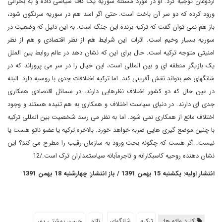
اردوغان توجیه کرد. او در مورد مسئله سوریه یک گاف سیاسی داده و به بحرانی
ورود کرده که دو سر آن باخت است. حتی اگر اسد هم در سوریه سرنگون شود،
باز هم نمی توان گفت که ترکیه برنده این جنگ است. به این دلیل که وضعیت در
سوریه بسیار وخیم است. اثرات این شرایط هم از نظر اقتصادی و هم از نظر
امنیتی متوجه ترکیه است. حال برای این که نشان دهد در عالم روابط بین الملل
یک بازیگر منطقه ای و بین المللی است، این خیال را در سر می پروراند که در
شانگهای هم بتواند نقش آفرینی کند. اما ترکیه اختلافات جدی با روسیه دارد. البته
در عین حال که دو کشور اختلاف نظرهایی دارند، در مسائل اقتصادی همکاری
جدی ای دارند. در دنیای سیاست اختلاف و همکاری به هم تنیده هستند و وجود
اختلاف مانع از همکاری نمی شود. اما به نظر می رسد شخصیت بین المللی ترکیه
با چنین موضع گیری هایی ضربه خواهد خورد. بالاخره ترکیه یا عضو ناتو هست یا
نیست. اگر هست که چگونه بحث ورود به سازمان رقیب را مطرح می کند؟ این
نشان دهنده روحیه کاسبکارانه و تاجرمآبانه سیاستمداران ترک است./12
انتشار اولیه: یکشنبه 15 بهمن 1391 / باز انتشار: چهارشنبه 18 بهمن 1391
کلید واژه ها:
ترکیه
شانگهای
ناتو
حسن بهشتي پور