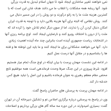
نمی خواهند تغییر ساختاری ایجاد شود تا جهان اسلام تبدیل به قدرت بزرگی
شود. آنها ریشه همه مشکلات را انقلاب ما می دانند هدف شان این است که با
کمترین هزینه ملت ما را به زانو درآورند و دو روش را در این مسیر دنبال می
کنند. روش نظامی که البته برای آنها هزینه بالایی دارد و با توجه به قدرت ایران
امکان دنبال کردن آن را ندارند، اما از سوی دیگر تمام تلاش خود را کرده اند که
ملت را از درون با اختلاف روبرو کنند و نارضایتی ایجاد کنند. اوج برنامه ریزی آنها
در انتخابات ریاست جمهوری آینده است بنابراین چند ماه آینده اهمیت زیادی
دارد. آنها می خواهند مشکلاتی برای ما ایجاد کنند و ما باید این توطئه ها و فتنه
ها را بشناسیم و در مقابل آنها درست عمل کنیم.
در ادامه این نشست مهمان پرست با بیان اینکه در اوج جنگ تمام عیار هستیم
افزود: شرط پیروزی در این جنگ صرفا وحدت فرماندهی است همه موظفیم تابع
محض مقام معظم رهبری به عنوان فرمانده باشیم و این اصل را نباید هیچ کس
خدشه دار کند.
در ادامه مهمان پرست به پرسش های حاضران پاسخ گفت.
وی در پاسخ به پرسشی درباره برگزاری اجلاس نم و تشکیل دبیرخانه آن در تهران
گفت: بسیاری امیدوارند در این دوره سه ساله گام های بزرگی برداریم و اصلاحات