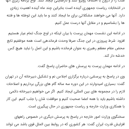
ملت را از درون با اختلاف روبرو کنند و نارضایتی ایجاد کنند. اوج برنامه ریزی آنها
در انتخابات ریاست جمهوری آینده است بنابراین چند ماه آینده اهمیت زیادی
دارد. آنها می خواهند مشکلاتی برای ما ایجاد کنند و ما باید این توطئه ها و فتنه
ها را بشناسیم و در مقابل آنها درست عمل کنیم.
در ادامه این نشست مهمان پرست با بیان اینکه در اوج جنگ تمام عیار هستیم
افزود: شرط پیروزی در این جنگ صرفا وحدت فرماندهی است همه موظفیم تابع
محض مقام معظم رهبری به عنوان فرمانده باشیم و این اصل را نباید هیچ کس
خدشه دار کند.
در ادامه مهمان پرست به پرسش های حاضران پاسخ گفت.
وی در پاسخ به پرسشی درباره برگزاری اجلاس نم و تشکیل دبیرخانه آن در تهران
گفت: بسیاری امیدوارند در این دوره سه ساله گام های بزرگی برداریم و اصلاحات
لازم را در مجموعه های بین المللی ایجاد کنیم. اگر می خواهیم دبیرخانه دائمی
داشته باشیم باید با همه اعضا صحبت کنیم و موافقت شان را جلب کنیم. این کار
با همکاری وزارت خارجه و ریاست جمهوری در حال پیگیری است.
سخنگوی وزارت امور خارجه در پاسخ به پرسش دیگری در خصوص راههای
افزایش قدرت ایران گفت: هر کشوری که در روابط بین الملل قوی باشد می تواند