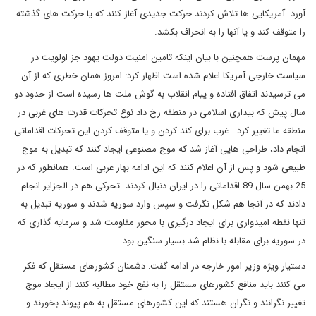
آورد. آمریکایی ها تلاش کردند حرکت جدیدی آغاز کنند که یا حرکت های گذشته
را متوقف کند و یا آنها را به انحراف بکشد.
مهمان پرست همچنین با بیان اینکه تامین امنیت دولت یهود جز اولویت در
سیاست خارجی آمریکا اعلام شده است اظهار کرد: امروز همان خطری که از آن
می ترسیدند اتفاق افتاده و پیام انقلاب به گوش ملت ها رسیده است از حدود دو
سال پیش که بیداری اسلامی در منطقه رخ داد نوع تحرکات قدرت های غربی در
منطقه ما تغییر کرد . غرب برای کند کردن و یا متوقف کردن این تحرکات اقداماتی
انجام داد، طراحی هایی آغاز شد که موج مصنوعی ایجاد کنند که تبدیل به موج
طبیعی شود و پس از آن اعلام کنند که این ادامه بهار عربی است. همانطور که در
25 بهمن سال 89 اقداماتی را در ایران دنبال کردند. تحرکی هم در الجزایر انجام
دادند که در آنجا هم شکل نگرفت و سپس وارد سوریه شدند و سوریه تبدیل به
تنها نقطه امیدواری برای ایجاد درگیری با محور مقاومت شد و سرمایه گذاری که
در سوریه برای مقابله با نظام شد بسیار سنگین بود.
دستیار ویژه وزیر امور خارجه در ادامه گفت: دشمنان کشورهای مستقل که فکر
می کنند باید منافع کشورهای مستقل را به نفع خود مطالبه کنند از ایجاد موج
تغییر نگرانند و نگران هستند که این کشورهای مستقل به هم پیوند بخورند و