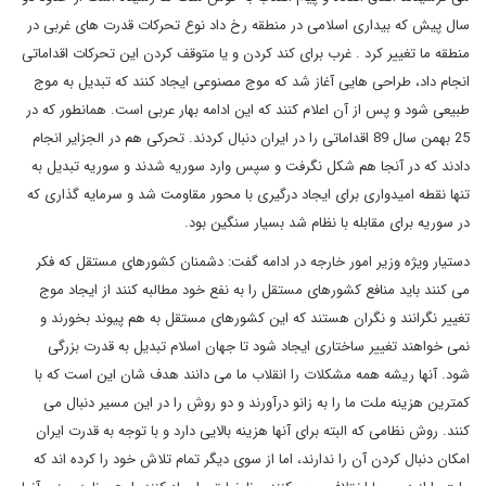
سال پیش که بیداری اسلامی در منطقه رخ داد نوع تحرکات قدرت های غربی در
منطقه ما تغییر کرد . غرب برای کند کردن و یا متوقف کردن این تحرکات اقداماتی
انجام داد، طراحی هایی آغاز شد که موج مصنوعی ایجاد کنند که تبدیل به موج
طبیعی شود و پس از آن اعلام کنند که این ادامه بهار عربی است. همانطور که در
25 بهمن سال 89 اقداماتی را در ایران دنبال کردند. تحرکی هم در الجزایر انجام
دادند که در آنجا هم شکل نگرفت و سپس وارد سوریه شدند و سوریه تبدیل به
تنها نقطه امیدواری برای ایجاد درگیری با محور مقاومت شد و سرمایه گذاری که
در سوریه برای مقابله با نظام شد بسیار سنگین بود.
دستیار ویژه وزیر امور خارجه در ادامه گفت: دشمنان کشورهای مستقل که فکر
می کنند باید منافع کشورهای مستقل را به نفع خود مطالبه کنند از ایجاد موج
تغییر نگرانند و نگران هستند که این کشورهای مستقل به هم پیوند بخورند و
نمی خواهند تغییر ساختاری ایجاد شود تا جهان اسلام تبدیل به قدرت بزرگی
شود. آنها ریشه همه مشکلات را انقلاب ما می دانند هدف شان این است که با
کمترین هزینه ملت ما را به زانو درآورند و دو روش را در این مسیر دنبال می
کنند. روش نظامی که البته برای آنها هزینه بالایی دارد و با توجه به قدرت ایران
امکان دنبال کردن آن را ندارند، اما از سوی دیگر تمام تلاش خود را کرده اند که