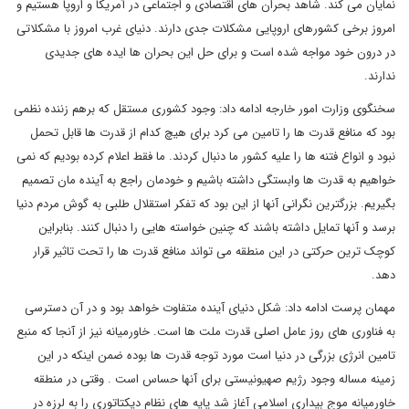
نمایان می کند. شاهد بحران های اقتصادی و اجتماعی در آمریکا و اروپا هستیم و
امروز برخی کشورهای اروپایی مشکلات جدی دارند. دنیای غرب امروز با مشکلاتی
در درون خود مواجه شده است و برای حل این بحران ها ایده های جدیدی
ندارند.
سخنگوی وزارت امور خارجه ادامه داد: وجود کشوری مستقل که برهم زننده نظمی
بود که منافع قدرت ها را تامین می کرد برای هیچ کدام از قدرت ها قابل تحمل
نبود و انواع فتنه ها را علیه کشور ما دنبال کردند. ما فقط اعلام کرده بودیم که نمی
خواهیم به قدرت ها وابستگی داشته باشیم و خودمان راجع به آینده مان تصمیم
بگیریم. بزرگترین نگرانی آنها از این بود که تفکر استقلال طلبی به گوش مردم دنیا
برسد و آنها تمایل داشته باشند که چنین خواسته هایی را دنبال کنند. بنابراین
کوچک ترین حرکتی در این منطقه می تواند منافع قدرت ها را تحت تاثیر قرار
دهد.
مهمان پرست ادامه داد: شکل دنیای آینده متفاوت خواهد بود و در آن دسترسی
به فناوری های روز عامل اصلی قدرت ملت ها است. خاورمیانه نیز از آنجا که منبع
تامین انرژی بزرگی در دنیا است مورد توجه قدرت ها بوده ضمن اینکه در این
زمینه مساله وجود رژیم صهیونیستی برای آنها حساس است . وقتی در منطقه
خاورمیانه موج بیداری اسلامی آغاز شد پایه های نظام دیکتاتوری را به لرزه در