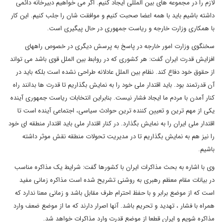
لازم را در مجموعه های بین المللی ایجاد کنیم. اگر می خواهیم دبیرخانه دائمی
داشته باشیم باید با همه اعضا صحبت کنیم و موافقت شان را جلب کنیم. این کار
با همکاری وزارت خارجه و ریاست جمهوری در حال پیگیری است.
سخنگوی وزارت امور خارجه در پاسخ به پرسش دیگری در خصوص راههای
افزایش قدرت ایران گفت: هر کشوری که در روابط بین الملل قوی باشد می تواند
از حقوق خود دفاع کند. نظام بین الملل عادلانه طراحی نشده است بلکه باید در
آن قدرتمند بود. باید اقتدار ملی خود را به نمایش بگذاریم تا قدرت ها بدانند راه
کنار آمدن با مردم ما ایجاد فشار نیست. بنابراین انتخابات ریاست جمهوری آینده
یکی از مهم ترین و تعیین کننده ترین حوادث سیاسی، اجتماعی آینده است تا
اقتدار ملی ایران را به نمایش بگذارد. در کنار اقتدار ملی باید اقتدار منطقه ای خود
را نیز هم به نمایش بگذاریم تا در مدیریت تحولات منطقه نقش موثر داشته
باشیم.
وی با اشاره به بحث مذاکرات ایران با کشورها گفت: شرایط یک مذاکره مناسب
در بیانات مقام معظم رهبری به روشنی تشریح شده است مذاکره زمانی مفید
است که از موضع برابر و با حفظ احترام طرف مقابل باشد و زمانی معنا ندارد که
همراه با فشار ، تهدید و تحریم باشد. آنها اصرار دارند که ما از موضع ضعف وارد
مذاکره شویم و ایران قطعا از موضع قدرت وارد مذاکرات خواهد شد.