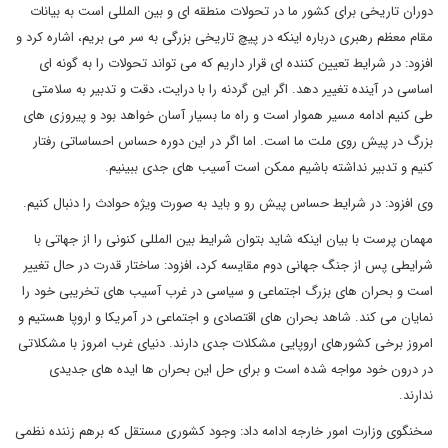
دوران تاریخی برای کشور ما در تحولات منطقه ای و بین المللی است به بیانات
مقام معظم رهبری درباره اینکه در پیچ تاریخی بزرگی به سر می بریم، اشاره کرد و
افزود: در شرایط تعیین کننده ای قرار داریم که می تواند تحولات را به گونه ای
اساسی در آینده تغییر دهد. اگر این گردنه را با درایت، دقت و تدبیر به سلامتی
طی کنیم ادامه مسیر هموار است و راه ما بسیار آسان خواهد بود و پیروزی های
بزرگ در پیش روی ملت ما است. اما اگر در این دوره حساس احساساتی رفتار
کنیم و تدبیر نداشته باشیم ممکن است آسیب های جدی ببینیم.
وی افزود: در شرایط حساس پیش رو و باید به صورت ویژه حوادث را دنبال کنیم.
مهمان پرست با بیان اینکه شاید بتوان شرایط بین المللی کنونی را از جهاتی با
شرایطی پس از جنگ جهانی دوم مقایسه کرد، افزود: ساختار قدرت در حال تغییر
است و بحران های بزرگ اجتماعی و سیاسی در غرب آسیب های تخریبی خود را
نمایان می کند. شاهد بحران های اقتصادی و اجتماعی در آمریکا و اروپا هستیم و
امروز برخی کشورهای اروپایی مشکلات جدی دارند. دنیای غرب امروز با مشکلاتی
در درون خود مواجه شده است و برای حل این بحران ها ایده های جدیدی
ندارند.
سخنگوی وزارت امور خارجه ادامه داد: وجود کشوری مستقل که برهم زننده نظمی