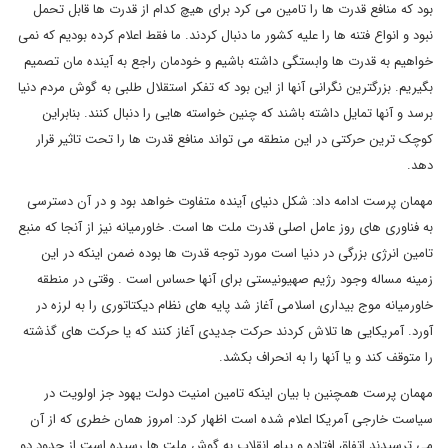
بود که منافع قدرت ها را تامین می کرد برای هیچ کدام از قدرت ها قابل تحمل
نبود و انواع فتنه ها را علیه کشور ما دنبال کردند. ما فقط اعلام کرده بودیم که نمی
خواهیم به قدرت ها وابستگی داشته باشیم و خودمان راجع به آینده مان تصمیم
بگیریم. بزرگترین نگرانی آنها از این بود که تفکر استقلال طلبی به گوش مردم دنیا
برسد و آنها تمایل داشته باشند که چنین خواسته هایی را دنبال کنند. بنابراین
کوچک ترین حرکتی در این منطقه می تواند منافع قدرت ها را تحت تاثیر قرار
دهد.
مهمان پرست ادامه داد: شکل دنیای آینده متفاوت خواهد بود و در آن دسترسی
به فناوری های روز عامل اصلی قدرت ملت ها است. خاورمیانه نیز از آنجا که منبع
تامین انرژی بزرگی در دنیا است مورد توجه قدرت ها بوده ضمن اینکه در این
زمینه مساله وجود رژیم صهیونیستی برای آنها حساس است . وقتی در منطقه
خاورمیانه موج بیداری اسلامی آغاز شد پایه های نظام دیکتاتوری را به لرزه در
آورد. آمریکایی ها تلاش کردند حرکت جدیدی آغاز کنند که یا حرکت های گذشته
را متوقف کند و یا آنها را به انحراف بکشد.
مهمان پرست همچنین با بیان اینکه تامین امنیت دولت یهود جز اولویت در
سیاست خارجی آمریکا اعلام شده است اظهار کرد: امروز همان خطری که از آن
می ترسیدند اتفاق افتاده و پیام انقلاب به گوش ملت ها رسیده است از حدود دو