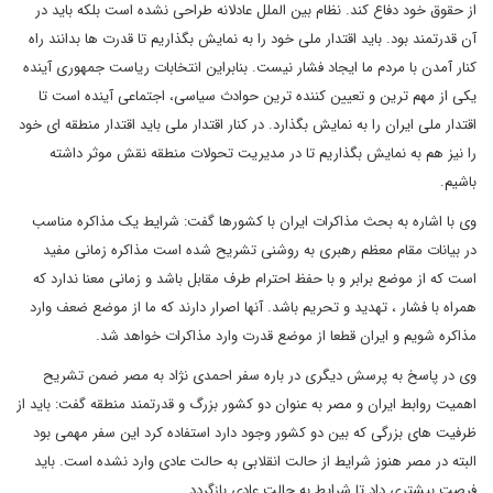
از حقوق خود دفاع کند. نظام بین الملل عادلانه طراحی نشده است بلکه باید در
آن قدرتمند بود. باید اقتدار ملی خود را به نمایش بگذاریم تا قدرت ها بدانند راه
کنار آمدن با مردم ما ایجاد فشار نیست. بنابراین انتخابات ریاست جمهوری آینده
یکی از مهم ترین و تعیین کننده ترین حوادث سیاسی، اجتماعی آینده است تا
اقتدار ملی ایران را به نمایش بگذارد. در کنار اقتدار ملی باید اقتدار منطقه ای خود
را نیز هم به نمایش بگذاریم تا در مدیریت تحولات منطقه نقش موثر داشته
باشیم.
وی با اشاره به بحث مذاکرات ایران با کشورها گفت: شرایط یک مذاکره مناسب
در بیانات مقام معظم رهبری به روشنی تشریح شده است مذاکره زمانی مفید
است که از موضع برابر و با حفظ احترام طرف مقابل باشد و زمانی معنا ندارد که
همراه با فشار ، تهدید و تحریم باشد. آنها اصرار دارند که ما از موضع ضعف وارد
مذاکره شویم و ایران قطعا از موضع قدرت وارد مذاکرات خواهد شد.
وی در پاسخ به پرسش دیگری در باره سفر احمدی نژاد به مصر ضمن تشریح
اهمیت روابط ایران و مصر به عنوان دو کشور بزرگ و قدرتمند منطقه گفت: باید از
ظرفیت های بزرگی که بین دو کشور وجود دارد استفاده کرد این سفر مهمی بود
البته در مصر هنوز شرایط از حالت انقلابی به حالت عادی وارد نشده است. باید
فرصت بیشتری داد تا شرایط به حالت عادی بازگردد.