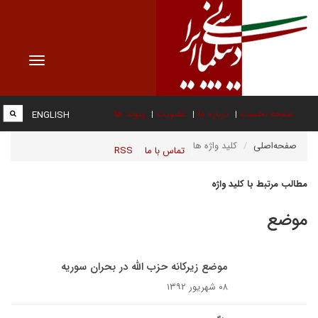
Toggle
vigation
صفحه نخست
درباره ما
عضویت
پیوند ها
ENGLISH
صفحه‌اصلی
کلید واژه ها
تماس با ما
RSS
مطالب مرتبط با کلید واژه
موضع
موضع زیرکانه حزب الله در بحران سوریه
۰۸ شهریور ۱۳۹۲