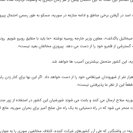
اسد در گرفتن برخی مناطق و ادامه منازعه در سوریه، مسکو به طور رسمی احتمال پیر
میخائیل باگدانف»، معاون وزیر خارجه روسیه نوشته: «ما باید با حقایق روبرو شویم. رون
 گسترشی از قلمرو خود را از دست می دهد. پیروزی مخالفان بعید نیست».
سوریه، این کشور متحمل بیشترین آسیب ها خواهد شد.
ر نفر از شهروندان غیرنظامی خود را از دست خواهد داد. اگر این بها برای کنار زدن ر
قطعاً این از نظر ما پذیرفتنی نیست».
ه سوریه سلاح ارسال می کنند و باعث می شوند شورشیان این کشور در استفاده از زور جد
نت منحر می شود که در راه دستیابی به یک راه حل صلح آمیز برای بحران سوریه، مانع ا
ه» در واشنگتن که طی آن کشورهای شرکت کننده، ائتلاف مخالفین سوری را به عنوان ن