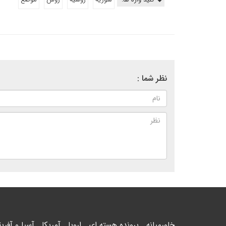
نظر شما :
خاورمیانه
پرونده هسته ای
اروپا
آمریکا
آسیا و آفریق