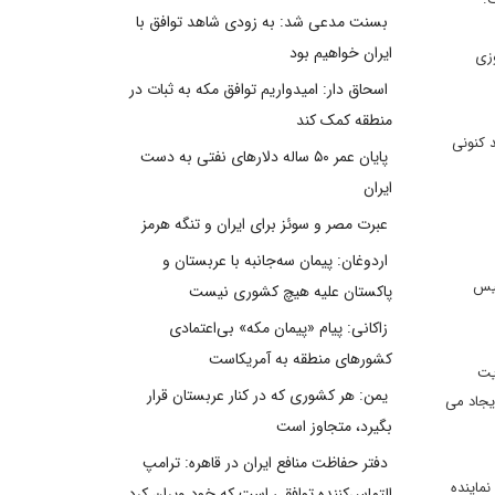
بسنت مدعی شد: به زودی شاهد توافق با
ایران خواهیم بود
وزی
اسحاق دار: امیدواریم توافق مکه به ثبات در
منطقه کمک کند
د کنونی
پایان عمر ۵۰ ساله دلارهای نفتی به دست
ایران
عبرت مصر و سوئز برای ایران و تنگه هرمز
اردوغان: پیمان سه‌جانبه با عربستان و
ئیس
پاکستان علیه هیچ کشوری نیست
زاکانی: پیام «پیمان مکه» بی‌اعتمادی
کشورهای منطقه به آمریکاست
یت
یمن: هر کشوری که در کنار عربستان قرار
یجاد می
بگیرد، متجاوز است
دفتر حفاظت منافع ایران در قاهره: ترامپ
ماینده
التماس‌کننده توافقی است که خود ویران کرد