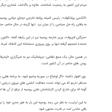
مردم این کشور به رسمیت شناختند، علاوه بر باگدانف، شماری دیگر 
«آلکسی روشکوف»، رئیس کمیته روابط خارجی دومای دولتی روسیه م
به یافتن راه حل سیاسی را از میان برد. تنها گزینه در حال حاضر، 
«سرگئی لاوروف»، وزیر خارجه روسیه نیز در این رابطه گفته: «اکنون 
متحده تصمیم گرفته تنها بر روی پیروزی مسلحانه این ائتلاف شرط ب
در همین حال، یک منبع نظامی- دیپلماتیک نیز به خبرگزاری «اینت
روس های حاضر در آن کشور است.
وی اظهار داشته: «اگر اوضاع در سوریه وخیم شود، ما برنامه هایی ب
مدنظر داریم که می تواند تحت حفاظت کشتی های نیروی دریایی انجا
گونه که برای خارج کردن کارشناسان نفتی روسیه از عراق از آن ها ا
به این ترتیب، به نظر می رسد روسیه این بار به طور جدی خود را ب
باقی ماندن اسد در قدرت منتهی شود.