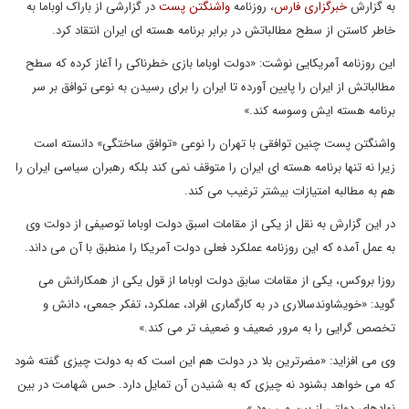
به گزارش
خبرگزاری فارس
، روزنامه
واشنگتن پست
در گزارشی از باراک اوباما به
خاطر کاستن از سطح مطالباتش در برابر برنامه هسته ای ایران انتقاد کرد.
این روزنامه آمریکایی نوشت: «دولت اوباما بازی خطرناکی را آغاز کرده که سطح
مطالباتش از ایران را پایین آورده تا ایران را برای رسیدن به نوعی توافق بر سر
برنامه هسته ایش وسوسه کند.»
واشنگتن پست چنین توافقی با تهران را نوعی «توافق ساختگی» دانسته است
زیرا نه تنها برنامه هسته ای ایران را متوقف نمی کند بلکه رهبران سیاسی ایران را
هم به مطالبه امتیازات بیشتر ترغیب می کند.
در این گزارش به نقل از یکی از مقامات اسبق دولت اوباما توصیفی از دولت وی
به عمل آمده که این روزنامه عملکرد فعلی دولت آمریکا را منطبق با آن می داند.
روزا بروکس، یکی از مقامات سابق دولت اوباما از قول یکی از همکارانش می
گوید: «خویشاوندسالاری در به کارگماری افراد، عملکرد، تفکر جمعی، دانش و
تخصص گرایی را به مرور ضعیف و ضعیف تر می کند.»
وی می افزاید: «مضرترین بلا در دولت هم این است که به دولت چیزی گفته شود
که می خواهد بشنود نه چیزی که به شنیدن آن تمایل دارد. حس شهامت در بین
نهادهای دولتی از بین می رود.»