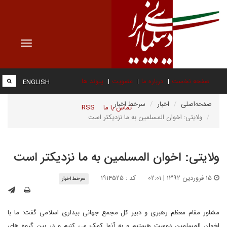
Toggle
vigation
صفحه نخست
درباره ما
عضویت
پیوند ها
ENGLISH
صفحه‌اصلی
اخبار
سرخط اخبار
تماس با ما
RSS
ولایتی: اخوان المسلمین به ما نزدیکتر است
ولایتی: اخوان المسلمین به ما نزدیکتر است
۱۵ فروردین ۱۳۹۲ | ۰۲:۰۱
کد : ۱۹۱۴۵۲۵
سرخط اخبار
مشاور مقام معظم رهبری و دبیر کل مجمع جهانی بیداری اسلامی گفت: ما با
اخوان المسلمین دوست هستیم و به آنها کمک می کنیم و در بین گروه های